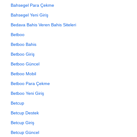
Bahsegel Para Çekme
Bahsegel Yeni Giriş
Bedava Bahis Veren Bahis Siteleri
Betboo
Betboo Bahis
Betboo Giriş
Betboo Güncel
Betboo Mobil
Betboo Para Çekme
Betboo Yeni Giriş
Betcup
Betcup Destek
Betcup Giriş
Betcup Güncel