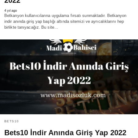
2022
4 yıl ago
Betkanyon kullanıcılarına uygulama fırsatı sunmaktadır. Betkanyon
indir anında giriş yap başlığı altında sitemizi ve ayrıcalıklarını hep
birlikte tanıyacağız. Bu site…
BETS10
Bets10 İndir Anında Giriş Yap 2022