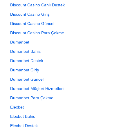
Discount Casino Canlı Destek
Discount Casino Giriş
Discount Casino Güncel
Discount Casino Para Çekme
Dumanbet
Dumanbet Bahis
Dumanbet Destek
Dumanbet Giriş
Dumanbet Güncel
Dumanbet Müşteri Hizmetleri
Dumanbet Para Çekme
Elexbet
Elexbet Bahis
Elexbet Destek