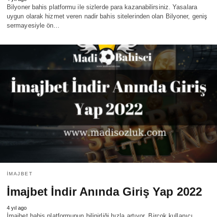
Bilyoner bahis platformu ile sizlerde para kazanabilirsiniz. Yasalara
uygun olarak hizmet veren nadir bahis sitelerinden olan Bilyoner, geniş
sermayesiyle ön…
İMAJBET
İmajbet İndir Anında Giriş Yap 2022
4 yıl ago
İmajbet bahis platformunun bilinirliği hızla artıyor. Birçok kullanıcı