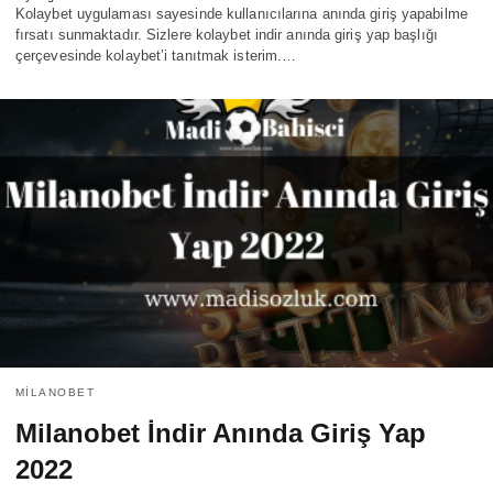
Kolaybet uygulaması sayesinde kullanıcılarına anında giriş yapabilme
fırsatı sunmaktadır. Sizlere kolaybet indir anında giriş yap başlığı
çerçevesinde kolaybet’i tanıtmak isterim.…
MILANOBET
Milanobet İndir Anında Giriş Yap
2022