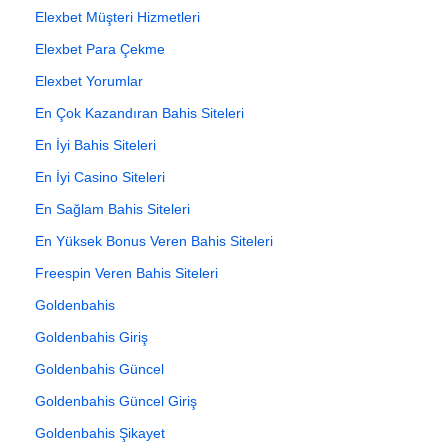
Elexbet Müşteri Hizmetleri
Elexbet Para Çekme
Elexbet Yorumlar
En Çok Kazandıran Bahis Siteleri
En İyi Bahis Siteleri
En İyi Casino Siteleri
En Sağlam Bahis Siteleri
En Yüksek Bonus Veren Bahis Siteleri
Freespin Veren Bahis Siteleri
Goldenbahis
Goldenbahis Giriş
Goldenbahis Güncel
Goldenbahis Güncel Giriş
Goldenbahis Şikayet