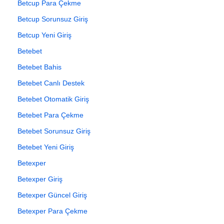
Betcup Para Çekme
Betcup Sorunsuz Giriş
Betcup Yeni Giriş
Betebet
Betebet Bahis
Betebet Canlı Destek
Betebet Otomatik Giriş
Betebet Para Çekme
Betebet Sorunsuz Giriş
Betebet Yeni Giriş
Betexper
Betexper Giriş
Betexper Güncel Giriş
Betexper Para Çekme