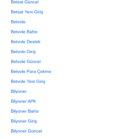
Betsat Güncel
Betsat Yeni Giriş
Betvole
Betvole Bahis
Betvole Destek
Betvole Giriş
Betvole Güncel
Betvole Para Çekme
Betvole Yeni Giriş
Bilyoner
Bilyoner APK
Bilyoner Bahis
Bilyoner Giriş
Bilyoner Güncel