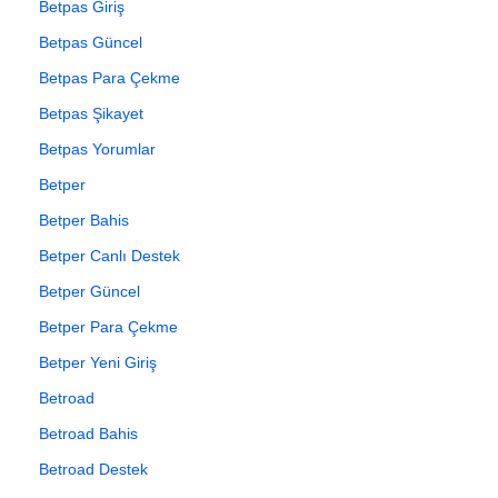
Betpas Giriş
Betpas Güncel
Betpas Para Çekme
Betpas Şikayet
Betpas Yorumlar
Betper
Betper Bahis
Betper Canlı Destek
Betper Güncel
Betper Para Çekme
Betper Yeni Giriş
Betroad
Betroad Bahis
Betroad Destek