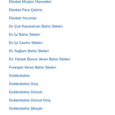
Elexbet Müşteri Hizmetleri
Elexbet Para Çekme
Elexbet Yorumlar
En Çok Kazandıran Bahis Siteleri
En İyi Bahis Siteleri
En İyi Casino Siteleri
En Sağlam Bahis Siteleri
En Yüksek Bonus Veren Bahis Siteleri
Freespin Veren Bahis Siteleri
Goldenbahis
Goldenbahis Giriş
Goldenbahis Güncel
Goldenbahis Güncel Giriş
Goldenbahis Şikayet