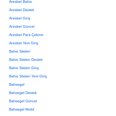
Aresbet Bahis
Aresbet Destek
Aresbet Giriş
Aresbet Güncel
Aresbet Para Çekme
Aresbet Yeni Giriş
Bahis Siteleri
Bahis Siteleri Destek
Bahis Siteleri Giriş
Bahis Siteleri Yeni Giriş
Bahsegel
Bahsegel Destek
Bahsegel Güncel
Bahsegel Mobil