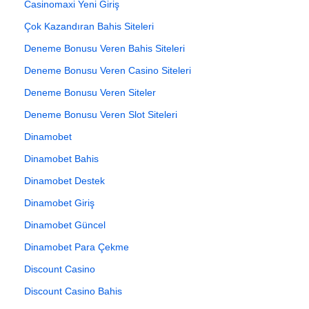
Casinomaxi Yeni Giriş
Çok Kazandıran Bahis Siteleri
Deneme Bonusu Veren Bahis Siteleri
Deneme Bonusu Veren Casino Siteleri
Deneme Bonusu Veren Siteler
Deneme Bonusu Veren Slot Siteleri
Dinamobet
Dinamobet Bahis
Dinamobet Destek
Dinamobet Giriş
Dinamobet Güncel
Dinamobet Para Çekme
Discount Casino
Discount Casino Bahis