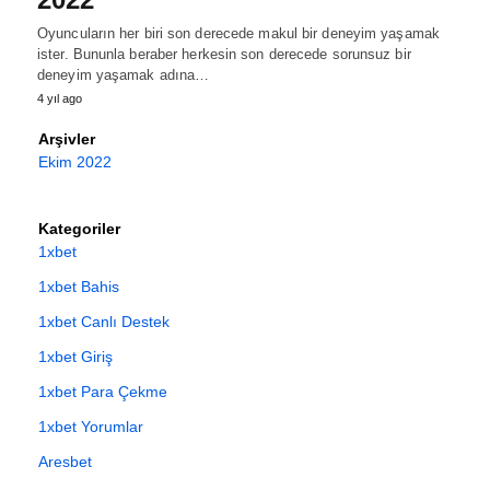
Oyuncuların her biri son derecede makul bir deneyim yaşamak
ister. Bununla beraber herkesin son derecede sorunsuz bir
deneyim yaşamak adına…
4 yıl ago
Arşivler
Ekim 2022
Kategoriler
1xbet
1xbet Bahis
1xbet Canlı Destek
1xbet Giriş
1xbet Para Çekme
1xbet Yorumlar
Aresbet