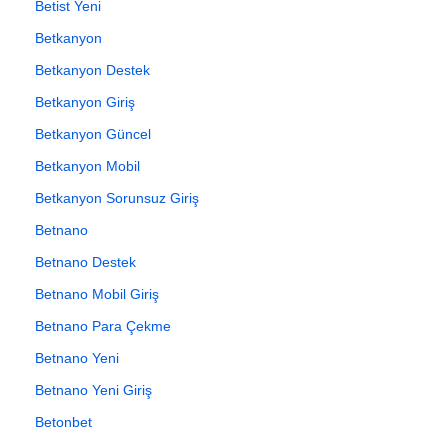
Betist Yeni
Betkanyon
Betkanyon Destek
Betkanyon Giriş
Betkanyon Güncel
Betkanyon Mobil
Betkanyon Sorunsuz Giriş
Betnano
Betnano Destek
Betnano Mobil Giriş
Betnano Para Çekme
Betnano Yeni
Betnano Yeni Giriş
Betonbet