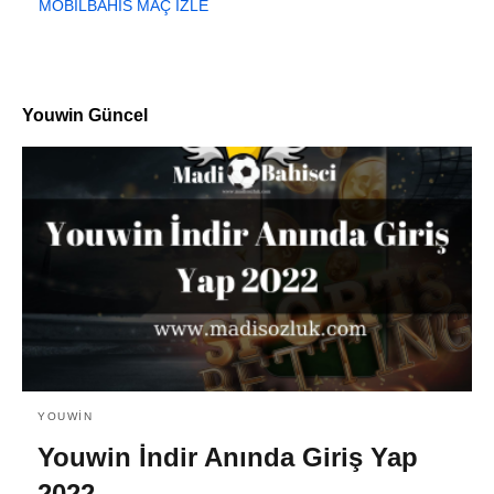
MOBILBAHIS MAÇ İZLE
Youwin Güncel
YOUWIN
Youwin İndir Anında Giriş Yap
2022