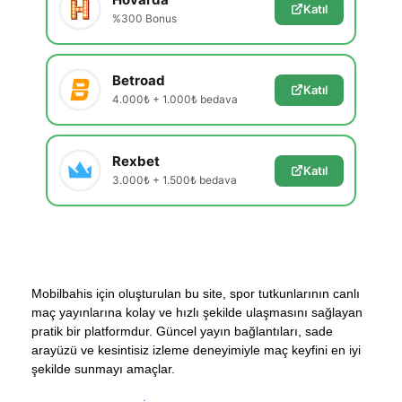
Katıl
%300 Bonus
Betroad
Katıl
4.000₺ + 1.000₺ bedava
Rexbet
Katıl
3.000₺ + 1.500₺ bedava
Mobilbahis için oluşturulan bu site, spor tutkunlarının canlı
maç yayınlarına kolay ve hızlı şekilde ulaşmasını sağlayan
pratik bir platformdur. Güncel yayın bağlantıları, sade
arayüzü ve kesintisiz izleme deneyimiyle maç keyfini en iyi
şekilde sunmayı amaçlar.