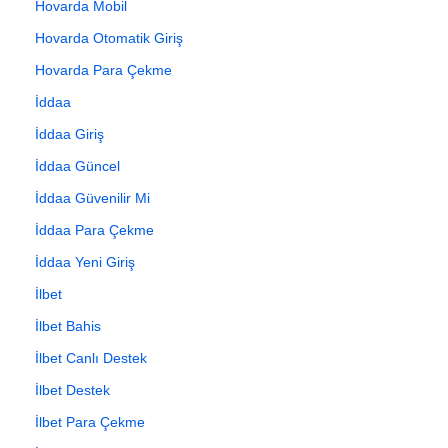
Hovarda Mobil
Hovarda Otomatik Giriş
Hovarda Para Çekme
İddaa
İddaa Giriş
İddaa Güncel
İddaa Güvenilir Mi
İddaa Para Çekme
İddaa Yeni Giriş
İlbet
İlbet Bahis
İlbet Canlı Destek
İlbet Destek
İlbet Para Çekme