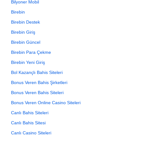
Bilyoner Mobil
Birebin
Birebin Destek
Birebin Giriş
Birebin Güncel
Birebin Para Çekme
Birebin Yeni Giriş
Bol Kazançlı Bahis Siteleri
Bonus Veren Bahis Şirketleri
Bonus Veren Bahis Siteleri
Bonus Veren Online Casino Siteleri
Canlı Bahis Siteleri
Canlı Bahis Sitesi
Canlı Casino Siteleri