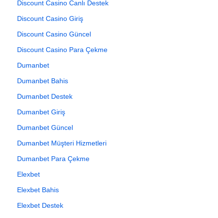
Discount Casino Canlı Destek
Discount Casino Giriş
Discount Casino Güncel
Discount Casino Para Çekme
Dumanbet
Dumanbet Bahis
Dumanbet Destek
Dumanbet Giriş
Dumanbet Güncel
Dumanbet Müşteri Hizmetleri
Dumanbet Para Çekme
Elexbet
Elexbet Bahis
Elexbet Destek