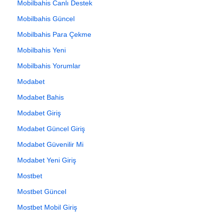
Mobilbahis Canlı Destek
Mobilbahis Güncel
Mobilbahis Para Çekme
Mobilbahis Yeni
Mobilbahis Yorumlar
Modabet
Modabet Bahis
Modabet Giriş
Modabet Güncel Giriş
Modabet Güvenilir Mi
Modabet Yeni Giriş
Mostbet
Mostbet Güncel
Mostbet Mobil Giriş