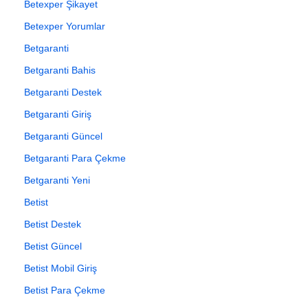
Betexper Şikayet
Betexper Yorumlar
Betgaranti
Betgaranti Bahis
Betgaranti Destek
Betgaranti Giriş
Betgaranti Güncel
Betgaranti Para Çekme
Betgaranti Yeni
Betist
Betist Destek
Betist Güncel
Betist Mobil Giriş
Betist Para Çekme