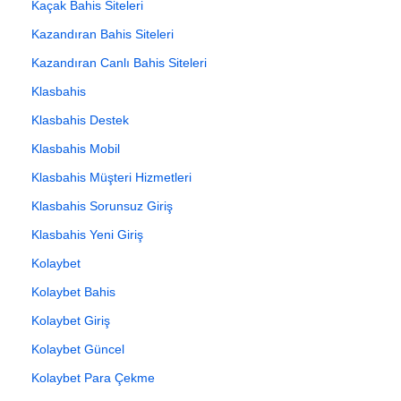
Kaçak Bahis Siteleri
Kazandıran Bahis Siteleri
Kazandıran Canlı Bahis Siteleri
Klasbahis
Klasbahis Destek
Klasbahis Mobil
Klasbahis Müşteri Hizmetleri
Klasbahis Sorunsuz Giriş
Klasbahis Yeni Giriş
Kolaybet
Kolaybet Bahis
Kolaybet Giriş
Kolaybet Güncel
Kolaybet Para Çekme