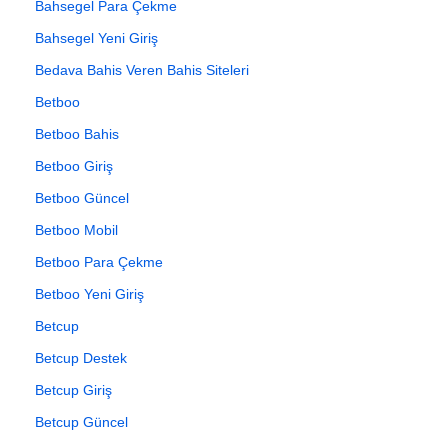
Bahsegel Para Çekme
Bahsegel Yeni Giriş
Bedava Bahis Veren Bahis Siteleri
Betboo
Betboo Bahis
Betboo Giriş
Betboo Güncel
Betboo Mobil
Betboo Para Çekme
Betboo Yeni Giriş
Betcup
Betcup Destek
Betcup Giriş
Betcup Güncel