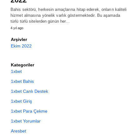
Bahis sektörü, herkesin amaçlarına hitap ederek, onların kaliteli
hizmet almasına yönelik varlık göstermektedir. Bu aşamada
türlü türlü sitelerden günün her…
4 yıl ago
Arşivler
Ekim 2022
Kategoriler
1xbet
1xbet Bahis
1xbet Canlı Destek
1xbet Giriş
1xbet Para Çekme
1xbet Yorumlar
Aresbet