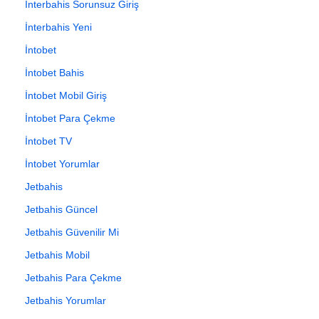
İnterbahis Sorunsuz Giriş
İnterbahis Yeni
İntobet
İntobet Bahis
İntobet Mobil Giriş
İntobet Para Çekme
İntobet TV
İntobet Yorumlar
Jetbahis
Jetbahis Güncel
Jetbahis Güvenilir Mi
Jetbahis Mobil
Jetbahis Para Çekme
Jetbahis Yorumlar