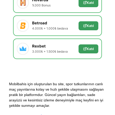
Katıl
%300 Bonus
Betroad
Katıl
4.000₺ + 1.000₺ bedava
Rexbet
Katıl
3.000₺ + 1.500₺ bedava
Mobilbahis için oluşturulan bu site, spor tutkunlarının canlı
maç yayınlarına kolay ve hızlı şekilde ulaşmasını sağlayan
pratik bir platformdur. Güncel yayın bağlantıları, sade
arayüzü ve kesintisiz izleme deneyimiyle maç keyfini en iyi
şekilde sunmayı amaçlar.