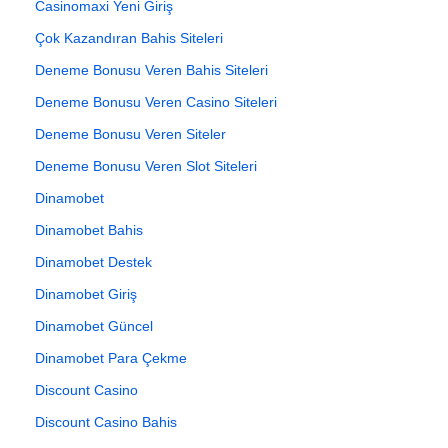
Casinomaxi Yeni Giriş
Çok Kazandıran Bahis Siteleri
Deneme Bonusu Veren Bahis Siteleri
Deneme Bonusu Veren Casino Siteleri
Deneme Bonusu Veren Siteler
Deneme Bonusu Veren Slot Siteleri
Dinamobet
Dinamobet Bahis
Dinamobet Destek
Dinamobet Giriş
Dinamobet Güncel
Dinamobet Para Çekme
Discount Casino
Discount Casino Bahis