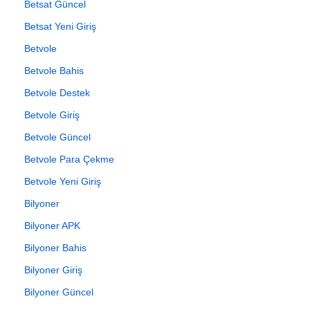
Betsat Güncel
Betsat Yeni Giriş
Betvole
Betvole Bahis
Betvole Destek
Betvole Giriş
Betvole Güncel
Betvole Para Çekme
Betvole Yeni Giriş
Bilyoner
Bilyoner APK
Bilyoner Bahis
Bilyoner Giriş
Bilyoner Güncel