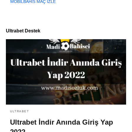
MOBILBAHIS MAÇ İZLE
Ultrabet Destek
ULTRABET
Ultrabet İndir Anında Giriş Yap
2022