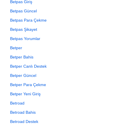
Betpas Giriş
Betpas Güncel
Betpas Para Çekme
Betpas Şikayet
Betpas Yorumlar
Betper
Betper Bahis
Betper Canlı Destek
Betper Güncel
Betper Para Çekme
Betper Yeni Giriş
Betroad
Betroad Bahis
Betroad Destek