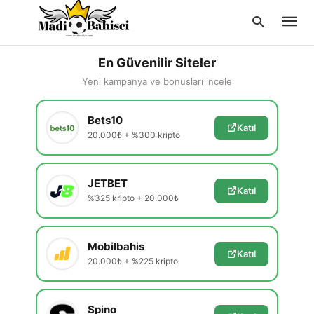
En Güvenilir Siteler
Yeni kampanya ve bonusları incele
Type
Bets10
your
Katıl
searc
20.000₺ + %300 kripto
query
and
hit
enter:
JETBET
Katıl
%325 kripto + 20.000₺
Mobilbahis
Katıl
20.000₺ + %225 kripto
Spino