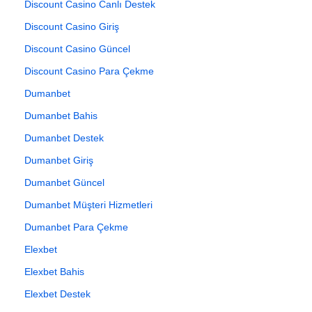
Discount Casino Canlı Destek
Discount Casino Giriş
Discount Casino Güncel
Discount Casino Para Çekme
Dumanbet
Dumanbet Bahis
Dumanbet Destek
Dumanbet Giriş
Dumanbet Güncel
Dumanbet Müşteri Hizmetleri
Dumanbet Para Çekme
Elexbet
Elexbet Bahis
Elexbet Destek