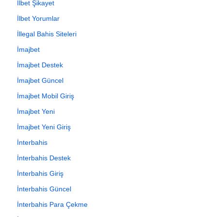
İlbet Şikayet
İlbet Yorumlar
İllegal Bahis Siteleri
İmajbet
İmajbet Destek
İmajbet Güncel
İmajbet Mobil Giriş
İmajbet Yeni
İmajbet Yeni Giriş
İnterbahis
İnterbahis Destek
İnterbahis Giriş
İnterbahis Güncel
İnterbahis Para Çekme