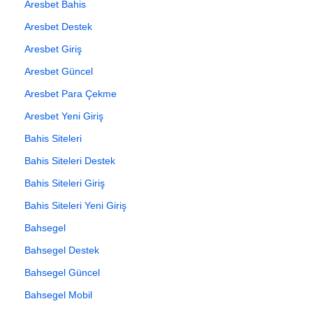
Aresbet Bahis
Aresbet Destek
Aresbet Giriş
Aresbet Güncel
Aresbet Para Çekme
Aresbet Yeni Giriş
Bahis Siteleri
Bahis Siteleri Destek
Bahis Siteleri Giriş
Bahis Siteleri Yeni Giriş
Bahsegel
Bahsegel Destek
Bahsegel Güncel
Bahsegel Mobil