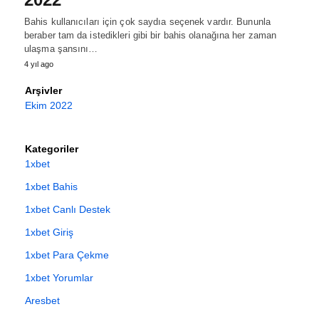
Bahis kullanıcıları için çok saydıa seçenek vardır. Bununla
beraber tam da istedikleri gibi bir bahis olanağına her zaman
ulaşma şansını…
4 yıl ago
Arşivler
Ekim 2022
Kategoriler
1xbet
1xbet Bahis
1xbet Canlı Destek
1xbet Giriş
1xbet Para Çekme
1xbet Yorumlar
Aresbet