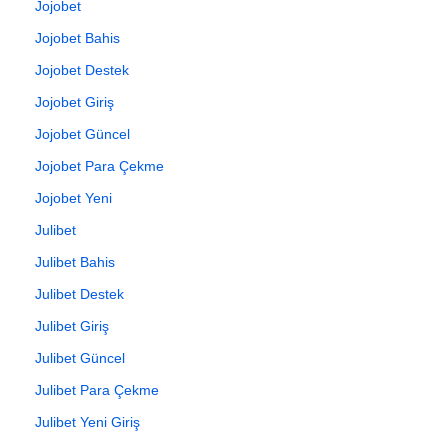
Jojobet
Jojobet Bahis
Jojobet Destek
Jojobet Giriş
Jojobet Güncel
Jojobet Para Çekme
Jojobet Yeni
Julibet
Julibet Bahis
Julibet Destek
Julibet Giriş
Julibet Güncel
Julibet Para Çekme
Julibet Yeni Giriş