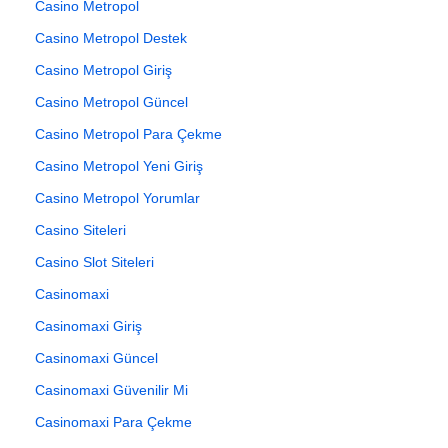
Casino Metropol
Casino Metropol Destek
Casino Metropol Giriş
Casino Metropol Güncel
Casino Metropol Para Çekme
Casino Metropol Yeni Giriş
Casino Metropol Yorumlar
Casino Siteleri
Casino Slot Siteleri
Casinomaxi
Casinomaxi Giriş
Casinomaxi Güncel
Casinomaxi Güvenilir Mi
Casinomaxi Para Çekme