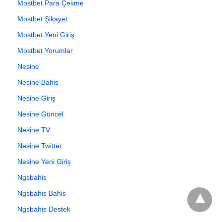
Mostbet Para Çekme
Mostbet Şikayet
Mostbet Yeni Giriş
Mostbet Yorumlar
Nesine
Nesine Bahis
Nesine Giriş
Nesine Güncel
Nesine TV
Nesine Twitter
Nesine Yeni Giriş
Ngsbahis
Ngsbahis Bahis
Ngsbahis Destek