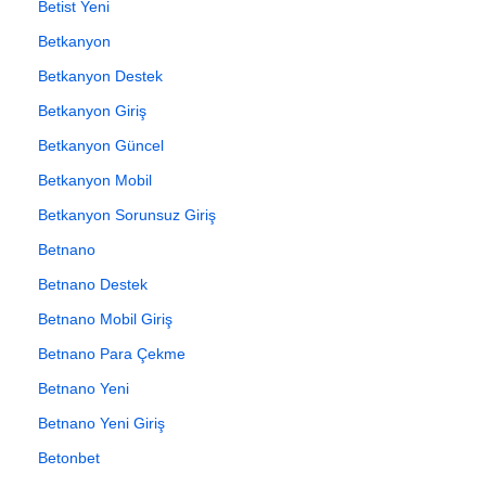
Betist Yeni
Betkanyon
Betkanyon Destek
Betkanyon Giriş
Betkanyon Güncel
Betkanyon Mobil
Betkanyon Sorunsuz Giriş
Betnano
Betnano Destek
Betnano Mobil Giriş
Betnano Para Çekme
Betnano Yeni
Betnano Yeni Giriş
Betonbet