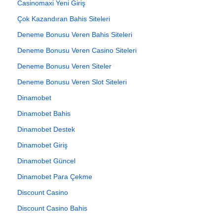
Casinomaxi Yeni Giriş
Çok Kazandıran Bahis Siteleri
Deneme Bonusu Veren Bahis Siteleri
Deneme Bonusu Veren Casino Siteleri
Deneme Bonusu Veren Siteler
Deneme Bonusu Veren Slot Siteleri
Dinamobet
Dinamobet Bahis
Dinamobet Destek
Dinamobet Giriş
Dinamobet Güncel
Dinamobet Para Çekme
Discount Casino
Discount Casino Bahis