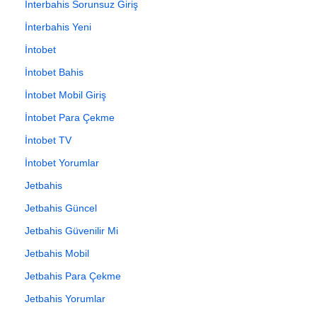
İnterbahis Sorunsuz Giriş
İnterbahis Yeni
İntobet
İntobet Bahis
İntobet Mobil Giriş
İntobet Para Çekme
İntobet TV
İntobet Yorumlar
Jetbahis
Jetbahis Güncel
Jetbahis Güvenilir Mi
Jetbahis Mobil
Jetbahis Para Çekme
Jetbahis Yorumlar