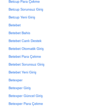
Betcup Para Çekme
Betcup Sorunsuz Giriş
Betcup Yeni Giriş
Betebet
Betebet Bahis
Betebet Canlı Destek
Betebet Otomatik Giriş
Betebet Para Çekme
Betebet Sorunsuz Giriş
Betebet Yeni Giriş
Betexper
Betexper Giriş
Betexper Güncel Giriş
Betexper Para Çekme