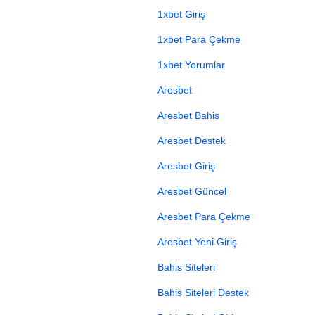
1xbet Giriş
1xbet Para Çekme
1xbet Yorumlar
Aresbet
Aresbet Bahis
Aresbet Destek
Aresbet Giriş
Aresbet Güncel
Aresbet Para Çekme
Aresbet Yeni Giriş
Bahis Siteleri
Bahis Siteleri Destek