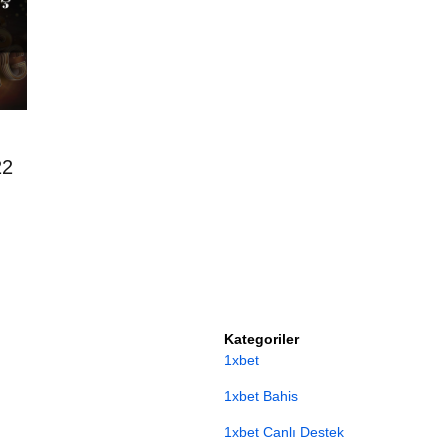
22
Kategoriler
1xbet
1xbet Bahis
1xbet Canlı Destek