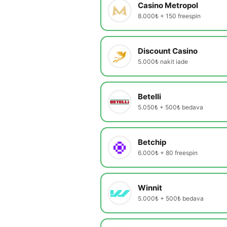
Casino Metropol
8.000₺ + 150 freespin
Discount Casino
5.000₺ nakit iade
Betelli
5.050₺ + 500₺ bedava
Betchip
6.000₺ + 80 freespin
Winnit
5.000₺ + 500₺ bedava