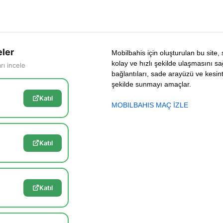
eler
Mobilbahis için oluşturulan bu site,
kolay ve hızlı şekilde ulaşmasını sa
ı incele
bağlantıları, sade arayüzü ve kesint
şekilde sunmayı amaçlar.
Katıl
MOBILBAHIS MAÇ İZLE
Katıl
Katıl