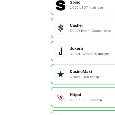
Spino
2.000 USDT nakit iade
Casher
5.000₺ iade + 1.000₺ risksiz
Jokera
3.000₺ %200 + 50 freespin
CasinoMaxi
6.500₺ + 150 freespin
Hitpot
5.000₺ + 100 freespin