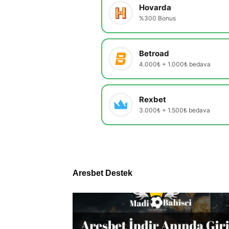
Hovarda
%300 Bonus
Betroad
4.000₺ + 1.000₺ bedava
Rexbet
3.000₺ + 1.500₺ bedava
Aresbet Destek