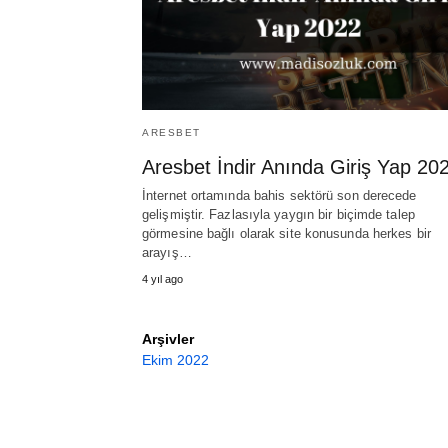
ARESBET
Aresbet İndir Anında Giriş Yap 20
İnternet ortamında bahis sektörü son derecede
gelişmiştir. Fazlasıyla yaygın bir biçimde talep
görmesine bağlı olarak site konusunda herkes bir
arayış…
4 yıl ago
Arşivler
Ekim 2022