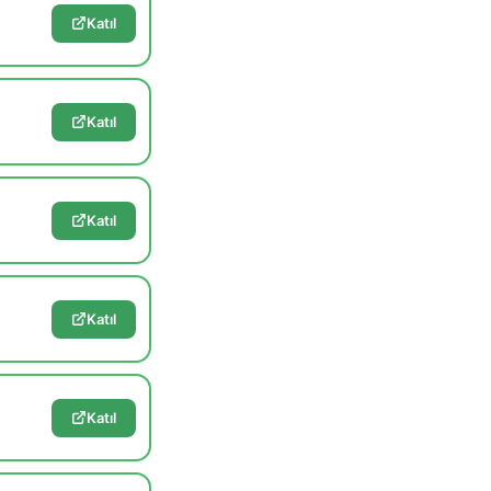
Katıl
Katıl
Katıl
Katıl
Katıl