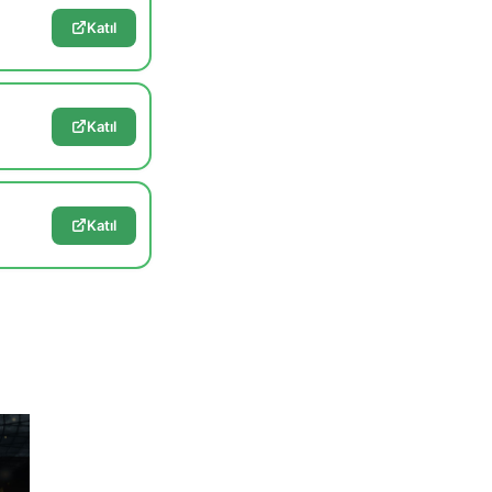
Katıl
Katıl
Katıl