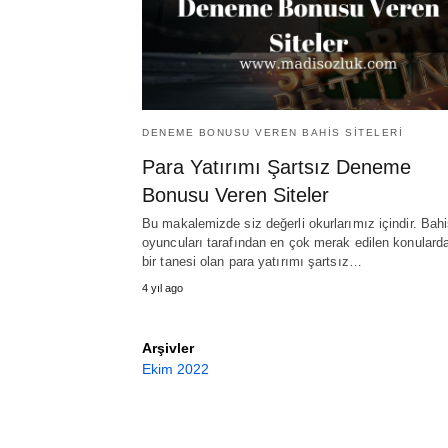
DENEME BONUSU VEREN BAHIS SITELERI
Para Yatırımı Şartsız Deneme
Bonusu Veren Siteler
Bu makalemizde siz değerli okurlarımız içindir. Bah
oyuncuları tarafından en çok merak edilen konulard
bir tanesi olan para yatırımı şartsız…
4 yıl ago
Arşivler
Ekim 2022