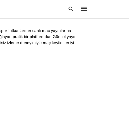
 spor tutkunlarının canlı maç yayınlarına
ğlayan pratik bir platformdur. Güncel yayın
isiz izleme deneyimiyle maç keyfini en iyi
Type
your
search
query
and
hit
enter: