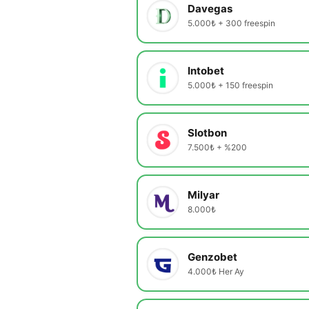
Davegas
5.000₺ + 300 freespin
Intobet
5.000₺ + 150 freespin
Slotbon
7.500₺ + %200
Milyar
8.000₺
Genzobet
4.000₺ Her Ay