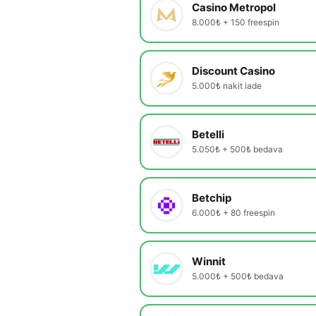
Casino Metropol
8.000₺ + 150 freespin
Discount Casino
5.000₺ nakit iade
Betelli
5.050₺ + 500₺ bedava
Betchip
6.000₺ + 80 freespin
Winnit
5.000₺ + 500₺ bedava