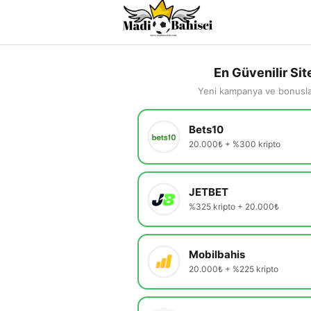
En Güvenilir Sit
Yeni kampanya ve bonuslar
Bets10
20.000₺ + %300 kripto
JETBET
%325 kripto + 20.000₺
Mobilbahis
20.000₺ + %225 kripto