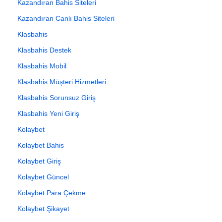
Kazandıran Bahis Siteleri
Kazandıran Canlı Bahis Siteleri
Klasbahis
Klasbahis Destek
Klasbahis Mobil
Klasbahis Müşteri Hizmetleri
Klasbahis Sorunsuz Giriş
Klasbahis Yeni Giriş
Kolaybet
Kolaybet Bahis
Kolaybet Giriş
Kolaybet Güncel
Kolaybet Para Çekme
Kolaybet Şikayet