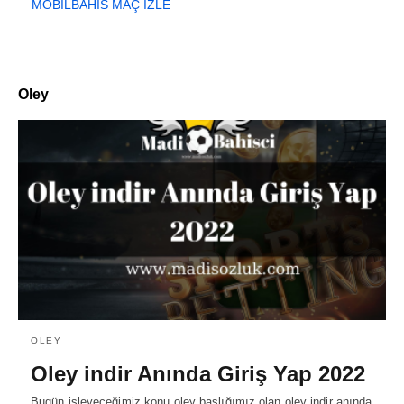
MOBILBAHIS MAÇ İZLE
Oley
OLEY
Oley indir Anında Giriş Yap 2022
Bugün işleyeceğimiz konu oley başlığımız olan oley indir anında