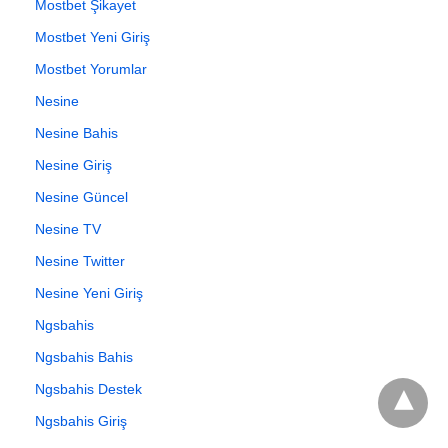
Mostbet Şikayet
Mostbet Yeni Giriş
Mostbet Yorumlar
Nesine
Nesine Bahis
Nesine Giriş
Nesine Güncel
Nesine TV
Nesine Twitter
Nesine Yeni Giriş
Ngsbahis
Ngsbahis Bahis
Ngsbahis Destek
Ngsbahis Giriş