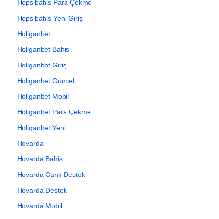
Hepsibahis Para Çekme
Hepsibahis Yeni Giriş
Holiganbet
Holiganbet Bahis
Holiganbet Giriş
Holiganbet Güncel
Holiganbet Mobil
Holiganbet Para Çekme
Holiganbet Yeni
Hovarda
Hovarda Bahis
Hovarda Canlı Destek
Hovarda Destek
Hovarda Mobil