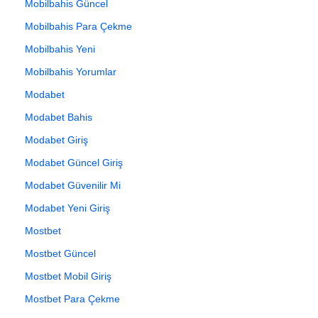
Mobilbahis Güncel
Mobilbahis Para Çekme
Mobilbahis Yeni
Mobilbahis Yorumlar
Modabet
Modabet Bahis
Modabet Giriş
Modabet Güncel Giriş
Modabet Güvenilir Mi
Modabet Yeni Giriş
Mostbet
Mostbet Güncel
Mostbet Mobil Giriş
Mostbet Para Çekme