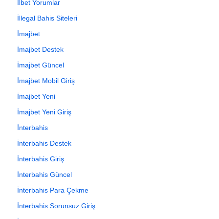
İlbet Yorumlar
İllegal Bahis Siteleri
İmajbet
İmajbet Destek
İmajbet Güncel
İmajbet Mobil Giriş
İmajbet Yeni
İmajbet Yeni Giriş
İnterbahis
İnterbahis Destek
İnterbahis Giriş
İnterbahis Güncel
İnterbahis Para Çekme
İnterbahis Sorunsuz Giriş