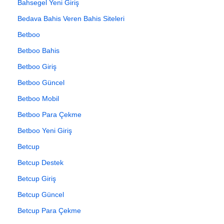
Bahsegel Yeni Giriş
Bedava Bahis Veren Bahis Siteleri
Betboo
Betboo Bahis
Betboo Giriş
Betboo Güncel
Betboo Mobil
Betboo Para Çekme
Betboo Yeni Giriş
Betcup
Betcup Destek
Betcup Giriş
Betcup Güncel
Betcup Para Çekme