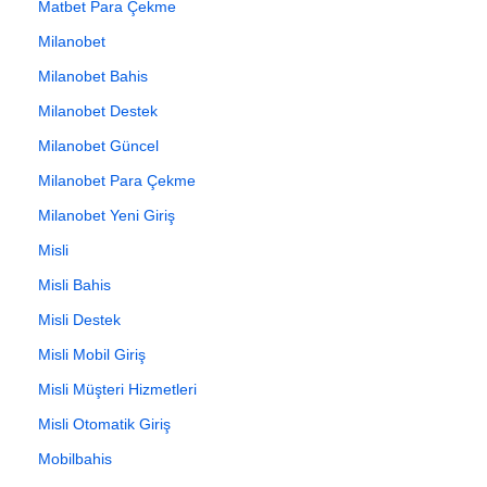
Matbet Para Çekme
Milanobet
Milanobet Bahis
Milanobet Destek
Milanobet Güncel
Milanobet Para Çekme
Milanobet Yeni Giriş
Misli
Misli Bahis
Misli Destek
Misli Mobil Giriş
Misli Müşteri Hizmetleri
Misli Otomatik Giriş
Mobilbahis