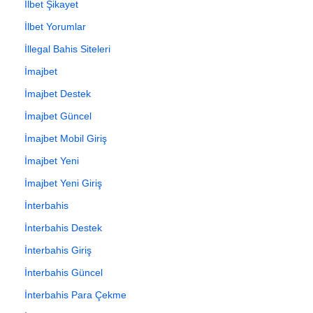
İlbet Şikayet
İlbet Yorumlar
İllegal Bahis Siteleri
İmajbet
İmajbet Destek
İmajbet Güncel
İmajbet Mobil Giriş
İmajbet Yeni
İmajbet Yeni Giriş
İnterbahis
İnterbahis Destek
İnterbahis Giriş
İnterbahis Güncel
İnterbahis Para Çekme