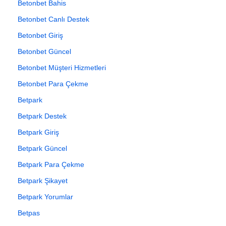
Betonbet Bahis
Betonbet Canlı Destek
Betonbet Giriş
Betonbet Güncel
Betonbet Müşteri Hizmetleri
Betonbet Para Çekme
Betpark
Betpark Destek
Betpark Giriş
Betpark Güncel
Betpark Para Çekme
Betpark Şikayet
Betpark Yorumlar
Betpas