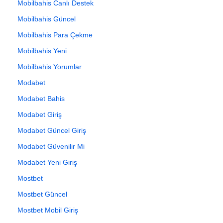
Mobilbahis Canlı Destek
Mobilbahis Güncel
Mobilbahis Para Çekme
Mobilbahis Yeni
Mobilbahis Yorumlar
Modabet
Modabet Bahis
Modabet Giriş
Modabet Güncel Giriş
Modabet Güvenilir Mi
Modabet Yeni Giriş
Mostbet
Mostbet Güncel
Mostbet Mobil Giriş