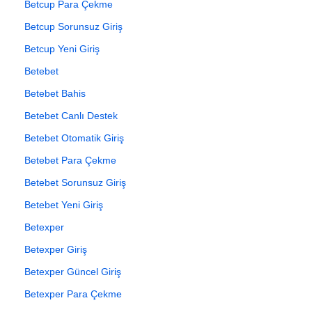
Betcup Para Çekme
Betcup Sorunsuz Giriş
Betcup Yeni Giriş
Betebet
Betebet Bahis
Betebet Canlı Destek
Betebet Otomatik Giriş
Betebet Para Çekme
Betebet Sorunsuz Giriş
Betebet Yeni Giriş
Betexper
Betexper Giriş
Betexper Güncel Giriş
Betexper Para Çekme