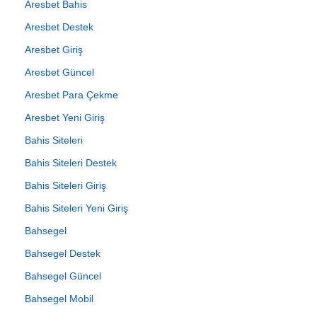
Aresbet Bahis
Aresbet Destek
Aresbet Giriş
Aresbet Güncel
Aresbet Para Çekme
Aresbet Yeni Giriş
Bahis Siteleri
Bahis Siteleri Destek
Bahis Siteleri Giriş
Bahis Siteleri Yeni Giriş
Bahsegel
Bahsegel Destek
Bahsegel Güncel
Bahsegel Mobil