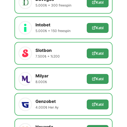
Katıl
5.000₺ + 300 freespin
Intobet
Katıl
5.000₺ + 150 freespin
Slotbon
Katıl
7.500₺ + %200
Milyar
Katıl
8.000₺
Genzobet
Katıl
4.000₺ Her Ay
Hovarda