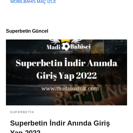
MOBILBAHIS MAÇ İZLE
Superbetin Güncel
SUPERBETIN
Superbetin İndir Anında Giriş
Yap 2022