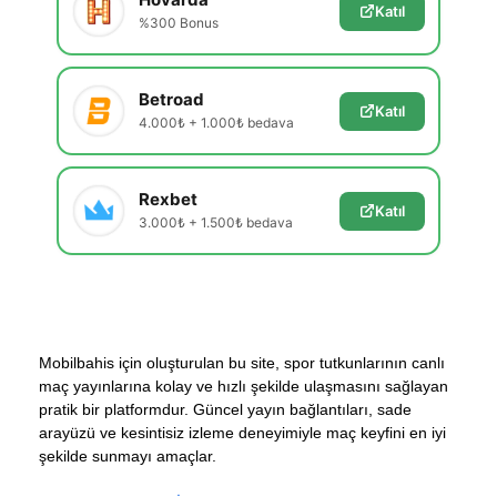
Katıl
%300 Bonus
Betroad
Katıl
4.000₺ + 1.000₺ bedava
Rexbet
Katıl
3.000₺ + 1.500₺ bedava
Mobilbahis için oluşturulan bu site, spor tutkunlarının canlı
maç yayınlarına kolay ve hızlı şekilde ulaşmasını sağlayan
pratik bir platformdur. Güncel yayın bağlantıları, sade
arayüzü ve kesintisiz izleme deneyimiyle maç keyfini en iyi
şekilde sunmayı amaçlar.