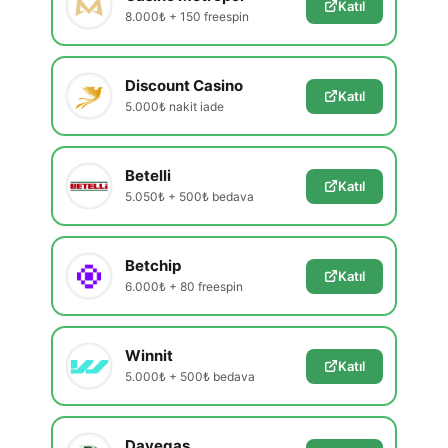
Katıl
8.000₺ + 150 freespin
Discount Casino
Katıl
5.000₺ nakit iade
Betelli
Katıl
5.050₺ + 500₺ bedava
Betchip
Katıl
6.000₺ + 80 freespin
Winnit
Katıl
5.000₺ + 500₺ bedava
Davegas