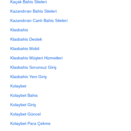
Kaçak Bahis Siteleri
Kazandıran Bahis Siteleri
Kazandıran Canlı Bahis Siteleri
Klasbahis
Klasbahis Destek
Klasbahis Mobil
Klasbahis Müşteri Hizmetleri
Klasbahis Sorunsuz Giriş
Klasbahis Yeni Giriş
Kolaybet
Kolaybet Bahis
Kolaybet Giriş
Kolaybet Güncel
Kolaybet Para Çekme