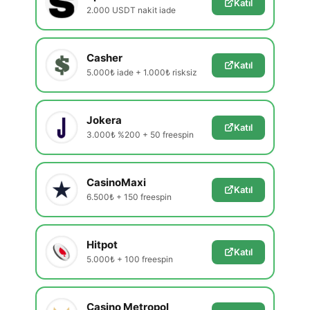
Katıl
2.000 USDT nakit iade
Casher
Katıl
5.000₺ iade + 1.000₺ risksiz
Jokera
Katıl
3.000₺ %200 + 50 freespin
CasinoMaxi
Katıl
6.500₺ + 150 freespin
Hitpot
Katıl
5.000₺ + 100 freespin
Casino Metropol