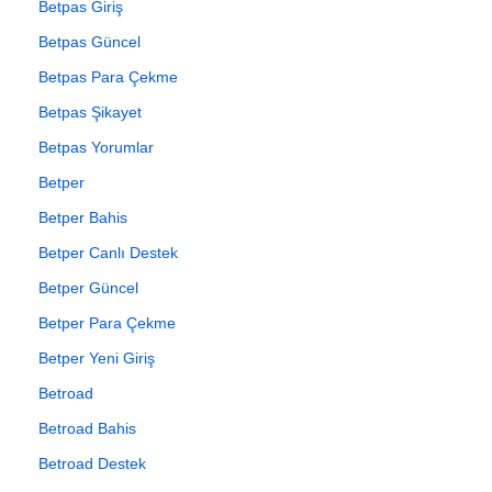
Betpas Giriş
Betpas Güncel
Betpas Para Çekme
Betpas Şikayet
Betpas Yorumlar
Betper
Betper Bahis
Betper Canlı Destek
Betper Güncel
Betper Para Çekme
Betper Yeni Giriş
Betroad
Betroad Bahis
Betroad Destek