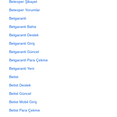
Betexper Şikayet
Betexper Yorumlar
Betgaranti
Betgaranti Bahis
Betgaranti Destek
Betgaranti Giriş
Betgaranti Güncel
Betgaranti Para Çekme
Betgaranti Yeni
Betist
Betist Destek
Betist Güncel
Betist Mobil Giriş
Betist Para Çekme