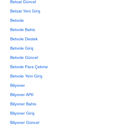
Betsat Güncel
Betsat Yeni Giriş
Betvole
Betvole Bahis
Betvole Destek
Betvole Giriş
Betvole Güncel
Betvole Para Çekme
Betvole Yeni Giriş
Bilyoner
Bilyoner APK
Bilyoner Bahis
Bilyoner Giriş
Bilyoner Güncel