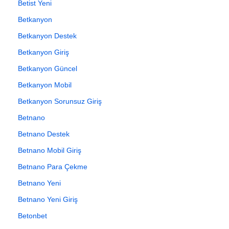
Betist Yeni
Betkanyon
Betkanyon Destek
Betkanyon Giriş
Betkanyon Güncel
Betkanyon Mobil
Betkanyon Sorunsuz Giriş
Betnano
Betnano Destek
Betnano Mobil Giriş
Betnano Para Çekme
Betnano Yeni
Betnano Yeni Giriş
Betonbet