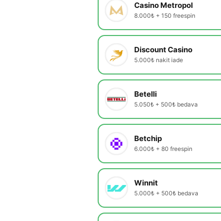
Casino Metropol
8.000₺ + 150 freespin
Discount Casino
5.000₺ nakit iade
Betelli
5.050₺ + 500₺ bedava
Betchip
6.000₺ + 80 freespin
Winnit
5.000₺ + 500₺ bedava