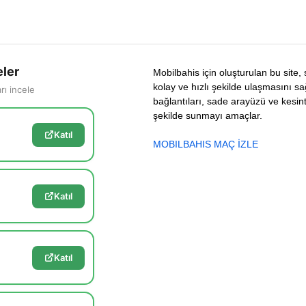
eler
Mobilbahis için oluşturulan bu site,
kolay ve hızlı şekilde ulaşmasını sa
ı incele
bağlantıları, sade arayüzü ve kesint
şekilde sunmayı amaçlar.
Katıl
MOBILBAHIS MAÇ İZLE
Katıl
Katıl