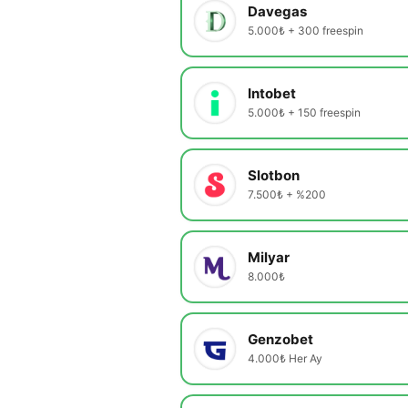
Davegas
5.000₺ + 300 freespin
Intobet
5.000₺ + 150 freespin
Slotbon
7.500₺ + %200
Milyar
8.000₺
Genzobet
4.000₺ Her Ay