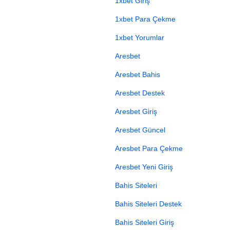
1xbet Giriş
1xbet Para Çekme
1xbet Yorumlar
Aresbet
Aresbet Bahis
Aresbet Destek
Aresbet Giriş
Aresbet Güncel
Aresbet Para Çekme
Aresbet Yeni Giriş
Bahis Siteleri
Bahis Siteleri Destek
Bahis Siteleri Giriş