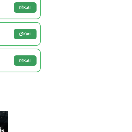
Katıl
Katıl
Katıl