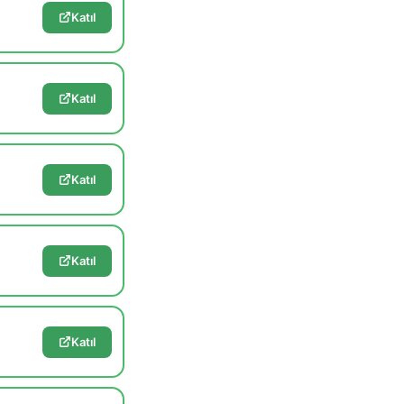
Katıl
Katıl
Katıl
Katıl
Katıl