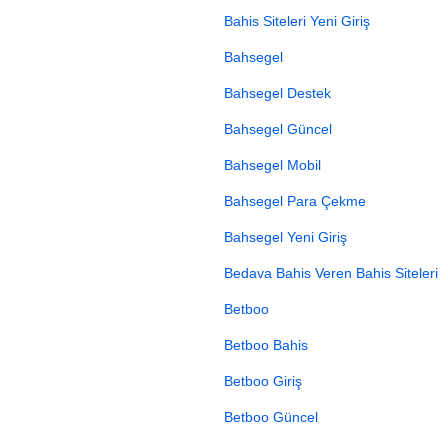
Bahis Siteleri Yeni Giriş
Bahsegel
Bahsegel Destek
Bahsegel Güncel
Bahsegel Mobil
Bahsegel Para Çekme
Bahsegel Yeni Giriş
Bedava Bahis Veren Bahis Siteleri
Betboo
Betboo Bahis
Betboo Giriş
Betboo Güncel