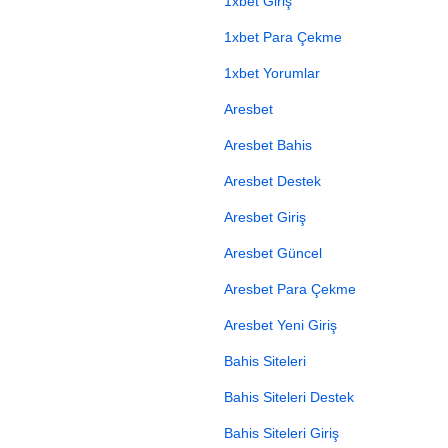
1xbet Giriş
1xbet Para Çekme
1xbet Yorumlar
Aresbet
Aresbet Bahis
Aresbet Destek
Aresbet Giriş
Aresbet Güncel
Aresbet Para Çekme
Aresbet Yeni Giriş
Bahis Siteleri
Bahis Siteleri Destek
Bahis Siteleri Giriş