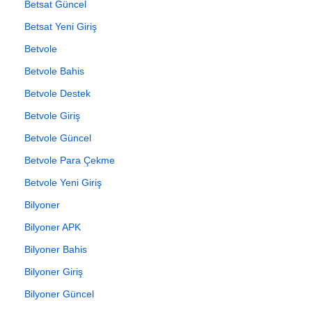
Betsat Güncel
Betsat Yeni Giriş
Betvole
Betvole Bahis
Betvole Destek
Betvole Giriş
Betvole Güncel
Betvole Para Çekme
Betvole Yeni Giriş
Bilyoner
Bilyoner APK
Bilyoner Bahis
Bilyoner Giriş
Bilyoner Güncel