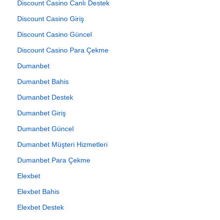
Discount Casino Canlı Destek
Discount Casino Giriş
Discount Casino Güncel
Discount Casino Para Çekme
Dumanbet
Dumanbet Bahis
Dumanbet Destek
Dumanbet Giriş
Dumanbet Güncel
Dumanbet Müşteri Hizmetleri
Dumanbet Para Çekme
Elexbet
Elexbet Bahis
Elexbet Destek