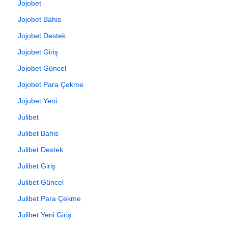
Jojobet
Jojobet Bahis
Jojobet Destek
Jojobet Giriş
Jojobet Güncel
Jojobet Para Çekme
Jojobet Yeni
Julibet
Julibet Bahis
Julibet Destek
Julibet Giriş
Julibet Güncel
Julibet Para Çekme
Julibet Yeni Giriş