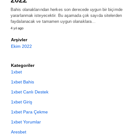
Bahis olanaklarından herkes son derecede uygun bir biçimde
yararlanmak isteyecektir. Bu aşamada çok sayıda sitelerden
faydalanacak ve tamamen uygun olanaklara…
4 yıl ago
Arşivler
Ekim 2022
Kategoriler
1xbet
1xbet Bahis
1xbet Canlı Destek
1xbet Giriş
1xbet Para Çekme
1xbet Yorumlar
Aresbet