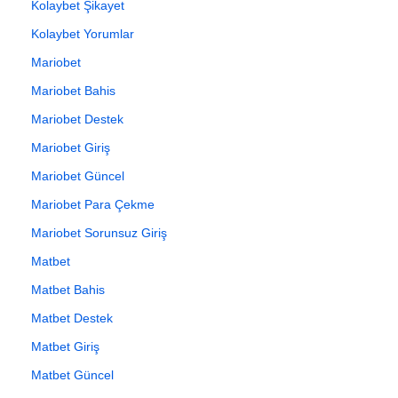
Kolaybet Şikayet
Kolaybet Yorumlar
Mariobet
Mariobet Bahis
Mariobet Destek
Mariobet Giriş
Mariobet Güncel
Mariobet Para Çekme
Mariobet Sorunsuz Giriş
Matbet
Matbet Bahis
Matbet Destek
Matbet Giriş
Matbet Güncel