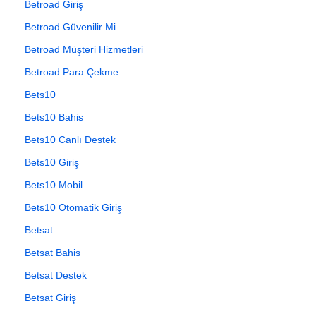
Betroad Giriş
Betroad Güvenilir Mi
Betroad Müşteri Hizmetleri
Betroad Para Çekme
Bets10
Bets10 Bahis
Bets10 Canlı Destek
Bets10 Giriş
Bets10 Mobil
Bets10 Otomatik Giriş
Betsat
Betsat Bahis
Betsat Destek
Betsat Giriş