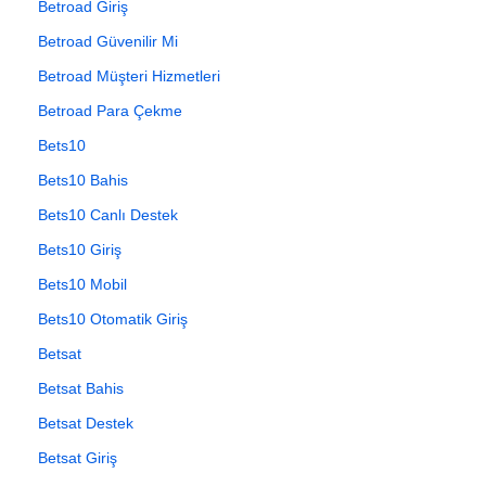
Betroad Giriş
Betroad Güvenilir Mi
Betroad Müşteri Hizmetleri
Betroad Para Çekme
Bets10
Bets10 Bahis
Bets10 Canlı Destek
Bets10 Giriş
Bets10 Mobil
Bets10 Otomatik Giriş
Betsat
Betsat Bahis
Betsat Destek
Betsat Giriş