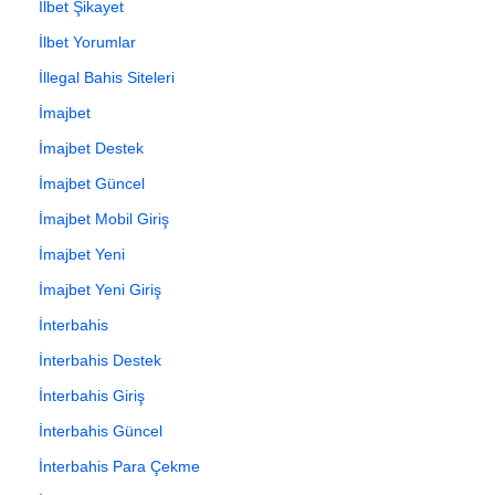
İlbet Şikayet
İlbet Yorumlar
İllegal Bahis Siteleri
İmajbet
İmajbet Destek
İmajbet Güncel
İmajbet Mobil Giriş
İmajbet Yeni
İmajbet Yeni Giriş
İnterbahis
İnterbahis Destek
İnterbahis Giriş
İnterbahis Güncel
İnterbahis Para Çekme