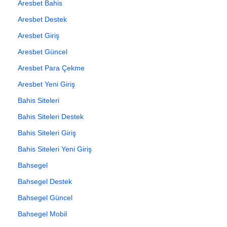
Aresbet Bahis
Aresbet Destek
Aresbet Giriş
Aresbet Güncel
Aresbet Para Çekme
Aresbet Yeni Giriş
Bahis Siteleri
Bahis Siteleri Destek
Bahis Siteleri Giriş
Bahis Siteleri Yeni Giriş
Bahsegel
Bahsegel Destek
Bahsegel Güncel
Bahsegel Mobil