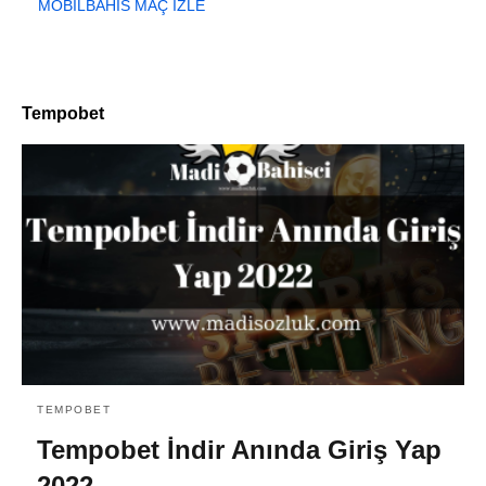
MOBILBAHIS MAÇ İZLE
Tempobet
TEMPOBET
Tempobet İndir Anında Giriş Yap
2022