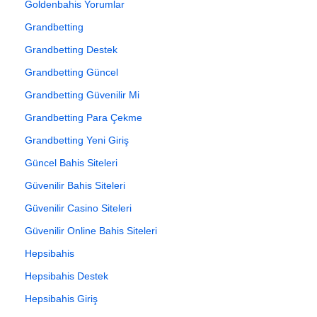
Goldenbahis Yorumlar
Grandbetting
Grandbetting Destek
Grandbetting Güncel
Grandbetting Güvenilir Mi
Grandbetting Para Çekme
Grandbetting Yeni Giriş
Güncel Bahis Siteleri
Güvenilir Bahis Siteleri
Güvenilir Casino Siteleri
Güvenilir Online Bahis Siteleri
Hepsibahis
Hepsibahis Destek
Hepsibahis Giriş