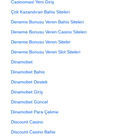
Casinomaxi Yeni Giriş
Çok Kazandıran Bahis Siteleri
Deneme Bonusu Veren Bahis Siteleri
Deneme Bonusu Veren Casino Siteleri
Deneme Bonusu Veren Siteler
Deneme Bonusu Veren Slot Siteleri
Dinamobet
Dinamobet Bahis
Dinamobet Destek
Dinamobet Giriş
Dinamobet Güncel
Dinamobet Para Çekme
Discount Casino
Discount Casino Bahis