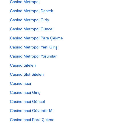
Casino Metropol
Casino Metropol Destek
Casino Metropol Giriş
Casino Metropol Güncel
Casino Metropol Para Çekme
Casino Metropol Yeni Giriş
Casino Metropol Yorumlar
Casino Siteleri
Casino Slot Siteleri
Casinomaxi
Casinomaxi Giriş
Casinomaxi Güncel
Casinomaxi Güvenilir Mi
Casinomaxi Para Çekme