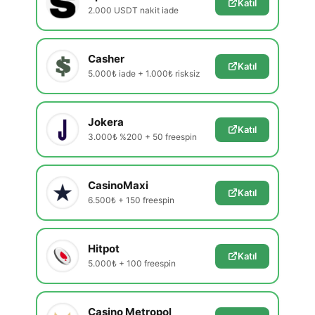
Katıl
2.000 USDT nakit iade
Casher
Katıl
5.000₺ iade + 1.000₺ risksiz
Jokera
Katıl
3.000₺ %200 + 50 freespin
CasinoMaxi
Katıl
6.500₺ + 150 freespin
Hitpot
Katıl
5.000₺ + 100 freespin
Casino Metropol