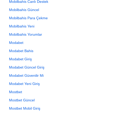
Mobilbahis Canlı Destek
Mobilbahis Güncel
Mobilbahis Para Çekme
Mobilbahis Yeni
Mobilbahis Yorumlar
Modabet
Modabet Bahis
Modabet Giriş
Modabet Güncel Giriş
Modabet Güvenilir Mi
Modabet Yeni Giriş
Mostbet
Mostbet Güncel
Mostbet Mobil Giriş