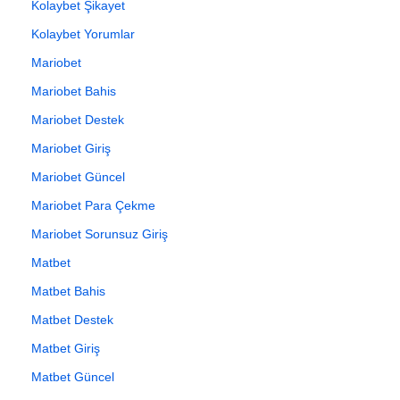
Kolaybet Şikayet
Kolaybet Yorumlar
Mariobet
Mariobet Bahis
Mariobet Destek
Mariobet Giriş
Mariobet Güncel
Mariobet Para Çekme
Mariobet Sorunsuz Giriş
Matbet
Matbet Bahis
Matbet Destek
Matbet Giriş
Matbet Güncel