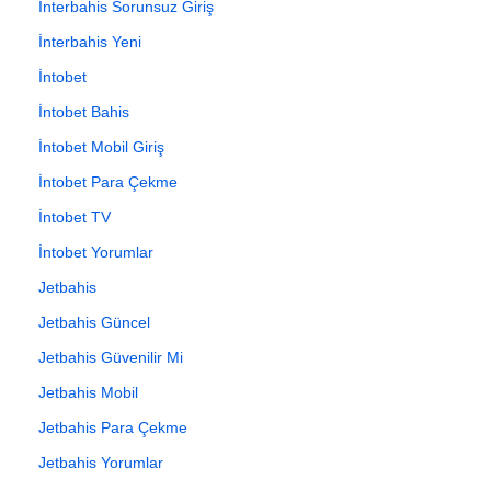
İnterbahis Sorunsuz Giriş
İnterbahis Yeni
İntobet
İntobet Bahis
İntobet Mobil Giriş
İntobet Para Çekme
İntobet TV
İntobet Yorumlar
Jetbahis
Jetbahis Güncel
Jetbahis Güvenilir Mi
Jetbahis Mobil
Jetbahis Para Çekme
Jetbahis Yorumlar