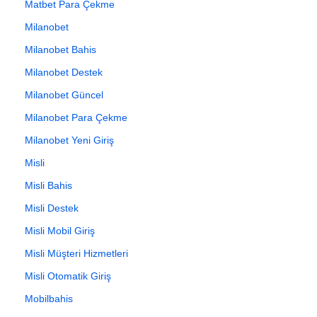
Matbet Para Çekme
Milanobet
Milanobet Bahis
Milanobet Destek
Milanobet Güncel
Milanobet Para Çekme
Milanobet Yeni Giriş
Misli
Misli Bahis
Misli Destek
Misli Mobil Giriş
Misli Müşteri Hizmetleri
Misli Otomatik Giriş
Mobilbahis