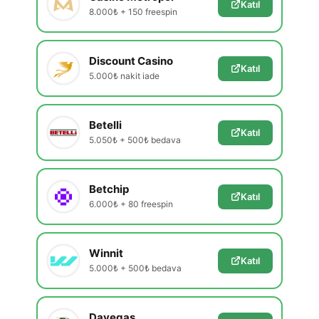
Katıl
8.000₺ + 150 freespin
Discount Casino
Katıl
5.000₺ nakit iade
Betelli
Katıl
5.050₺ + 500₺ bedava
Betchip
Katıl
6.000₺ + 80 freespin
Winnit
Katıl
5.000₺ + 500₺ bedava
Davegas