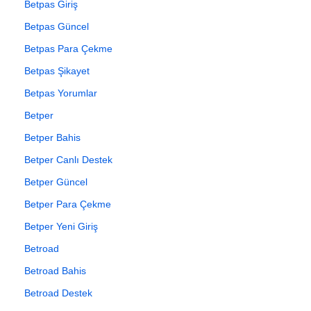
Betpas Giriş
Betpas Güncel
Betpas Para Çekme
Betpas Şikayet
Betpas Yorumlar
Betper
Betper Bahis
Betper Canlı Destek
Betper Güncel
Betper Para Çekme
Betper Yeni Giriş
Betroad
Betroad Bahis
Betroad Destek