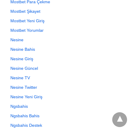
Mostbet Para Çekme
Mostbet Şikayet
Mostbet Yeni Giriş
Mostbet Yorumlar
Nesine
Nesine Bahis
Nesine Giriş
Nesine Güncel
Nesine TV
Nesine Twitter
Nesine Yeni Giriş
Ngsbahis
Ngsbahis Bahis
Ngsbahis Destek