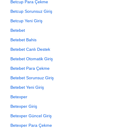
Betcup Para Çekme
Betcup Sorunsuz Giriş
Betcup Yeni Giriş
Betebet
Betebet Bahis
Betebet Canlı Destek
Betebet Otomatik Giriş
Betebet Para Çekme
Betebet Sorunsuz Giriş
Betebet Yeni Giriş
Betexper
Betexper Giriş
Betexper Güncel Giriş
Betexper Para Çekme