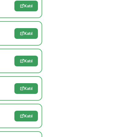
Katıl
Katıl
Katıl
Katıl
Katıl