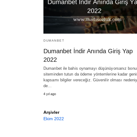
DUMANBET
Dumanbet İndir Anında Giriş Yap
2022
Dumanbet ile bahis oynamayı düşünüyorsanız bonu
siteminden tutun da ödeme yöntemlerine kadar geni
kapsamı bilgiler vereceğiz. Güvenilir olması nedeniy
de…
4 yıl ago
Arşivler
Ekim 2022