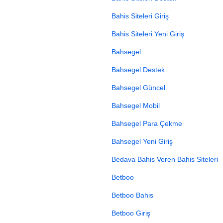
Bahis Siteleri Giriş
Bahis Siteleri Yeni Giriş
Bahsegel
Bahsegel Destek
Bahsegel Güncel
Bahsegel Mobil
Bahsegel Para Çekme
Bahsegel Yeni Giriş
Bedava Bahis Veren Bahis Siteleri
Betboo
Betboo Bahis
Betboo Giriş