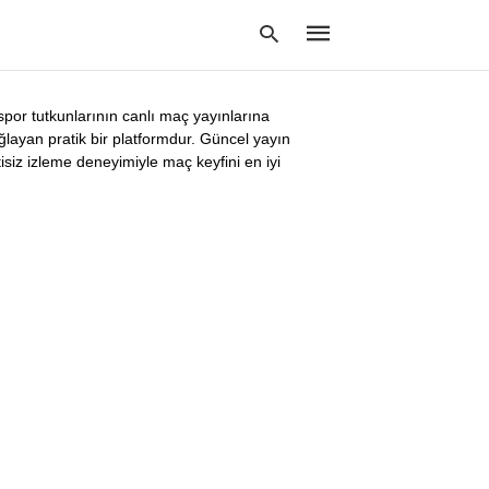
 spor tutkunlarının canlı maç yayınlarına
ğlayan pratik bir platformdur. Güncel yayın
isiz izleme deneyimiyle maç keyfini en iyi
Type
your
search
query
and
hit
enter: