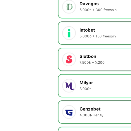
Davegas
5.000₺ + 300 freespin
Intobet
5.000₺ + 150 freespin
Slotbon
7.500₺ + %200
Milyar
8.000₺
Genzobet
4.000₺ Her Ay