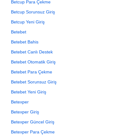
Betcup Para Çekme
Betcup Sorunsuz Giriş
Betcup Yeni Giriş
Betebet
Betebet Bahis
Betebet Canlı Destek
Betebet Otomatik Giriş
Betebet Para Çekme
Betebet Sorunsuz Giriş
Betebet Yeni Giriş
Betexper
Betexper Giriş
Betexper Güncel Giriş
Betexper Para Çekme