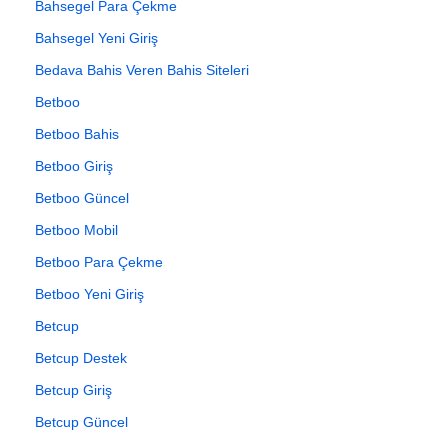
Bahsegel Para Çekme
Bahsegel Yeni Giriş
Bedava Bahis Veren Bahis Siteleri
Betboo
Betboo Bahis
Betboo Giriş
Betboo Güncel
Betboo Mobil
Betboo Para Çekme
Betboo Yeni Giriş
Betcup
Betcup Destek
Betcup Giriş
Betcup Güncel