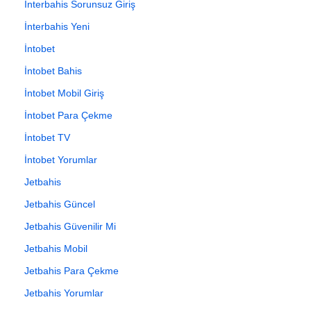
İnterbahis Sorunsuz Giriş
İnterbahis Yeni
İntobet
İntobet Bahis
İntobet Mobil Giriş
İntobet Para Çekme
İntobet TV
İntobet Yorumlar
Jetbahis
Jetbahis Güncel
Jetbahis Güvenilir Mi
Jetbahis Mobil
Jetbahis Para Çekme
Jetbahis Yorumlar