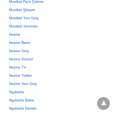
Mostbet Para Çekme
Mostbet Şikayet
Mostbet Yeni Giriş
Mostbet Yorumlar
Nesine
Nesine Bahis
Nesine Giriş
Nesine Güncel
Nesine TV
Nesine Twitter
Nesine Yeni Giriş
Ngsbahis
Ngsbahis Bahis
Ngsbahis Destek