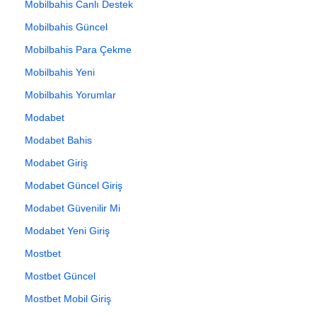
Mobilbahis Canlı Destek
Mobilbahis Güncel
Mobilbahis Para Çekme
Mobilbahis Yeni
Mobilbahis Yorumlar
Modabet
Modabet Bahis
Modabet Giriş
Modabet Güncel Giriş
Modabet Güvenilir Mi
Modabet Yeni Giriş
Mostbet
Mostbet Güncel
Mostbet Mobil Giriş