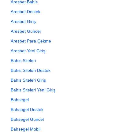
Aresbet Bahis
Aresbet Destek
Aresbet Giriş
Aresbet Güncel
Aresbet Para Çekme
Aresbet Yeni Giriş
Bahis Siteleri
Bahis Siteleri Destek
Bahis Siteleri Giriş
Bahis Siteleri Yeni Giriş
Bahsegel
Bahsegel Destek
Bahsegel Güncel
Bahsegel Mobil