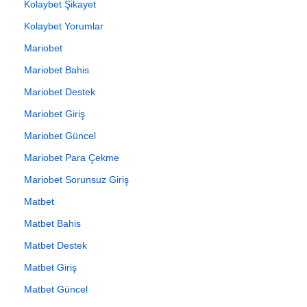
Kolaybet Şikayet
Kolaybet Yorumlar
Mariobet
Mariobet Bahis
Mariobet Destek
Mariobet Giriş
Mariobet Güncel
Mariobet Para Çekme
Mariobet Sorunsuz Giriş
Matbet
Matbet Bahis
Matbet Destek
Matbet Giriş
Matbet Güncel