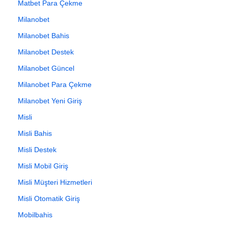
Matbet Para Çekme
Milanobet
Milanobet Bahis
Milanobet Destek
Milanobet Güncel
Milanobet Para Çekme
Milanobet Yeni Giriş
Misli
Misli Bahis
Misli Destek
Misli Mobil Giriş
Misli Müşteri Hizmetleri
Misli Otomatik Giriş
Mobilbahis