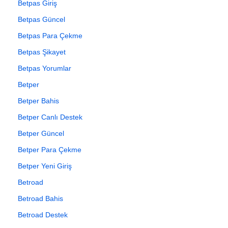
Betpas Giriş
Betpas Güncel
Betpas Para Çekme
Betpas Şikayet
Betpas Yorumlar
Betper
Betper Bahis
Betper Canlı Destek
Betper Güncel
Betper Para Çekme
Betper Yeni Giriş
Betroad
Betroad Bahis
Betroad Destek