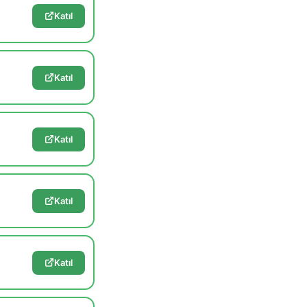
Katıl
Katıl
Katıl
Katıl
Katıl