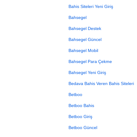
Bahis Siteleri Yeni Giriş
Bahsegel
Bahsegel Destek
Bahsegel Güncel
Bahsegel Mobil
Bahsegel Para Çekme
Bahsegel Yeni Giriş
Bedava Bahis Veren Bahis Siteleri
Betboo
Betboo Bahis
Betboo Giriş
Betboo Güncel