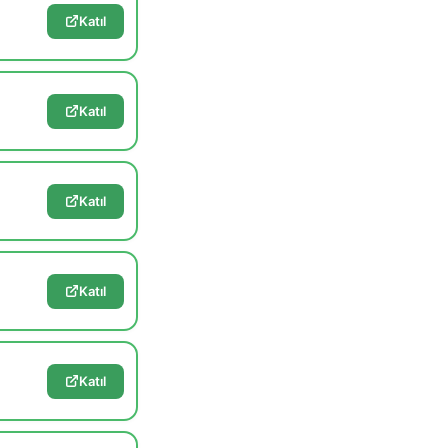
Katıl
Katıl
Katıl
Katıl
Katıl