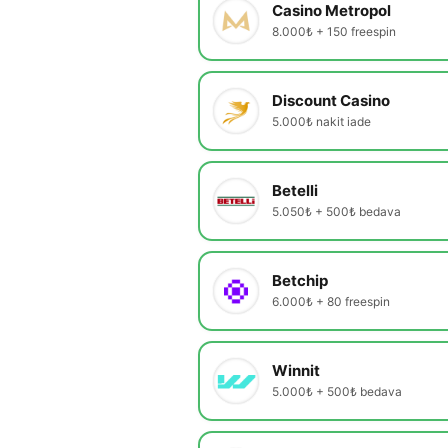
Casino Metropol
8.000₺ + 150 freespin
Discount Casino
5.000₺ nakit iade
Betelli
5.050₺ + 500₺ bedava
Betchip
6.000₺ + 80 freespin
Winnit
5.000₺ + 500₺ bedava