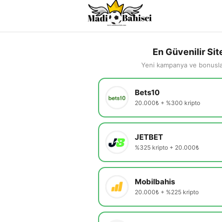
En Güvenilir Sit
Yeni kampanya ve bonuslar
Bets10
20.000₺ + %300 kripto
JETBET
%325 kripto + 20.000₺
Mobilbahis
20.000₺ + %225 kripto