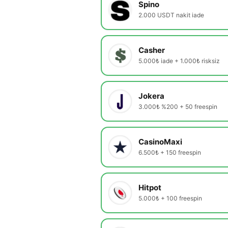
Spino
2.000 USDT nakit iade
Casher
5.000₺ iade + 1.000₺ risksiz
Jokera
3.000₺ %200 + 50 freespin
CasinoMaxi
6.500₺ + 150 freespin
Hitpot
5.000₺ + 100 freespin