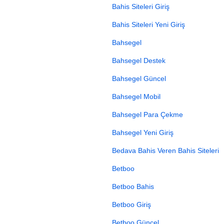
Bahis Siteleri Giriş
Bahis Siteleri Yeni Giriş
Bahsegel
Bahsegel Destek
Bahsegel Güncel
Bahsegel Mobil
Bahsegel Para Çekme
Bahsegel Yeni Giriş
Bedava Bahis Veren Bahis Siteleri
Betboo
Betboo Bahis
Betboo Giriş
Betboo Güncel