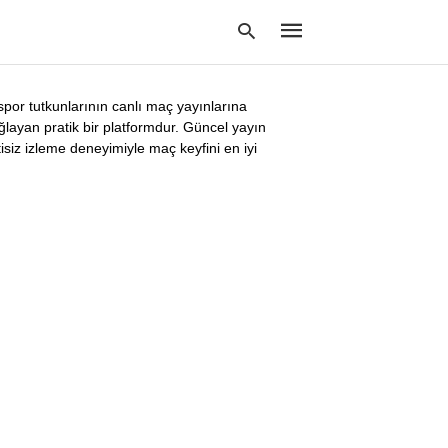
 spor tutkunlarının canlı maç yayınlarına
ğlayan pratik bir platformdur. Güncel yayın
isiz izleme deneyimiyle maç keyfini en iyi
Type
your
search
query
and
hit
enter: