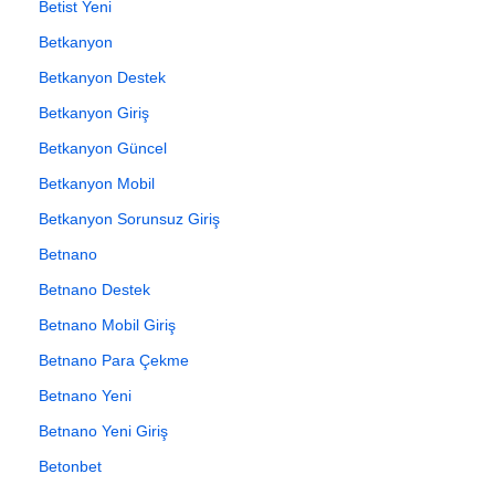
Betist Yeni
Betkanyon
Betkanyon Destek
Betkanyon Giriş
Betkanyon Güncel
Betkanyon Mobil
Betkanyon Sorunsuz Giriş
Betnano
Betnano Destek
Betnano Mobil Giriş
Betnano Para Çekme
Betnano Yeni
Betnano Yeni Giriş
Betonbet