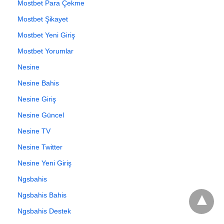
Mostbet Para Çekme
Mostbet Şikayet
Mostbet Yeni Giriş
Mostbet Yorumlar
Nesine
Nesine Bahis
Nesine Giriş
Nesine Güncel
Nesine TV
Nesine Twitter
Nesine Yeni Giriş
Ngsbahis
Ngsbahis Bahis
Ngsbahis Destek