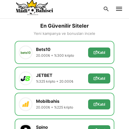
En Güvenilir Siteler
Yeni kampanya ve bonusları incele
Type
Bets10
your
Katıl
searc
20.000₺ + %300 kripto
query
and
hit
enter:
JETBET
Katıl
%325 kripto + 20.000₺
Mobilbahis
Katıl
20.000₺ + %225 kripto
Spino