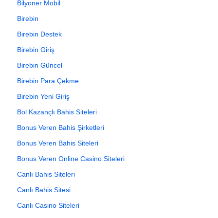
Bilyoner Mobil
Birebin
Birebin Destek
Birebin Giriş
Birebin Güncel
Birebin Para Çekme
Birebin Yeni Giriş
Bol Kazançlı Bahis Siteleri
Bonus Veren Bahis Şirketleri
Bonus Veren Bahis Siteleri
Bonus Veren Online Casino Siteleri
Canlı Bahis Siteleri
Canlı Bahis Sitesi
Canlı Casino Siteleri