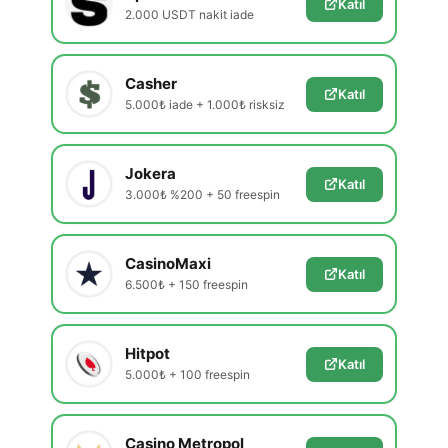
Katıl
2.000 USDT nakit iade
Casher
Katıl
5.000₺ iade + 1.000₺ risksiz
Jokera
Katıl
3.000₺ %200 + 50 freespin
CasinoMaxi
Katıl
6.500₺ + 150 freespin
Hitpot
Katıl
5.000₺ + 100 freespin
Casino Metropol