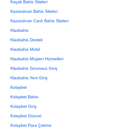
Kaçak Bahis Siteleri
Kazandıran Bahis Siteleri
Kazandıran Canlı Bahis Siteleri
Klasbahis
Klasbahis Destek
Klasbahis Mobil
Klasbahis Müşteri Hizmetleri
Klasbahis Sorunsuz Giriş
Klasbahis Yeni Giriş
Kolaybet
Kolaybet Bahis
Kolaybet Giriş
Kolaybet Güncel
Kolaybet Para Çekme