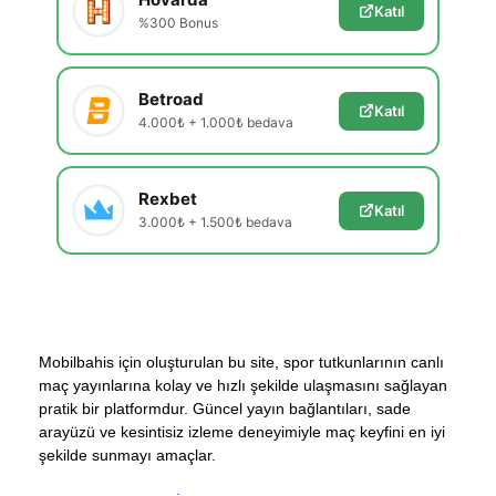
Katıl
%300 Bonus
Betroad
Katıl
4.000₺ + 1.000₺ bedava
Rexbet
Katıl
3.000₺ + 1.500₺ bedava
Mobilbahis için oluşturulan bu site, spor tutkunlarının canlı
maç yayınlarına kolay ve hızlı şekilde ulaşmasını sağlayan
pratik bir platformdur. Güncel yayın bağlantıları, sade
arayüzü ve kesintisiz izleme deneyimiyle maç keyfini en iyi
şekilde sunmayı amaçlar.