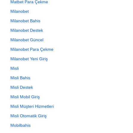
Matbet Para Çekme
Milanobet
Milanobet Bahis
Milanobet Destek
Milanobet Güncel
Milanobet Para Çekme
Milanobet Yeni Giriş
Misli
Misli Bahis
Misli Destek
Misli Mobil Giriş
Misli Müşteri Hizmetleri
Misli Otomatik Giriş
Mobilbahis