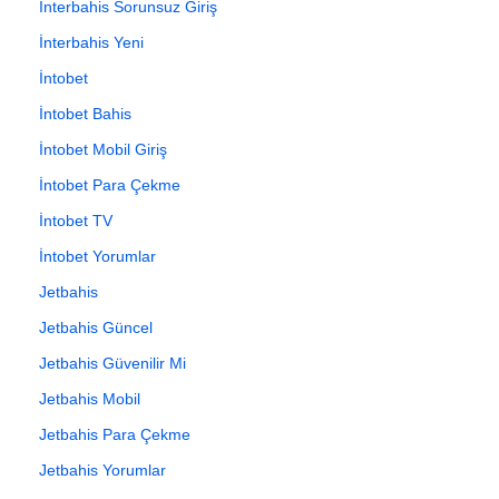
İnterbahis Sorunsuz Giriş
İnterbahis Yeni
İntobet
İntobet Bahis
İntobet Mobil Giriş
İntobet Para Çekme
İntobet TV
İntobet Yorumlar
Jetbahis
Jetbahis Güncel
Jetbahis Güvenilir Mi
Jetbahis Mobil
Jetbahis Para Çekme
Jetbahis Yorumlar