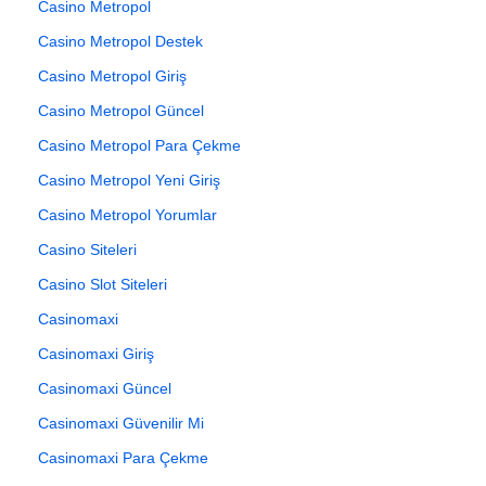
Casino Metropol
Casino Metropol Destek
Casino Metropol Giriş
Casino Metropol Güncel
Casino Metropol Para Çekme
Casino Metropol Yeni Giriş
Casino Metropol Yorumlar
Casino Siteleri
Casino Slot Siteleri
Casinomaxi
Casinomaxi Giriş
Casinomaxi Güncel
Casinomaxi Güvenilir Mi
Casinomaxi Para Çekme