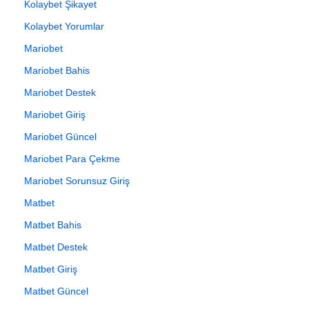
Kolaybet Şikayet
Kolaybet Yorumlar
Mariobet
Mariobet Bahis
Mariobet Destek
Mariobet Giriş
Mariobet Güncel
Mariobet Para Çekme
Mariobet Sorunsuz Giriş
Matbet
Matbet Bahis
Matbet Destek
Matbet Giriş
Matbet Güncel