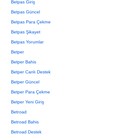
Betpas Giriş
Betpas Güncel
Betpas Para Çekme
Betpas Şikayet
Betpas Yorumlar
Betper
Betper Bahis
Betper Canlı Destek
Betper Güncel
Betper Para Çekme
Betper Yeni Giriş
Betroad
Betroad Bahis
Betroad Destek