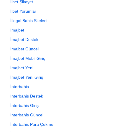
İlbet Şikayet
İlbet Yorumlar
İllegal Bahis Siteleri
İmajbet
İmajbet Destek
İmajbet Güncel
İmajbet Mobil Giriş
İmajbet Yeni
İmajbet Yeni Giriş
İnterbahis
İnterbahis Destek
İnterbahis Giriş
İnterbahis Güncel
İnterbahis Para Çekme