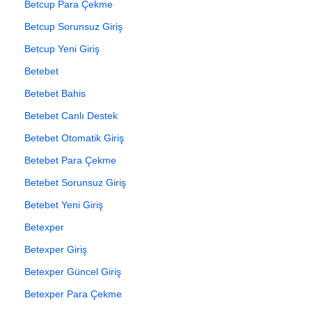
Betcup Para Çekme
Betcup Sorunsuz Giriş
Betcup Yeni Giriş
Betebet
Betebet Bahis
Betebet Canlı Destek
Betebet Otomatik Giriş
Betebet Para Çekme
Betebet Sorunsuz Giriş
Betebet Yeni Giriş
Betexper
Betexper Giriş
Betexper Güncel Giriş
Betexper Para Çekme