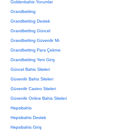
Goldenbahis Yorumlar
Grandbetting
Grandbetting Destek
Grandbetting Güncel
Grandbetting Güvenilir Mi
Grandbetting Para Çekme
Grandbetting Yeni Giriş
Güncel Bahis Siteleri
Güvenilir Bahis Siteleri
Güvenilir Casino Siteleri
Güvenilir Online Bahis Siteleri
Hepsibahis
Hepsibahis Destek
Hepsibahis Giriş