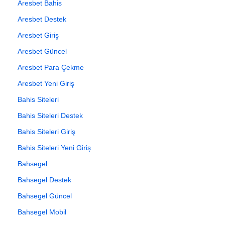
Aresbet Bahis
Aresbet Destek
Aresbet Giriş
Aresbet Güncel
Aresbet Para Çekme
Aresbet Yeni Giriş
Bahis Siteleri
Bahis Siteleri Destek
Bahis Siteleri Giriş
Bahis Siteleri Yeni Giriş
Bahsegel
Bahsegel Destek
Bahsegel Güncel
Bahsegel Mobil