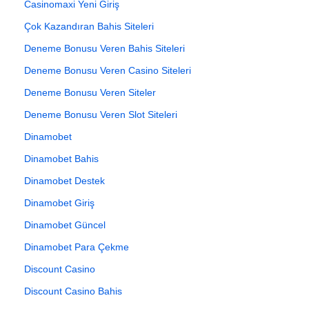
Casinomaxi Yeni Giriş
Çok Kazandıran Bahis Siteleri
Deneme Bonusu Veren Bahis Siteleri
Deneme Bonusu Veren Casino Siteleri
Deneme Bonusu Veren Siteler
Deneme Bonusu Veren Slot Siteleri
Dinamobet
Dinamobet Bahis
Dinamobet Destek
Dinamobet Giriş
Dinamobet Güncel
Dinamobet Para Çekme
Discount Casino
Discount Casino Bahis