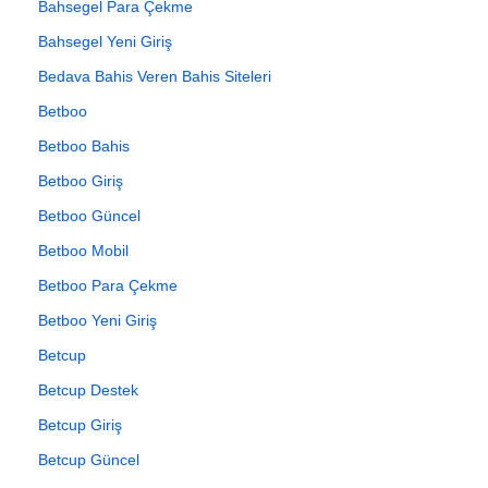
Bahsegel Para Çekme
Bahsegel Yeni Giriş
Bedava Bahis Veren Bahis Siteleri
Betboo
Betboo Bahis
Betboo Giriş
Betboo Güncel
Betboo Mobil
Betboo Para Çekme
Betboo Yeni Giriş
Betcup
Betcup Destek
Betcup Giriş
Betcup Güncel