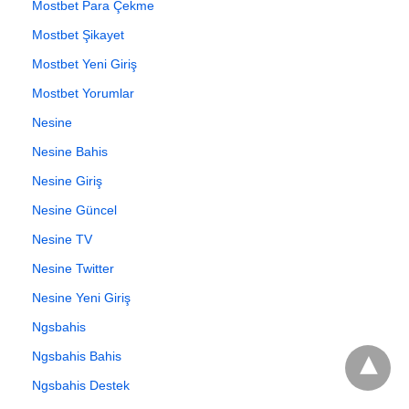
Mostbet Para Çekme
Mostbet Şikayet
Mostbet Yeni Giriş
Mostbet Yorumlar
Nesine
Nesine Bahis
Nesine Giriş
Nesine Güncel
Nesine TV
Nesine Twitter
Nesine Yeni Giriş
Ngsbahis
Ngsbahis Bahis
Ngsbahis Destek