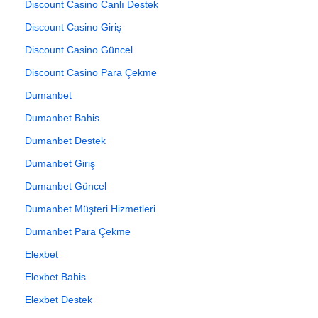
Discount Casino Canlı Destek
Discount Casino Giriş
Discount Casino Güncel
Discount Casino Para Çekme
Dumanbet
Dumanbet Bahis
Dumanbet Destek
Dumanbet Giriş
Dumanbet Güncel
Dumanbet Müşteri Hizmetleri
Dumanbet Para Çekme
Elexbet
Elexbet Bahis
Elexbet Destek