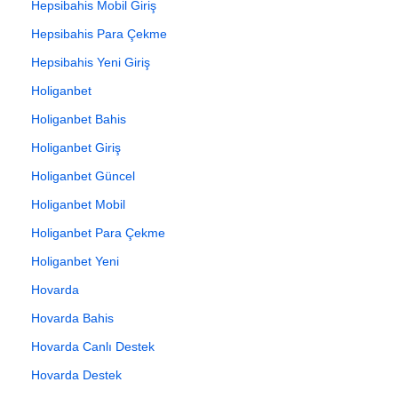
Hepsibahis Mobil Giriş
Hepsibahis Para Çekme
Hepsibahis Yeni Giriş
Holiganbet
Holiganbet Bahis
Holiganbet Giriş
Holiganbet Güncel
Holiganbet Mobil
Holiganbet Para Çekme
Holiganbet Yeni
Hovarda
Hovarda Bahis
Hovarda Canlı Destek
Hovarda Destek