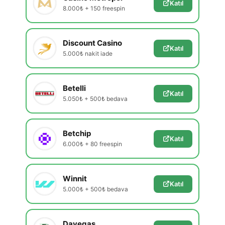
Katıl
8.000₺ + 150 freespin
Discount Casino
Katıl
5.000₺ nakit iade
Betelli
Katıl
5.050₺ + 500₺ bedava
Betchip
Katıl
6.000₺ + 80 freespin
Winnit
Katıl
5.000₺ + 500₺ bedava
Davegas