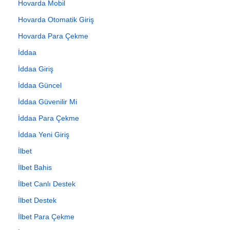
Hovarda Mobil
Hovarda Otomatik Giriş
Hovarda Para Çekme
İddaa
İddaa Giriş
İddaa Güncel
İddaa Güvenilir Mi
İddaa Para Çekme
İddaa Yeni Giriş
İlbet
İlbet Bahis
İlbet Canlı Destek
İlbet Destek
İlbet Para Çekme