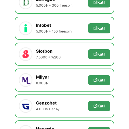
Katıl
5.000₺ + 300 freespin
Intobet
Katıl
5.000₺ + 150 freespin
Slotbon
Katıl
7.500₺ + %200
Milyar
Katıl
8.000₺
Genzobet
Katıl
4.000₺ Her Ay
Hovarda