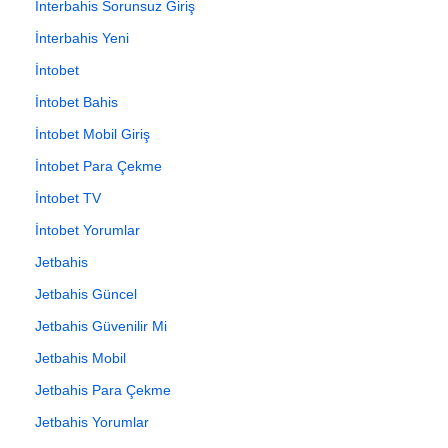
İnterbahis Sorunsuz Giriş
İnterbahis Yeni
İntobet
İntobet Bahis
İntobet Mobil Giriş
İntobet Para Çekme
İntobet TV
İntobet Yorumlar
Jetbahis
Jetbahis Güncel
Jetbahis Güvenilir Mi
Jetbahis Mobil
Jetbahis Para Çekme
Jetbahis Yorumlar