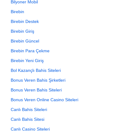
Bilyoner Mobil
Birebin
Birebin Destek
Birebin Giriş
Birebin Güncel
Birebin Para Çekme
Birebin Yeni Giriş
Bol Kazançlı Bahis Siteleri
Bonus Veren Bahis Şirketleri
Bonus Veren Bahis Siteleri
Bonus Veren Online Casino Siteleri
Canlı Bahis Siteleri
Canlı Bahis Sitesi
Canlı Casino Siteleri