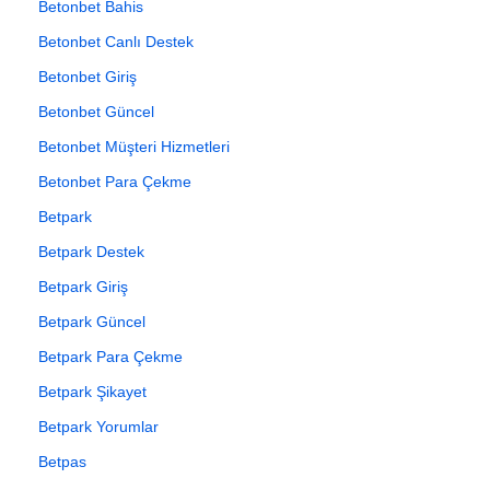
Betonbet Bahis
Betonbet Canlı Destek
Betonbet Giriş
Betonbet Güncel
Betonbet Müşteri Hizmetleri
Betonbet Para Çekme
Betpark
Betpark Destek
Betpark Giriş
Betpark Güncel
Betpark Para Çekme
Betpark Şikayet
Betpark Yorumlar
Betpas