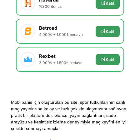
Katıl
%300 Bonus
Betroad
Katıl
4.000₺ + 1.000₺ bedava
Rexbet
Katıl
3.000₺ + 1.500₺ bedava
Mobilbahis için oluşturulan bu site, spor tutkunlarının canlı
maç yayınlarına kolay ve hızlı şekilde ulaşmasını sağlayan
pratik bir platformdur. Güncel yayın bağlantıları, sade
arayüzü ve kesintisiz izleme deneyimiyle maç keyfini en iyi
şekilde sunmayı amaçlar.