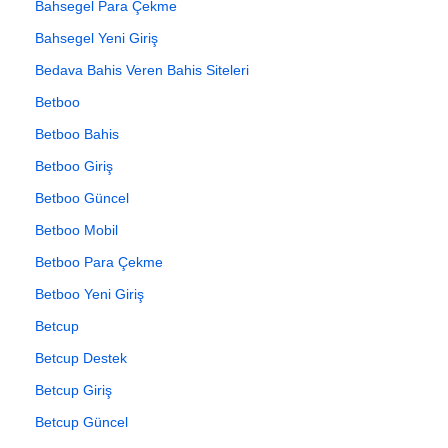
Bahsegel Para Çekme
Bahsegel Yeni Giriş
Bedava Bahis Veren Bahis Siteleri
Betboo
Betboo Bahis
Betboo Giriş
Betboo Güncel
Betboo Mobil
Betboo Para Çekme
Betboo Yeni Giriş
Betcup
Betcup Destek
Betcup Giriş
Betcup Güncel