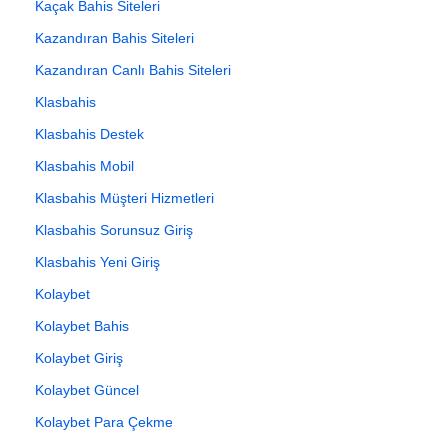
Kaçak Bahis Siteleri
Kazandıran Bahis Siteleri
Kazandıran Canlı Bahis Siteleri
Klasbahis
Klasbahis Destek
Klasbahis Mobil
Klasbahis Müşteri Hizmetleri
Klasbahis Sorunsuz Giriş
Klasbahis Yeni Giriş
Kolaybet
Kolaybet Bahis
Kolaybet Giriş
Kolaybet Güncel
Kolaybet Para Çekme