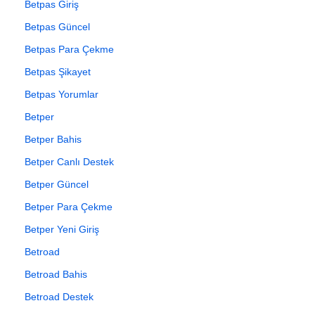
Betpas Giriş
Betpas Güncel
Betpas Para Çekme
Betpas Şikayet
Betpas Yorumlar
Betper
Betper Bahis
Betper Canlı Destek
Betper Güncel
Betper Para Çekme
Betper Yeni Giriş
Betroad
Betroad Bahis
Betroad Destek