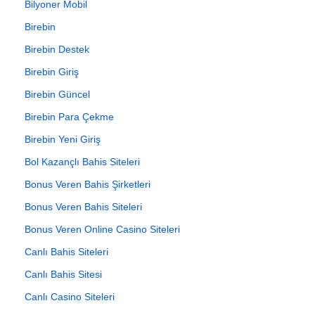
Bilyoner Mobil
Birebin
Birebin Destek
Birebin Giriş
Birebin Güncel
Birebin Para Çekme
Birebin Yeni Giriş
Bol Kazançlı Bahis Siteleri
Bonus Veren Bahis Şirketleri
Bonus Veren Bahis Siteleri
Bonus Veren Online Casino Siteleri
Canlı Bahis Siteleri
Canlı Bahis Sitesi
Canlı Casino Siteleri