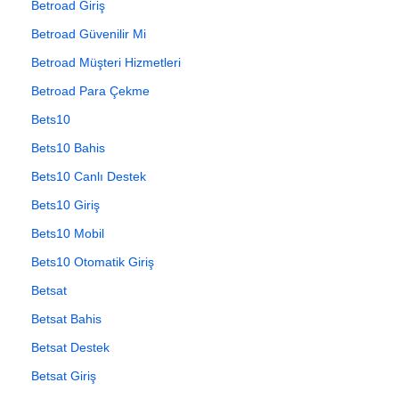
Betroad Giriş
Betroad Güvenilir Mi
Betroad Müşteri Hizmetleri
Betroad Para Çekme
Bets10
Bets10 Bahis
Bets10 Canlı Destek
Bets10 Giriş
Bets10 Mobil
Bets10 Otomatik Giriş
Betsat
Betsat Bahis
Betsat Destek
Betsat Giriş