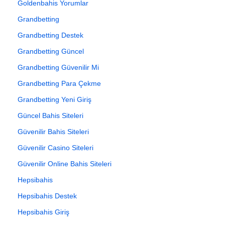
Goldenbahis Yorumlar
Grandbetting
Grandbetting Destek
Grandbetting Güncel
Grandbetting Güvenilir Mi
Grandbetting Para Çekme
Grandbetting Yeni Giriş
Güncel Bahis Siteleri
Güvenilir Bahis Siteleri
Güvenilir Casino Siteleri
Güvenilir Online Bahis Siteleri
Hepsibahis
Hepsibahis Destek
Hepsibahis Giriş