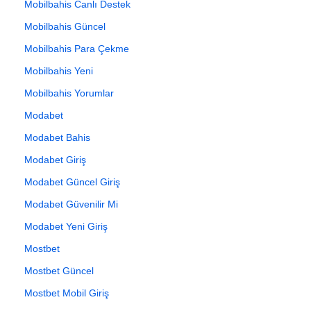
Mobilbahis Canlı Destek
Mobilbahis Güncel
Mobilbahis Para Çekme
Mobilbahis Yeni
Mobilbahis Yorumlar
Modabet
Modabet Bahis
Modabet Giriş
Modabet Güncel Giriş
Modabet Güvenilir Mi
Modabet Yeni Giriş
Mostbet
Mostbet Güncel
Mostbet Mobil Giriş