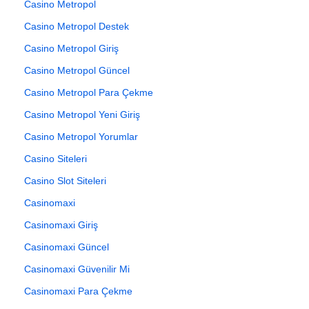
Casino Metropol
Casino Metropol Destek
Casino Metropol Giriş
Casino Metropol Güncel
Casino Metropol Para Çekme
Casino Metropol Yeni Giriş
Casino Metropol Yorumlar
Casino Siteleri
Casino Slot Siteleri
Casinomaxi
Casinomaxi Giriş
Casinomaxi Güncel
Casinomaxi Güvenilir Mi
Casinomaxi Para Çekme