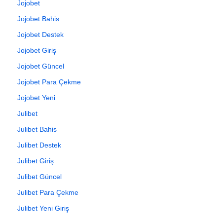
Jojobet
Jojobet Bahis
Jojobet Destek
Jojobet Giriş
Jojobet Güncel
Jojobet Para Çekme
Jojobet Yeni
Julibet
Julibet Bahis
Julibet Destek
Julibet Giriş
Julibet Güncel
Julibet Para Çekme
Julibet Yeni Giriş