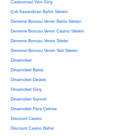
Casinomaxi Yeni Giriş
Çok Kazandıran Bahis Siteleri
Deneme Bonusu Veren Bahis Siteleri
Deneme Bonusu Veren Casino Siteleri
Deneme Bonusu Veren Siteler
Deneme Bonusu Veren Slot Siteleri
Dinamobet
Dinamobet Bahis
Dinamobet Destek
Dinamobet Giriş
Dinamobet Güncel
Dinamobet Para Çekme
Discount Casino
Discount Casino Bahis