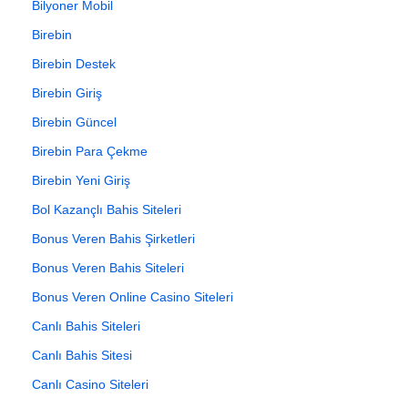
Bilyoner Mobil
Birebin
Birebin Destek
Birebin Giriş
Birebin Güncel
Birebin Para Çekme
Birebin Yeni Giriş
Bol Kazançlı Bahis Siteleri
Bonus Veren Bahis Şirketleri
Bonus Veren Bahis Siteleri
Bonus Veren Online Casino Siteleri
Canlı Bahis Siteleri
Canlı Bahis Sitesi
Canlı Casino Siteleri