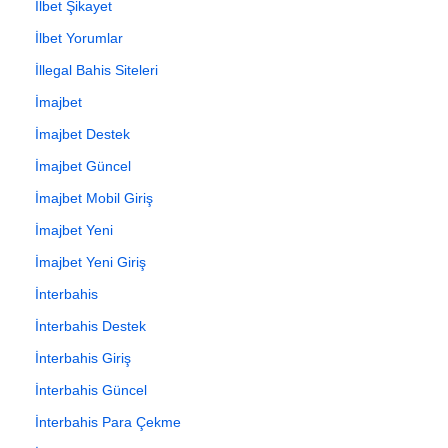
İlbet Şikayet
İlbet Yorumlar
İllegal Bahis Siteleri
İmajbet
İmajbet Destek
İmajbet Güncel
İmajbet Mobil Giriş
İmajbet Yeni
İmajbet Yeni Giriş
İnterbahis
İnterbahis Destek
İnterbahis Giriş
İnterbahis Güncel
İnterbahis Para Çekme