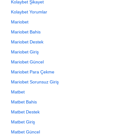
Kolaybet Şikayet
Kolaybet Yorumlar
Mariobet
Mariobet Bahis
Mariobet Destek
Mariobet Giriş
Mariobet Güncel
Mariobet Para Çekme
Mariobet Sorunsuz Giriş
Matbet
Matbet Bahis
Matbet Destek
Matbet Giriş
Matbet Güncel