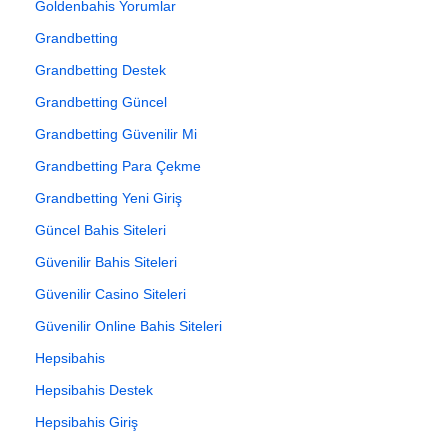
Goldenbahis Yorumlar
Grandbetting
Grandbetting Destek
Grandbetting Güncel
Grandbetting Güvenilir Mi
Grandbetting Para Çekme
Grandbetting Yeni Giriş
Güncel Bahis Siteleri
Güvenilir Bahis Siteleri
Güvenilir Casino Siteleri
Güvenilir Online Bahis Siteleri
Hepsibahis
Hepsibahis Destek
Hepsibahis Giriş