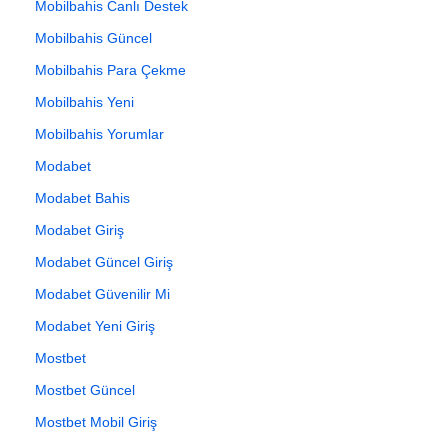
Mobilbahis Canlı Destek
Mobilbahis Güncel
Mobilbahis Para Çekme
Mobilbahis Yeni
Mobilbahis Yorumlar
Modabet
Modabet Bahis
Modabet Giriş
Modabet Güncel Giriş
Modabet Güvenilir Mi
Modabet Yeni Giriş
Mostbet
Mostbet Güncel
Mostbet Mobil Giriş