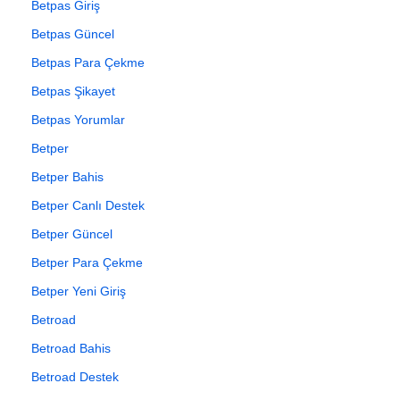
Betpas Giriş
Betpas Güncel
Betpas Para Çekme
Betpas Şikayet
Betpas Yorumlar
Betper
Betper Bahis
Betper Canlı Destek
Betper Güncel
Betper Para Çekme
Betper Yeni Giriş
Betroad
Betroad Bahis
Betroad Destek