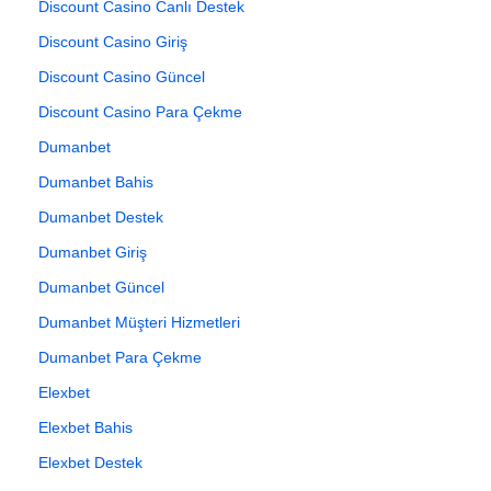
Discount Casino Canlı Destek
Discount Casino Giriş
Discount Casino Güncel
Discount Casino Para Çekme
Dumanbet
Dumanbet Bahis
Dumanbet Destek
Dumanbet Giriş
Dumanbet Güncel
Dumanbet Müşteri Hizmetleri
Dumanbet Para Çekme
Elexbet
Elexbet Bahis
Elexbet Destek