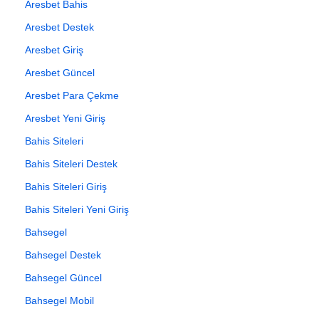
Aresbet Bahis
Aresbet Destek
Aresbet Giriş
Aresbet Güncel
Aresbet Para Çekme
Aresbet Yeni Giriş
Bahis Siteleri
Bahis Siteleri Destek
Bahis Siteleri Giriş
Bahis Siteleri Yeni Giriş
Bahsegel
Bahsegel Destek
Bahsegel Güncel
Bahsegel Mobil