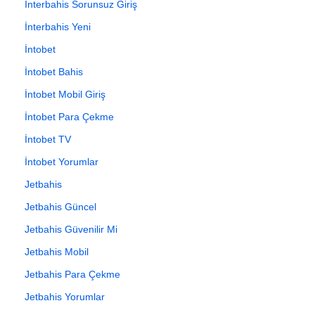
İnterbahis Sorunsuz Giriş
İnterbahis Yeni
İntobet
İntobet Bahis
İntobet Mobil Giriş
İntobet Para Çekme
İntobet TV
İntobet Yorumlar
Jetbahis
Jetbahis Güncel
Jetbahis Güvenilir Mi
Jetbahis Mobil
Jetbahis Para Çekme
Jetbahis Yorumlar