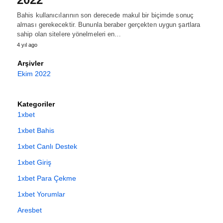
Bahis kullanıcılarının son derecede makul bir biçimde sonuç
alması gerekecektir. Bununla beraber gerçekten uygun şartlara
sahip olan sitelere yönelmeleri en…
4 yıl ago
Arşivler
Ekim 2022
Kategoriler
1xbet
1xbet Bahis
1xbet Canlı Destek
1xbet Giriş
1xbet Para Çekme
1xbet Yorumlar
Aresbet