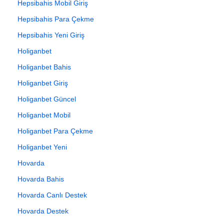
Hepsibahis Mobil Giriş
Hepsibahis Para Çekme
Hepsibahis Yeni Giriş
Holiganbet
Holiganbet Bahis
Holiganbet Giriş
Holiganbet Güncel
Holiganbet Mobil
Holiganbet Para Çekme
Holiganbet Yeni
Hovarda
Hovarda Bahis
Hovarda Canlı Destek
Hovarda Destek