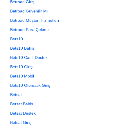
Betroad Giriş
Betroad Güvenilir Mi
Betroad Müşteri Hizmetleri
Betroad Para Çekme
Bets10
Bets10 Bahis
Bets10 Canlı Destek
Bets10 Giriş
Bets10 Mobil
Bets10 Otomatik Giriş
Betsat
Betsat Bahis
Betsat Destek
Betsat Giriş