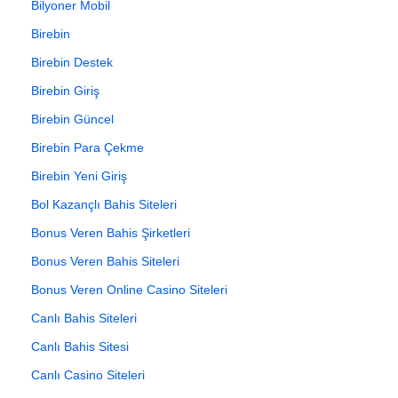
Bilyoner Mobil
Birebin
Birebin Destek
Birebin Giriş
Birebin Güncel
Birebin Para Çekme
Birebin Yeni Giriş
Bol Kazançlı Bahis Siteleri
Bonus Veren Bahis Şirketleri
Bonus Veren Bahis Siteleri
Bonus Veren Online Casino Siteleri
Canlı Bahis Siteleri
Canlı Bahis Sitesi
Canlı Casino Siteleri