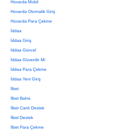
Hovarda Mobil
Hovarda Otomatik Giriş
Hovarda Para Çekme
İddaa
İddaa Giriş
İddaa Güncel
İddaa Güvenilir Mi
İddaa Para Çekme
İddaa Yeni Giriş
İlbet
İlbet Bahis
İlbet Canlı Destek
İlbet Destek
İlbet Para Çekme