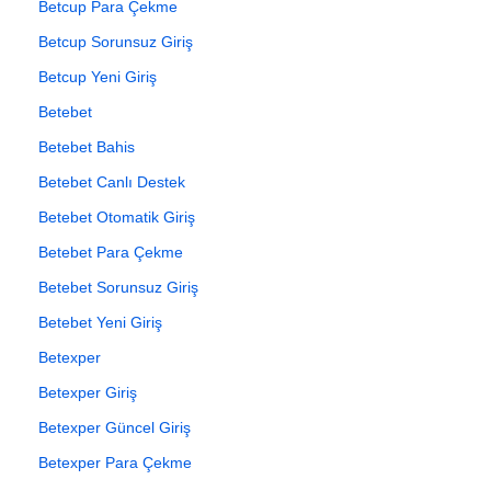
Betcup Para Çekme
Betcup Sorunsuz Giriş
Betcup Yeni Giriş
Betebet
Betebet Bahis
Betebet Canlı Destek
Betebet Otomatik Giriş
Betebet Para Çekme
Betebet Sorunsuz Giriş
Betebet Yeni Giriş
Betexper
Betexper Giriş
Betexper Güncel Giriş
Betexper Para Çekme