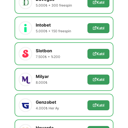
Katıl
5.000₺ + 300 freespin
Intobet
Katıl
5.000₺ + 150 freespin
Slotbon
Katıl
7.500₺ + %200
Milyar
Katıl
8.000₺
Genzobet
Katıl
4.000₺ Her Ay
Hovarda