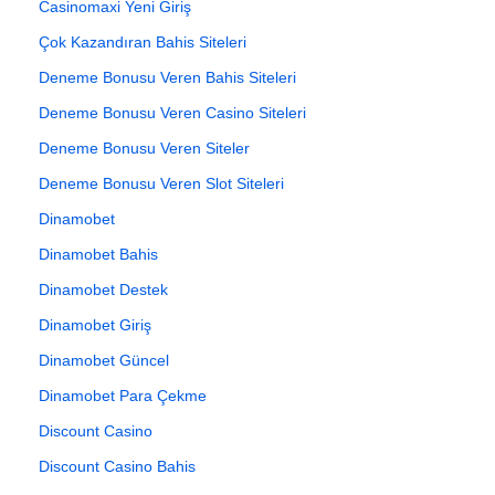
Casinomaxi Yeni Giriş
Çok Kazandıran Bahis Siteleri
Deneme Bonusu Veren Bahis Siteleri
Deneme Bonusu Veren Casino Siteleri
Deneme Bonusu Veren Siteler
Deneme Bonusu Veren Slot Siteleri
Dinamobet
Dinamobet Bahis
Dinamobet Destek
Dinamobet Giriş
Dinamobet Güncel
Dinamobet Para Çekme
Discount Casino
Discount Casino Bahis