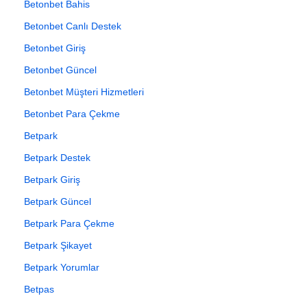
Betonbet Bahis
Betonbet Canlı Destek
Betonbet Giriş
Betonbet Güncel
Betonbet Müşteri Hizmetleri
Betonbet Para Çekme
Betpark
Betpark Destek
Betpark Giriş
Betpark Güncel
Betpark Para Çekme
Betpark Şikayet
Betpark Yorumlar
Betpas