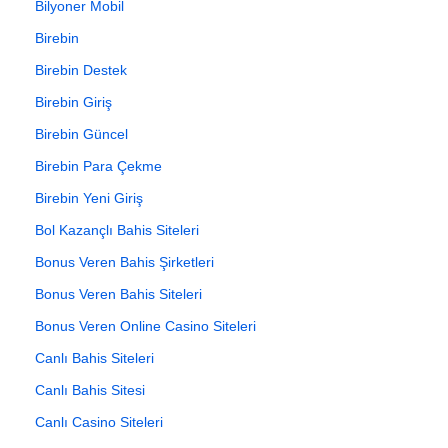
Bilyoner Mobil
Birebin
Birebin Destek
Birebin Giriş
Birebin Güncel
Birebin Para Çekme
Birebin Yeni Giriş
Bol Kazançlı Bahis Siteleri
Bonus Veren Bahis Şirketleri
Bonus Veren Bahis Siteleri
Bonus Veren Online Casino Siteleri
Canlı Bahis Siteleri
Canlı Bahis Sitesi
Canlı Casino Siteleri