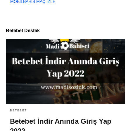
MOBILBAHIS MAÇ İZLE
Betebet Destek
BETEBET
Betebet İndir Anında Giriş Yap
2022