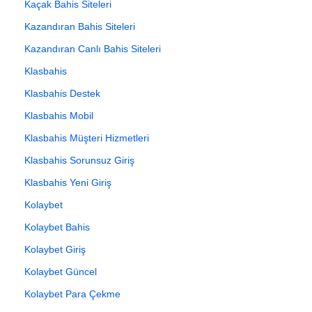
Kaçak Bahis Siteleri
Kazandıran Bahis Siteleri
Kazandıran Canlı Bahis Siteleri
Klasbahis
Klasbahis Destek
Klasbahis Mobil
Klasbahis Müşteri Hizmetleri
Klasbahis Sorunsuz Giriş
Klasbahis Yeni Giriş
Kolaybet
Kolaybet Bahis
Kolaybet Giriş
Kolaybet Güncel
Kolaybet Para Çekme