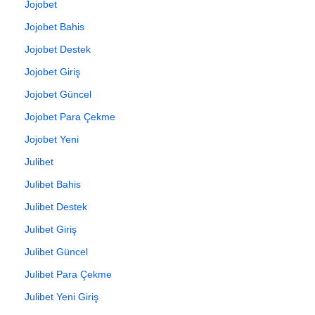
Jojobet
Jojobet Bahis
Jojobet Destek
Jojobet Giriş
Jojobet Güncel
Jojobet Para Çekme
Jojobet Yeni
Julibet
Julibet Bahis
Julibet Destek
Julibet Giriş
Julibet Güncel
Julibet Para Çekme
Julibet Yeni Giriş