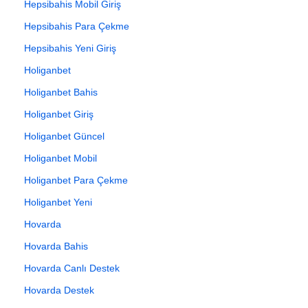
Hepsibahis Mobil Giriş
Hepsibahis Para Çekme
Hepsibahis Yeni Giriş
Holiganbet
Holiganbet Bahis
Holiganbet Giriş
Holiganbet Güncel
Holiganbet Mobil
Holiganbet Para Çekme
Holiganbet Yeni
Hovarda
Hovarda Bahis
Hovarda Canlı Destek
Hovarda Destek