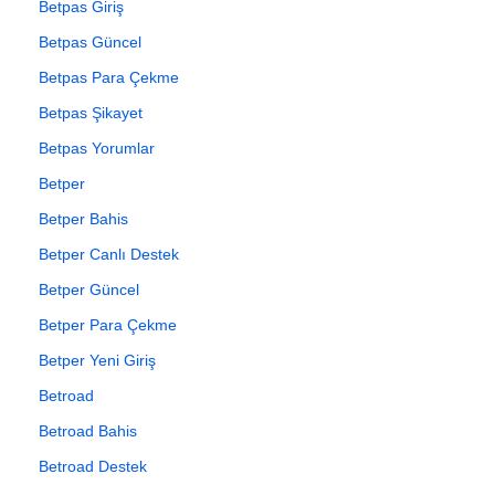
Betpas Giriş
Betpas Güncel
Betpas Para Çekme
Betpas Şikayet
Betpas Yorumlar
Betper
Betper Bahis
Betper Canlı Destek
Betper Güncel
Betper Para Çekme
Betper Yeni Giriş
Betroad
Betroad Bahis
Betroad Destek