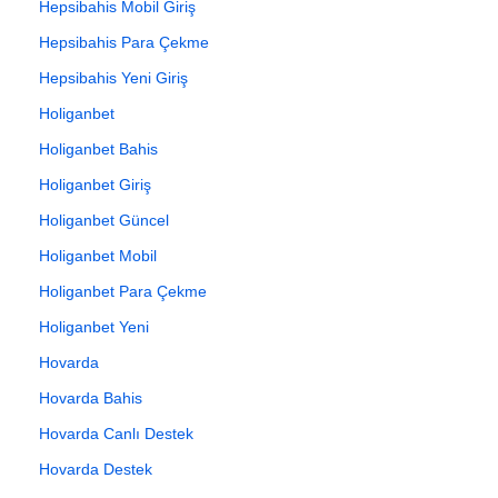
Hepsibahis Mobil Giriş
Hepsibahis Para Çekme
Hepsibahis Yeni Giriş
Holiganbet
Holiganbet Bahis
Holiganbet Giriş
Holiganbet Güncel
Holiganbet Mobil
Holiganbet Para Çekme
Holiganbet Yeni
Hovarda
Hovarda Bahis
Hovarda Canlı Destek
Hovarda Destek