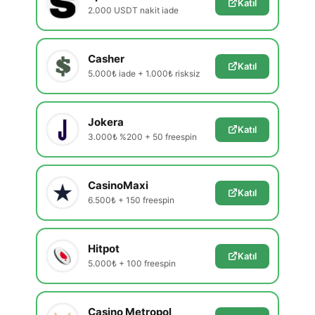
Katıl
2.000 USDT nakit iade
Casher
Katıl
5.000₺ iade + 1.000₺ risksiz
Jokera
Katıl
3.000₺ %200 + 50 freespin
CasinoMaxi
Katıl
6.500₺ + 150 freespin
Hitpot
Katıl
5.000₺ + 100 freespin
Casino Metropol