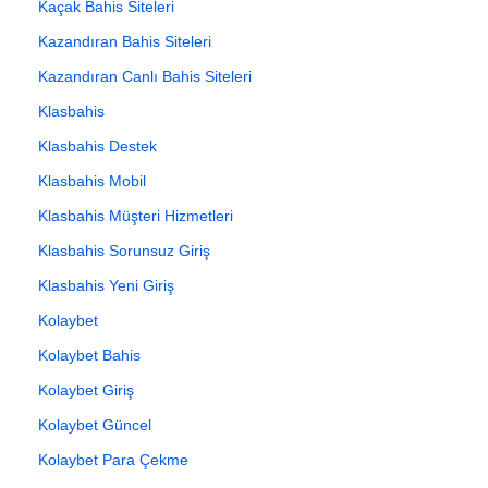
Kaçak Bahis Siteleri
Kazandıran Bahis Siteleri
Kazandıran Canlı Bahis Siteleri
Klasbahis
Klasbahis Destek
Klasbahis Mobil
Klasbahis Müşteri Hizmetleri
Klasbahis Sorunsuz Giriş
Klasbahis Yeni Giriş
Kolaybet
Kolaybet Bahis
Kolaybet Giriş
Kolaybet Güncel
Kolaybet Para Çekme