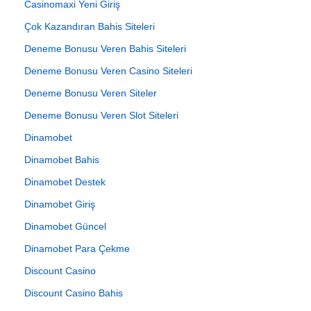
Casinomaxi Yeni Giriş
Çok Kazandıran Bahis Siteleri
Deneme Bonusu Veren Bahis Siteleri
Deneme Bonusu Veren Casino Siteleri
Deneme Bonusu Veren Siteler
Deneme Bonusu Veren Slot Siteleri
Dinamobet
Dinamobet Bahis
Dinamobet Destek
Dinamobet Giriş
Dinamobet Güncel
Dinamobet Para Çekme
Discount Casino
Discount Casino Bahis