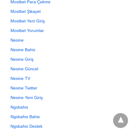
Mostbet Para Çekme
Mostbet Şikayet
Mostbet Yeni Giriş
Mostbet Yorumlar
Nesine
Nesine Bahis
Nesine Giriş
Nesine Güncel
Nesine TV
Nesine Twitter
Nesine Yeni Giriş
Ngsbahis
Ngsbahis Bahis
Ngsbahis Destek