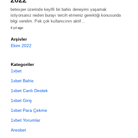
betexper üzerinde keyifli bir bahis deneyimi yaşamak
istiyorsanız neden burayı tercih etmeniz gerektiği konusunda
bilgi verelim. Pek çok kullanıcının aktif…
4 yıl ago
Arşivler
Ekim 2022
Kategoriler
1xbet
1xbet Bahis
1xbet Canlı Destek
1xbet Giriş
1xbet Para Çekme
1xbet Yorumlar
Aresbet