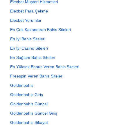
Elexbet Müşteri Hizmetleri
Elexbet Para Çekme
Elexbet Yorumlar
En Çok Kazandıran Bahis Siteleri
En İyi Bahis Siteleri
En İyi Casino Siteleri
En Sağlam Bahis Siteleri
En Yüksek Bonus Veren Bahis Siteleri
Freespin Veren Bahis Siteleri
Goldenbahis
Goldenbahis Giriş
Goldenbahis Güncel
Goldenbahis Güncel Giriş
Goldenbahis Şikayet