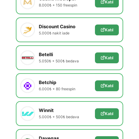
Katıl
8.000₺ + 150 freespin
Discount Casino
Katıl
5.000₺ nakit iade
Betelli
Katıl
5.050₺ + 500₺ bedava
Betchip
Katıl
6.000₺ + 80 freespin
Winnit
Katıl
5.000₺ + 500₺ bedava
Davegas