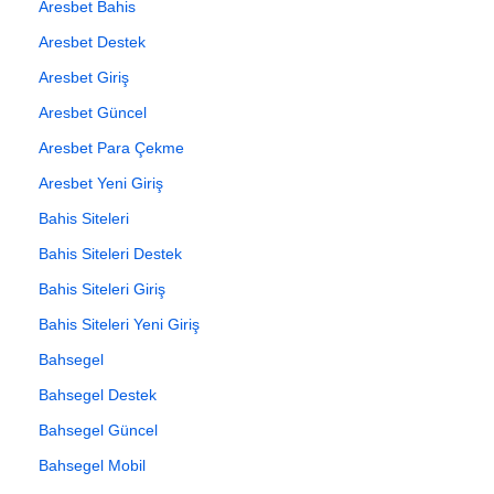
Aresbet Bahis
Aresbet Destek
Aresbet Giriş
Aresbet Güncel
Aresbet Para Çekme
Aresbet Yeni Giriş
Bahis Siteleri
Bahis Siteleri Destek
Bahis Siteleri Giriş
Bahis Siteleri Yeni Giriş
Bahsegel
Bahsegel Destek
Bahsegel Güncel
Bahsegel Mobil