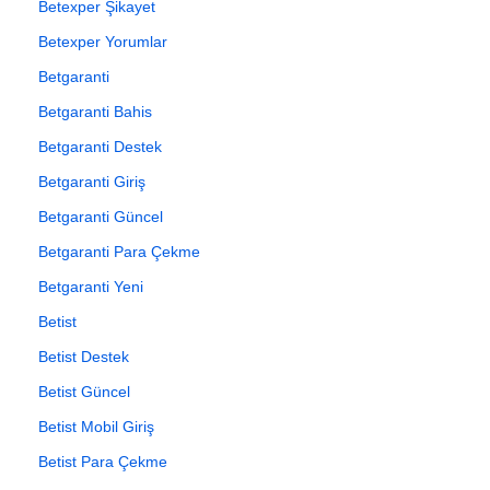
Betexper Şikayet
Betexper Yorumlar
Betgaranti
Betgaranti Bahis
Betgaranti Destek
Betgaranti Giriş
Betgaranti Güncel
Betgaranti Para Çekme
Betgaranti Yeni
Betist
Betist Destek
Betist Güncel
Betist Mobil Giriş
Betist Para Çekme