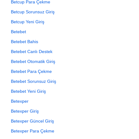
Betcup Para Çekme
Betcup Sorunsuz Giriş
Betcup Yeni Giriş
Betebet
Betebet Bahis
Betebet Canlı Destek
Betebet Otomatik Giriş
Betebet Para Çekme
Betebet Sorunsuz Giriş
Betebet Yeni Giriş
Betexper
Betexper Giriş
Betexper Güncel Giriş
Betexper Para Çekme