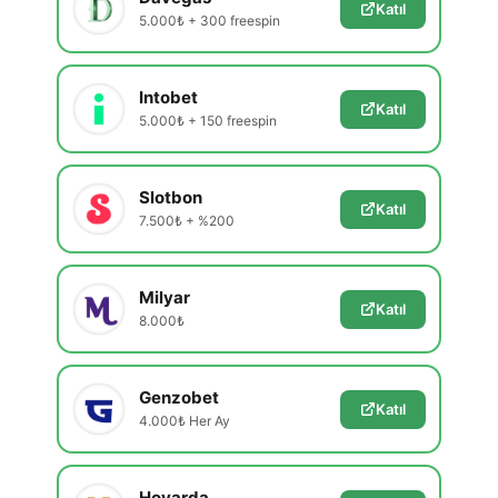
Katıl
5.000₺ + 300 freespin
Intobet
Katıl
5.000₺ + 150 freespin
Slotbon
Katıl
7.500₺ + %200
Milyar
Katıl
8.000₺
Genzobet
Katıl
4.000₺ Her Ay
Hovarda