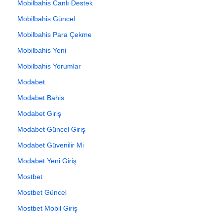
Mobilbahis Canlı Destek
Mobilbahis Güncel
Mobilbahis Para Çekme
Mobilbahis Yeni
Mobilbahis Yorumlar
Modabet
Modabet Bahis
Modabet Giriş
Modabet Güncel Giriş
Modabet Güvenilir Mi
Modabet Yeni Giriş
Mostbet
Mostbet Güncel
Mostbet Mobil Giriş