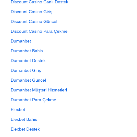
Discount Casino Canlı Destek
Discount Casino Giriş
Discount Casino Güncel
Discount Casino Para Çekme
Dumanbet
Dumanbet Bahis
Dumanbet Destek
Dumanbet Giriş
Dumanbet Güncel
Dumanbet Müşteri Hizmetleri
Dumanbet Para Çekme
Elexbet
Elexbet Bahis
Elexbet Destek