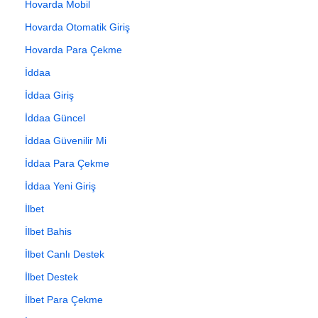
Hovarda Mobil
Hovarda Otomatik Giriş
Hovarda Para Çekme
İddaa
İddaa Giriş
İddaa Güncel
İddaa Güvenilir Mi
İddaa Para Çekme
İddaa Yeni Giriş
İlbet
İlbet Bahis
İlbet Canlı Destek
İlbet Destek
İlbet Para Çekme