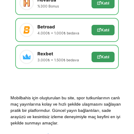
Katıl
%300 Bonus
Betroad
Katıl
4.000₺ + 1.000₺ bedava
Rexbet
Katıl
3.000₺ + 1.500₺ bedava
Mobilbahis için oluşturulan bu site, spor tutkunlarının canlı
maç yayınlarına kolay ve hızlı şekilde ulaşmasını sağlayan
pratik bir platformdur. Güncel yayın bağlantıları, sade
arayüzü ve kesintisiz izleme deneyimiyle maç keyfini en iyi
şekilde sunmayı amaçlar.