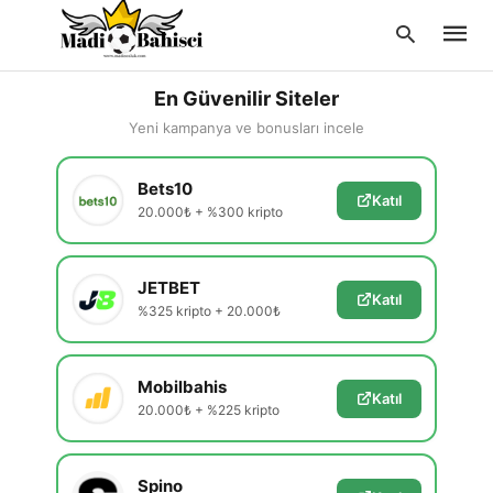
En Güvenilir Siteler
Yeni kampanya ve bonusları incele
Type
Bets10
your
Katıl
searc
20.000₺ + %300 kripto
query
and
hit
enter:
JETBET
Katıl
%325 kripto + 20.000₺
Mobilbahis
Katıl
20.000₺ + %225 kripto
Spino