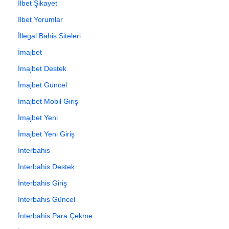
İlbet Şikayet
İlbet Yorumlar
İllegal Bahis Siteleri
İmajbet
İmajbet Destek
İmajbet Güncel
İmajbet Mobil Giriş
İmajbet Yeni
İmajbet Yeni Giriş
İnterbahis
İnterbahis Destek
İnterbahis Giriş
İnterbahis Güncel
İnterbahis Para Çekme