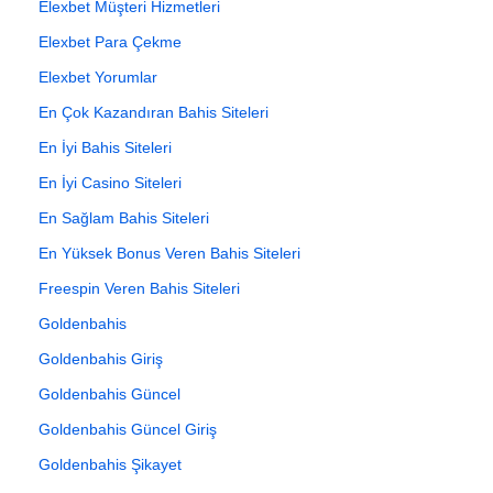
Elexbet Müşteri Hizmetleri
Elexbet Para Çekme
Elexbet Yorumlar
En Çok Kazandıran Bahis Siteleri
En İyi Bahis Siteleri
En İyi Casino Siteleri
En Sağlam Bahis Siteleri
En Yüksek Bonus Veren Bahis Siteleri
Freespin Veren Bahis Siteleri
Goldenbahis
Goldenbahis Giriş
Goldenbahis Güncel
Goldenbahis Güncel Giriş
Goldenbahis Şikayet