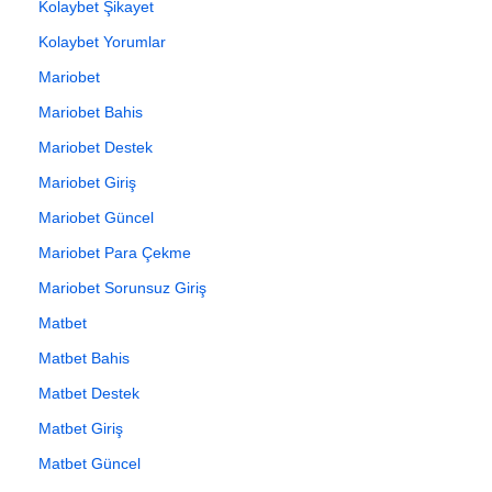
Kolaybet Şikayet
Kolaybet Yorumlar
Mariobet
Mariobet Bahis
Mariobet Destek
Mariobet Giriş
Mariobet Güncel
Mariobet Para Çekme
Mariobet Sorunsuz Giriş
Matbet
Matbet Bahis
Matbet Destek
Matbet Giriş
Matbet Güncel