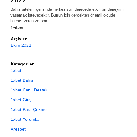
Bahis siteleri içerisinde herkes son derecede etkili bir deneyimi
yaşamak isteyecektir. Bunun için gerçekten önemli ölçüde
hizmet veren ve son…
4 yıl ago
Arşivler
Ekim 2022
Kategoriler
1xbet
1xbet Bahis
1xbet Canlı Destek
1xbet Giriş
1xbet Para Çekme
1xbet Yorumlar
Aresbet