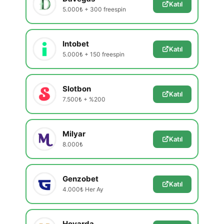
Katıl
5.000₺ + 300 freespin
Intobet
Katıl
5.000₺ + 150 freespin
Slotbon
Katıl
7.500₺ + %200
Milyar
Katıl
8.000₺
Genzobet
Katıl
4.000₺ Her Ay
Hovarda