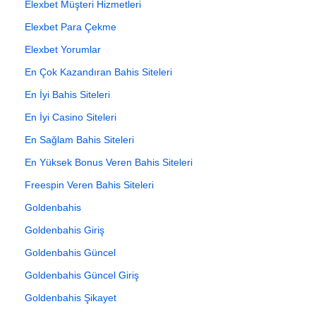
Elexbet Müşteri Hizmetleri
Elexbet Para Çekme
Elexbet Yorumlar
En Çok Kazandıran Bahis Siteleri
En İyi Bahis Siteleri
En İyi Casino Siteleri
En Sağlam Bahis Siteleri
En Yüksek Bonus Veren Bahis Siteleri
Freespin Veren Bahis Siteleri
Goldenbahis
Goldenbahis Giriş
Goldenbahis Güncel
Goldenbahis Güncel Giriş
Goldenbahis Şikayet