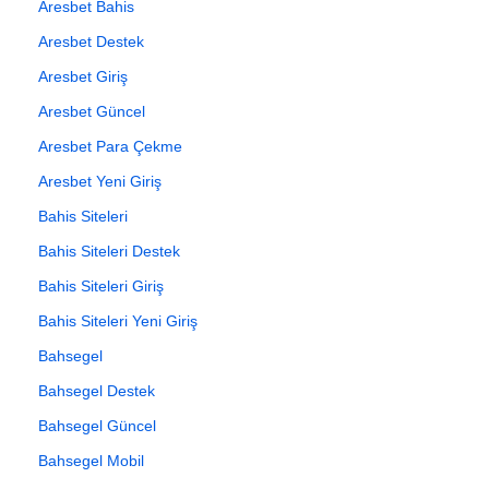
Aresbet Bahis
Aresbet Destek
Aresbet Giriş
Aresbet Güncel
Aresbet Para Çekme
Aresbet Yeni Giriş
Bahis Siteleri
Bahis Siteleri Destek
Bahis Siteleri Giriş
Bahis Siteleri Yeni Giriş
Bahsegel
Bahsegel Destek
Bahsegel Güncel
Bahsegel Mobil