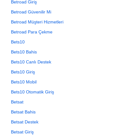
Betroad Giriş
Betroad Güvenilir Mi
Betroad Müşteri Hizmetleri
Betroad Para Çekme
Bets10
Bets10 Bahis
Bets10 Canlı Destek
Bets10 Giriş
Bets10 Mobil
Bets10 Otomatik Giriş
Betsat
Betsat Bahis
Betsat Destek
Betsat Giriş