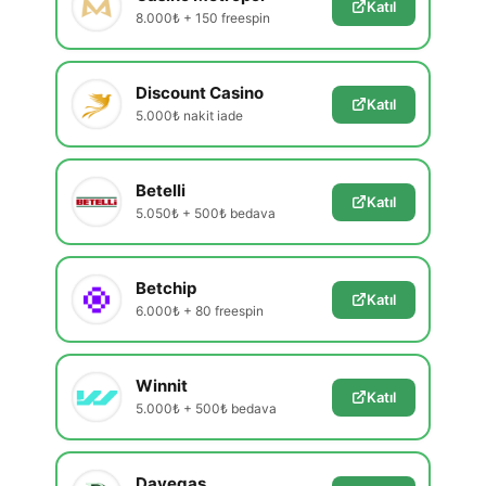
Katıl
8.000₺ + 150 freespin
Discount Casino
Katıl
5.000₺ nakit iade
Betelli
Katıl
5.050₺ + 500₺ bedava
Betchip
Katıl
6.000₺ + 80 freespin
Winnit
Katıl
5.000₺ + 500₺ bedava
Davegas