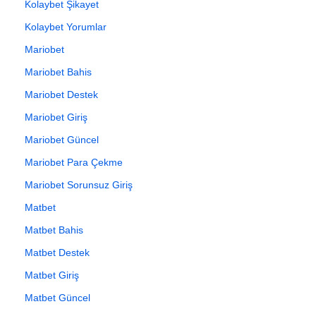
Kolaybet Şikayet
Kolaybet Yorumlar
Mariobet
Mariobet Bahis
Mariobet Destek
Mariobet Giriş
Mariobet Güncel
Mariobet Para Çekme
Mariobet Sorunsuz Giriş
Matbet
Matbet Bahis
Matbet Destek
Matbet Giriş
Matbet Güncel