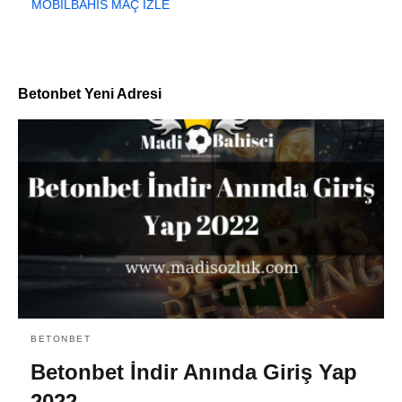
MOBILBAHIS MAÇ İZLE
Betonbet Yeni Adresi
BETONBET
Betonbet İndir Anında Giriş Yap
2022