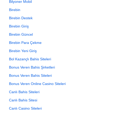
Bilyoner Mobil
Birebin
Birebin Destek
Birebin Giriş
Birebin Güncel
Birebin Para Çekme
Birebin Yeni Giriş
Bol Kazançlı Bahis Siteleri
Bonus Veren Bahis Şirketleri
Bonus Veren Bahis Siteleri
Bonus Veren Online Casino Siteleri
Canlı Bahis Siteleri
Canlı Bahis Sitesi
Canlı Casino Siteleri