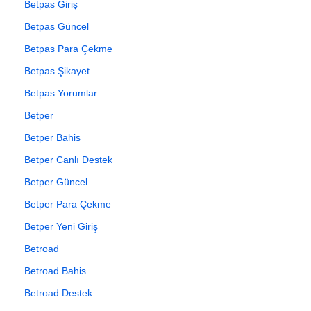
Betpas Giriş
Betpas Güncel
Betpas Para Çekme
Betpas Şikayet
Betpas Yorumlar
Betper
Betper Bahis
Betper Canlı Destek
Betper Güncel
Betper Para Çekme
Betper Yeni Giriş
Betroad
Betroad Bahis
Betroad Destek