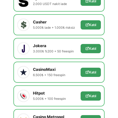
Katıl
2.000 USDT nakit iade
Casher
Katıl
5.000₺ iade + 1.000₺ risksiz
Jokera
Katıl
3.000₺ %200 + 50 freespin
CasinoMaxi
Katıl
6.500₺ + 150 freespin
Hitpot
Katıl
5.000₺ + 100 freespin
Casino Metropol