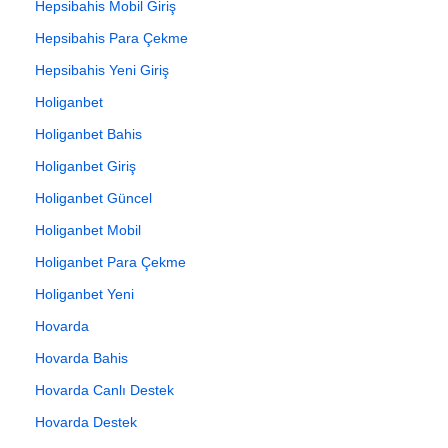
Hepsibahis Mobil Giriş
Hepsibahis Para Çekme
Hepsibahis Yeni Giriş
Holiganbet
Holiganbet Bahis
Holiganbet Giriş
Holiganbet Güncel
Holiganbet Mobil
Holiganbet Para Çekme
Holiganbet Yeni
Hovarda
Hovarda Bahis
Hovarda Canlı Destek
Hovarda Destek