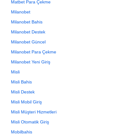
Matbet Para Çekme
Milanobet
Milanobet Bahis
Milanobet Destek
Milanobet Güncel
Milanobet Para Çekme
Milanobet Yeni Giriş
Misli
Misli Bahis
Misli Destek
Misli Mobil Giriş
Misli Müşteri Hizmetleri
Misli Otomatik Giriş
Mobilbahis