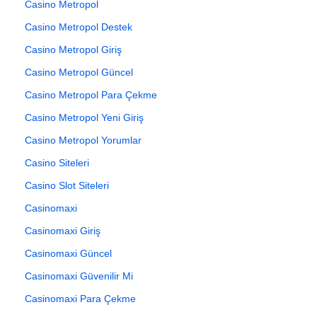
Casino Metropol
Casino Metropol Destek
Casino Metropol Giriş
Casino Metropol Güncel
Casino Metropol Para Çekme
Casino Metropol Yeni Giriş
Casino Metropol Yorumlar
Casino Siteleri
Casino Slot Siteleri
Casinomaxi
Casinomaxi Giriş
Casinomaxi Güncel
Casinomaxi Güvenilir Mi
Casinomaxi Para Çekme