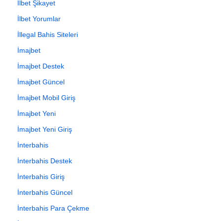
İlbet Şikayet
İlbet Yorumlar
İllegal Bahis Siteleri
İmajbet
İmajbet Destek
İmajbet Güncel
İmajbet Mobil Giriş
İmajbet Yeni
İmajbet Yeni Giriş
İnterbahis
İnterbahis Destek
İnterbahis Giriş
İnterbahis Güncel
İnterbahis Para Çekme