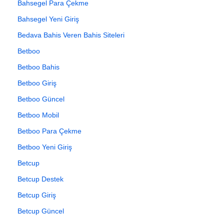
Bahsegel Para Çekme
Bahsegel Yeni Giriş
Bedava Bahis Veren Bahis Siteleri
Betboo
Betboo Bahis
Betboo Giriş
Betboo Güncel
Betboo Mobil
Betboo Para Çekme
Betboo Yeni Giriş
Betcup
Betcup Destek
Betcup Giriş
Betcup Güncel