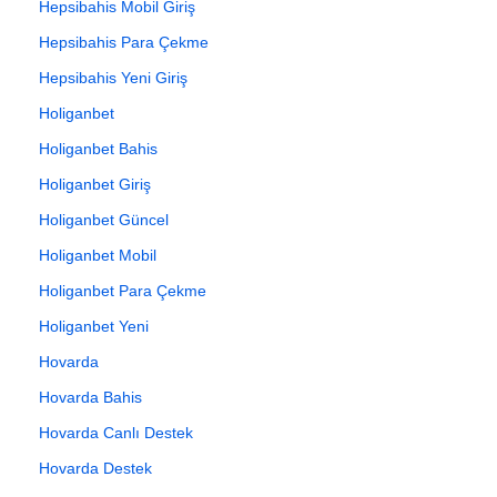
Hepsibahis Mobil Giriş
Hepsibahis Para Çekme
Hepsibahis Yeni Giriş
Holiganbet
Holiganbet Bahis
Holiganbet Giriş
Holiganbet Güncel
Holiganbet Mobil
Holiganbet Para Çekme
Holiganbet Yeni
Hovarda
Hovarda Bahis
Hovarda Canlı Destek
Hovarda Destek