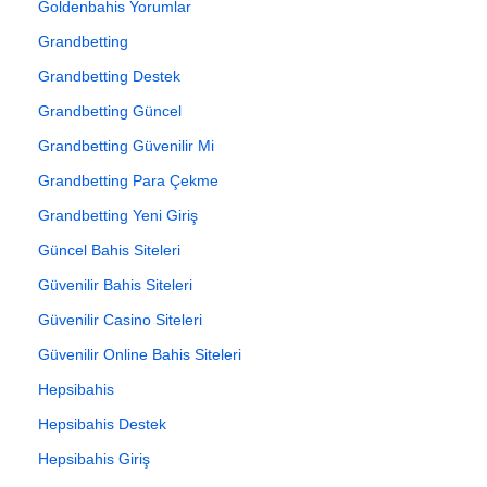
Goldenbahis Yorumlar
Grandbetting
Grandbetting Destek
Grandbetting Güncel
Grandbetting Güvenilir Mi
Grandbetting Para Çekme
Grandbetting Yeni Giriş
Güncel Bahis Siteleri
Güvenilir Bahis Siteleri
Güvenilir Casino Siteleri
Güvenilir Online Bahis Siteleri
Hepsibahis
Hepsibahis Destek
Hepsibahis Giriş