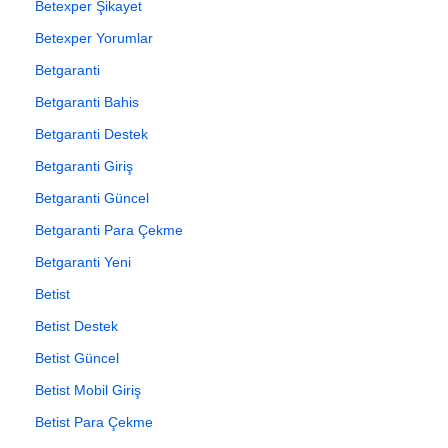
Betexper Şikayet
Betexper Yorumlar
Betgaranti
Betgaranti Bahis
Betgaranti Destek
Betgaranti Giriş
Betgaranti Güncel
Betgaranti Para Çekme
Betgaranti Yeni
Betist
Betist Destek
Betist Güncel
Betist Mobil Giriş
Betist Para Çekme