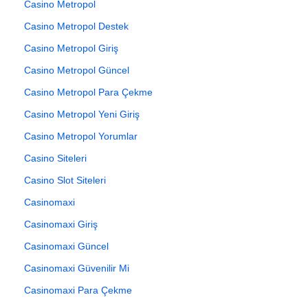
Casino Metropol
Casino Metropol Destek
Casino Metropol Giriş
Casino Metropol Güncel
Casino Metropol Para Çekme
Casino Metropol Yeni Giriş
Casino Metropol Yorumlar
Casino Siteleri
Casino Slot Siteleri
Casinomaxi
Casinomaxi Giriş
Casinomaxi Güncel
Casinomaxi Güvenilir Mi
Casinomaxi Para Çekme