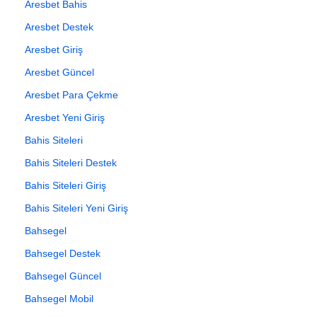
Aresbet Bahis
Aresbet Destek
Aresbet Giriş
Aresbet Güncel
Aresbet Para Çekme
Aresbet Yeni Giriş
Bahis Siteleri
Bahis Siteleri Destek
Bahis Siteleri Giriş
Bahis Siteleri Yeni Giriş
Bahsegel
Bahsegel Destek
Bahsegel Güncel
Bahsegel Mobil