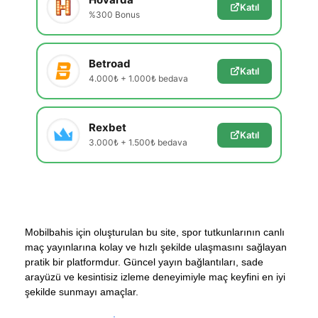
Katıl
%300 Bonus
Betroad
Katıl
4.000₺ + 1.000₺ bedava
Rexbet
Katıl
3.000₺ + 1.500₺ bedava
Mobilbahis için oluşturulan bu site, spor tutkunlarının canlı
maç yayınlarına kolay ve hızlı şekilde ulaşmasını sağlayan
pratik bir platformdur. Güncel yayın bağlantıları, sade
arayüzü ve kesintisiz izleme deneyimiyle maç keyfini en iyi
şekilde sunmayı amaçlar.