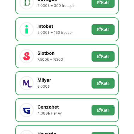
Katıl
5.000₺ + 300 freespin
Intobet
Katıl
5.000₺ + 150 freespin
Slotbon
Katıl
7.500₺ + %200
Milyar
Katıl
8.000₺
Genzobet
Katıl
4.000₺ Her Ay
Hovarda