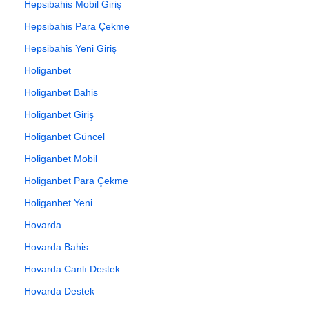
Hepsibahis Mobil Giriş
Hepsibahis Para Çekme
Hepsibahis Yeni Giriş
Holiganbet
Holiganbet Bahis
Holiganbet Giriş
Holiganbet Güncel
Holiganbet Mobil
Holiganbet Para Çekme
Holiganbet Yeni
Hovarda
Hovarda Bahis
Hovarda Canlı Destek
Hovarda Destek