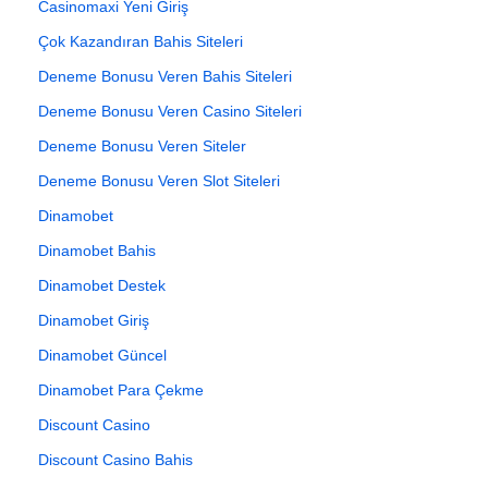
Casinomaxi Yeni Giriş
Çok Kazandıran Bahis Siteleri
Deneme Bonusu Veren Bahis Siteleri
Deneme Bonusu Veren Casino Siteleri
Deneme Bonusu Veren Siteler
Deneme Bonusu Veren Slot Siteleri
Dinamobet
Dinamobet Bahis
Dinamobet Destek
Dinamobet Giriş
Dinamobet Güncel
Dinamobet Para Çekme
Discount Casino
Discount Casino Bahis