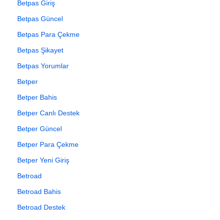
Betpas Giriş
Betpas Güncel
Betpas Para Çekme
Betpas Şikayet
Betpas Yorumlar
Betper
Betper Bahis
Betper Canlı Destek
Betper Güncel
Betper Para Çekme
Betper Yeni Giriş
Betroad
Betroad Bahis
Betroad Destek