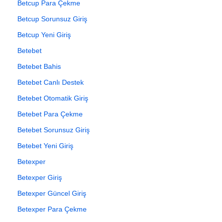
Betcup Para Çekme
Betcup Sorunsuz Giriş
Betcup Yeni Giriş
Betebet
Betebet Bahis
Betebet Canlı Destek
Betebet Otomatik Giriş
Betebet Para Çekme
Betebet Sorunsuz Giriş
Betebet Yeni Giriş
Betexper
Betexper Giriş
Betexper Güncel Giriş
Betexper Para Çekme