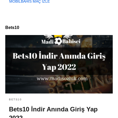
MOBILBAHIS MAÇ İZLE
Bets10
BETS10
Bets10 İndir Anında Giriş Yap
2022