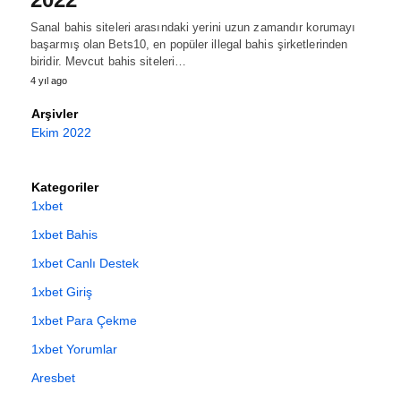
Sanal bahis siteleri arasındaki yerini uzun zamandır korumayı
başarmış olan Bets10, en popüler illegal bahis şirketlerinden
biridir. Mevcut bahis siteleri…
4 yıl ago
Arşivler
Ekim 2022
Kategoriler
1xbet
1xbet Bahis
1xbet Canlı Destek
1xbet Giriş
1xbet Para Çekme
1xbet Yorumlar
Aresbet