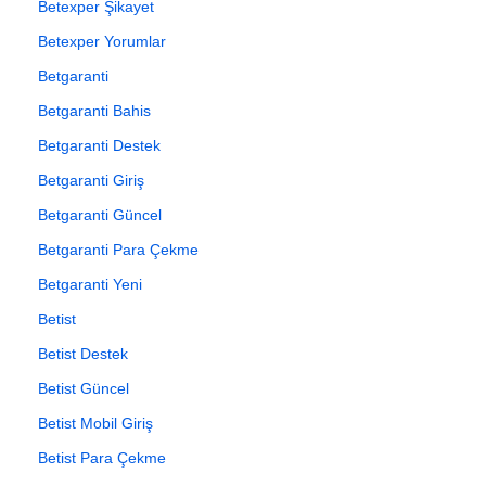
Betexper Şikayet
Betexper Yorumlar
Betgaranti
Betgaranti Bahis
Betgaranti Destek
Betgaranti Giriş
Betgaranti Güncel
Betgaranti Para Çekme
Betgaranti Yeni
Betist
Betist Destek
Betist Güncel
Betist Mobil Giriş
Betist Para Çekme