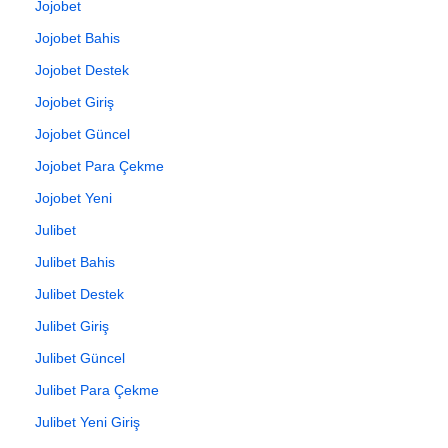
Jojobet
Jojobet Bahis
Jojobet Destek
Jojobet Giriş
Jojobet Güncel
Jojobet Para Çekme
Jojobet Yeni
Julibet
Julibet Bahis
Julibet Destek
Julibet Giriş
Julibet Güncel
Julibet Para Çekme
Julibet Yeni Giriş