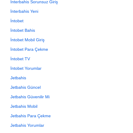
İnterbahis Sorunsuz Giriş
İnterbahis Yeni
İntobet
İntobet Bahis
İntobet Mobil Giriş
İntobet Para Çekme
İntobet TV
İntobet Yorumlar
Jetbahis
Jetbahis Güncel
Jetbahis Güvenilir Mi
Jetbahis Mobil
Jetbahis Para Çekme
Jetbahis Yorumlar