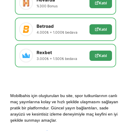
Katıl
%300 Bonus
Betroad
Katıl
4.000₺ + 1.000₺ bedava
Rexbet
Katıl
3.000₺ + 1.500₺ bedava
Mobilbahis için oluşturulan bu site, spor tutkunlarının canlı
maç yayınlarına kolay ve hızlı şekilde ulaşmasını sağlayan
pratik bir platformdur. Güncel yayın bağlantıları, sade
arayüzü ve kesintisiz izleme deneyimiyle maç keyfini en iyi
şekilde sunmayı amaçlar.