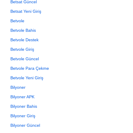
Betsat Güncel
Betsat Yeni Giriş
Betvole
Betvole Bahis
Betvole Destek
Betvole Giriş
Betvole Güncel
Betvole Para Çekme
Betvole Yeni Giriş
Bilyoner
Bilyoner APK
Bilyoner Bahis
Bilyoner Giriş
Bilyoner Güncel