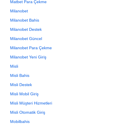
Matbet Para Çekme
Milanobet
Milanobet Bahis
Milanobet Destek
Milanobet Güncel
Milanobet Para Çekme
Milanobet Yeni Giriş
Misli
Misli Bahis
Misli Destek
Misli Mobil Giriş
Misli Müşteri Hizmetleri
Misli Otomatik Giriş
Mobilbahis