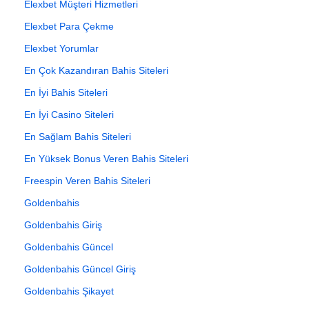
Elexbet Müşteri Hizmetleri
Elexbet Para Çekme
Elexbet Yorumlar
En Çok Kazandıran Bahis Siteleri
En İyi Bahis Siteleri
En İyi Casino Siteleri
En Sağlam Bahis Siteleri
En Yüksek Bonus Veren Bahis Siteleri
Freespin Veren Bahis Siteleri
Goldenbahis
Goldenbahis Giriş
Goldenbahis Güncel
Goldenbahis Güncel Giriş
Goldenbahis Şikayet