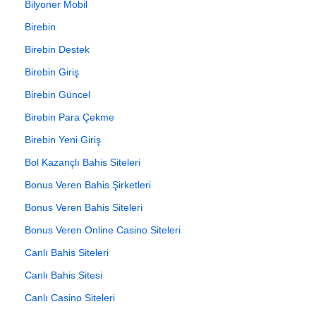
Bilyoner Mobil
Birebin
Birebin Destek
Birebin Giriş
Birebin Güncel
Birebin Para Çekme
Birebin Yeni Giriş
Bol Kazançlı Bahis Siteleri
Bonus Veren Bahis Şirketleri
Bonus Veren Bahis Siteleri
Bonus Veren Online Casino Siteleri
Canlı Bahis Siteleri
Canlı Bahis Sitesi
Canlı Casino Siteleri