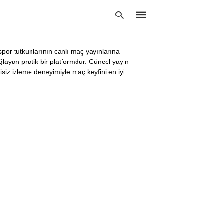
 spor tutkunlarının canlı maç yayınlarına
ğlayan pratik bir platformdur. Güncel yayın
isiz izleme deneyimiyle maç keyfini en iyi
Type
your
search
query
and
hit
enter: