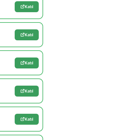
Katıl
Katıl
Katıl
Katıl
Katıl