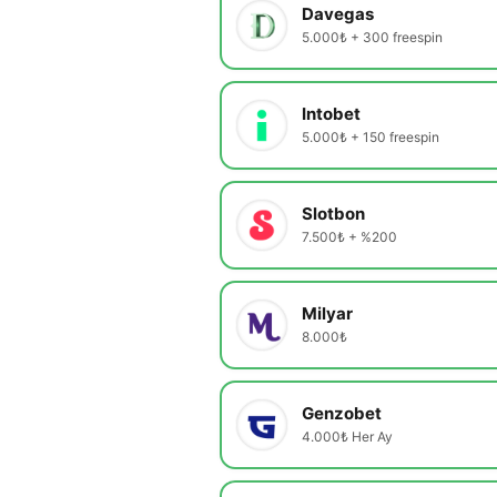
Davegas
5.000₺ + 300 freespin
Intobet
5.000₺ + 150 freespin
Slotbon
7.500₺ + %200
Milyar
8.000₺
Genzobet
4.000₺ Her Ay