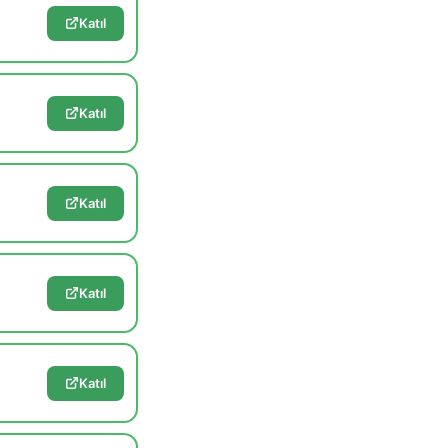
Katıl
Katıl
Katıl
Katıl
Katıl