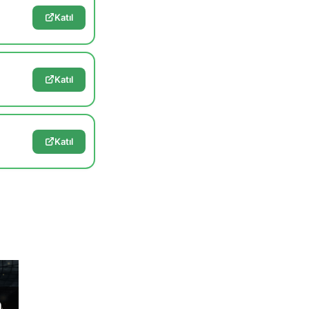
Katıl
Katıl
Katıl