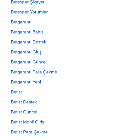
Betexper Şikayet
Betexper Yorumlar
Betgaranti
Betgaranti Bahis
Betgaranti Destek
Betgaranti Giriş
Betgaranti Güncel
Betgaranti Para Çekme
Betgaranti Yeni
Betist
Betist Destek
Betist Güncel
Betist Mobil Giriş
Betist Para Çekme