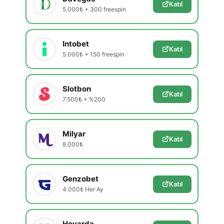
Katıl
5.000₺ + 300 freespin
Intobet
Katıl
5.000₺ + 150 freespin
Slotbon
Katıl
7.500₺ + %200
Milyar
Katıl
8.000₺
Genzobet
Katıl
4.000₺ Her Ay
Hovarda