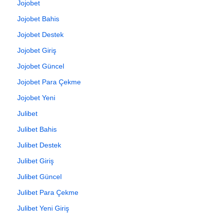
Jojobet
Jojobet Bahis
Jojobet Destek
Jojobet Giriş
Jojobet Güncel
Jojobet Para Çekme
Jojobet Yeni
Julibet
Julibet Bahis
Julibet Destek
Julibet Giriş
Julibet Güncel
Julibet Para Çekme
Julibet Yeni Giriş