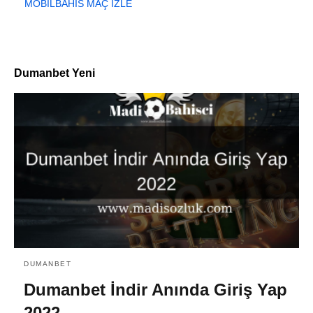
MOBILBAHIS MAÇ İZLE
Dumanbet Yeni
DUMANBET
Dumanbet İndir Anında Giriş Yap
2022