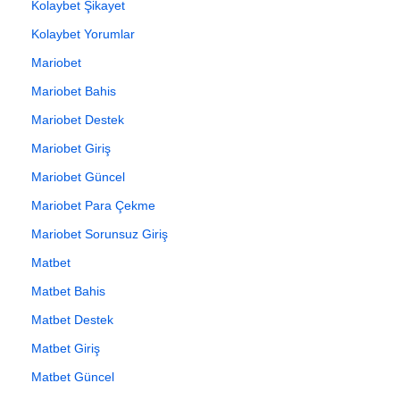
Kolaybet Şikayet
Kolaybet Yorumlar
Mariobet
Mariobet Bahis
Mariobet Destek
Mariobet Giriş
Mariobet Güncel
Mariobet Para Çekme
Mariobet Sorunsuz Giriş
Matbet
Matbet Bahis
Matbet Destek
Matbet Giriş
Matbet Güncel