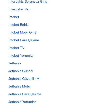
İnterbahis Sorunsuz Giriş
İnterbahis Yeni
İntobet
İntobet Bahis
İntobet Mobil Giriş
İntobet Para Çekme
İntobet TV
İntobet Yorumlar
Jetbahis
Jetbahis Güncel
Jetbahis Güvenilir Mi
Jetbahis Mobil
Jetbahis Para Çekme
Jetbahis Yorumlar