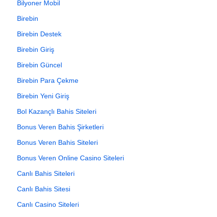
Bilyoner Mobil
Birebin
Birebin Destek
Birebin Giriş
Birebin Güncel
Birebin Para Çekme
Birebin Yeni Giriş
Bol Kazançlı Bahis Siteleri
Bonus Veren Bahis Şirketleri
Bonus Veren Bahis Siteleri
Bonus Veren Online Casino Siteleri
Canlı Bahis Siteleri
Canlı Bahis Sitesi
Canlı Casino Siteleri