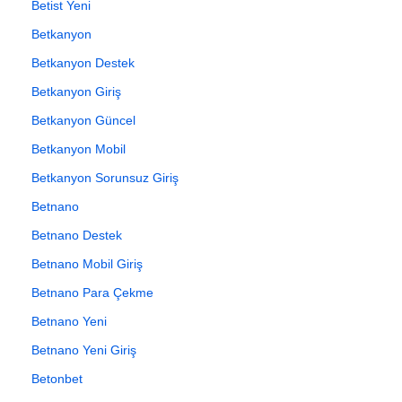
Betist Yeni
Betkanyon
Betkanyon Destek
Betkanyon Giriş
Betkanyon Güncel
Betkanyon Mobil
Betkanyon Sorunsuz Giriş
Betnano
Betnano Destek
Betnano Mobil Giriş
Betnano Para Çekme
Betnano Yeni
Betnano Yeni Giriş
Betonbet