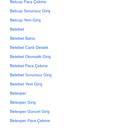
Betcup Para Çekme
Betcup Sorunsuz Giriş
Betcup Yeni Giriş
Betebet
Betebet Bahis
Betebet Canlı Destek
Betebet Otomatik Giriş
Betebet Para Çekme
Betebet Sorunsuz Giriş
Betebet Yeni Giriş
Betexper
Betexper Giriş
Betexper Güncel Giriş
Betexper Para Çekme