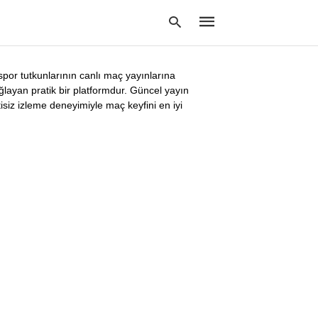
 spor tutkunlarının canlı maç yayınlarına
ğlayan pratik bir platformdur. Güncel yayın
isiz izleme deneyimiyle maç keyfini en iyi
Type
your
search
query
and
hit
enter: