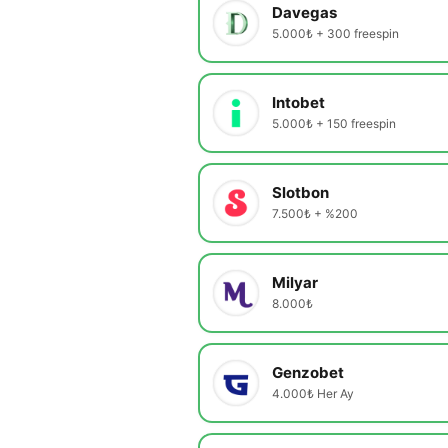
Davegas
5.000₺ + 300 freespin
Intobet
5.000₺ + 150 freespin
Slotbon
7.500₺ + %200
Milyar
8.000₺
Genzobet
4.000₺ Her Ay