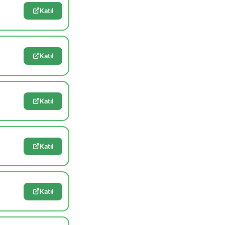
Katıl
Katıl
Katıl
Katıl
Katıl