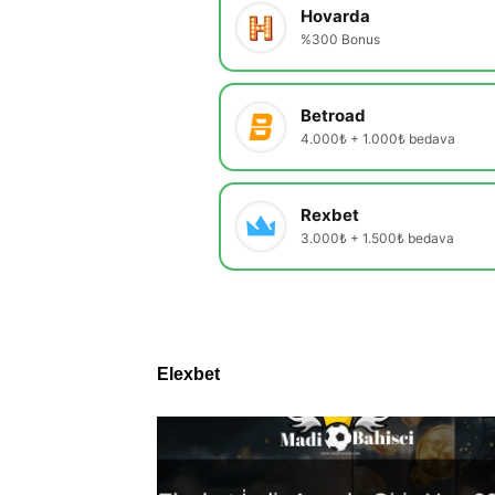
Hovarda
%300 Bonus
Betroad
4.000₺ + 1.000₺ bedava
Rexbet
3.000₺ + 1.500₺ bedava
Elexbet