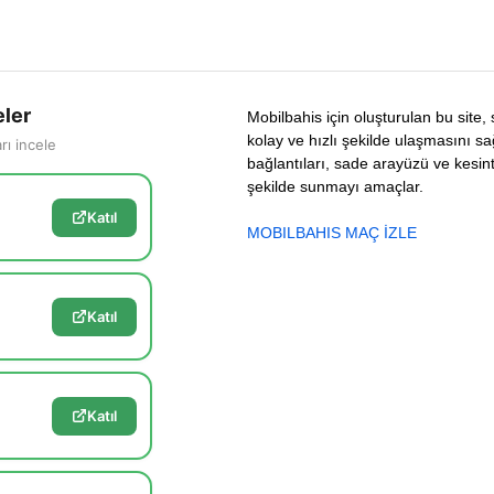
eler
Mobilbahis için oluşturulan bu site,
kolay ve hızlı şekilde ulaşmasını sa
ı incele
bağlantıları, sade arayüzü ve kesint
şekilde sunmayı amaçlar.
Katıl
MOBILBAHIS MAÇ İZLE
Katıl
Katıl