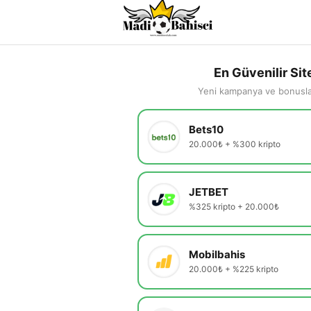
En Güvenilir Sit
Yeni kampanya ve bonuslar
Bets10
20.000₺ + %300 kripto
JETBET
%325 kripto + 20.000₺
Mobilbahis
20.000₺ + %225 kripto