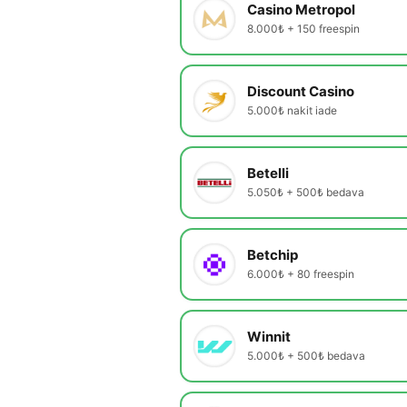
Casino Metropol
8.000₺ + 150 freespin
Discount Casino
5.000₺ nakit iade
Betelli
5.050₺ + 500₺ bedava
Betchip
6.000₺ + 80 freespin
Winnit
5.000₺ + 500₺ bedava