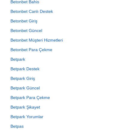
Betonbet Bahis
Betonbet Canlı Destek
Betonbet Giriş
Betonbet Güncel
Betonbet Müşteri Hizmetleri
Betonbet Para Çekme
Betpark
Betpark Destek
Betpark Giriş
Betpark Güncel
Betpark Para Çekme
Betpark Şikayet
Betpark Yorumlar
Betpas