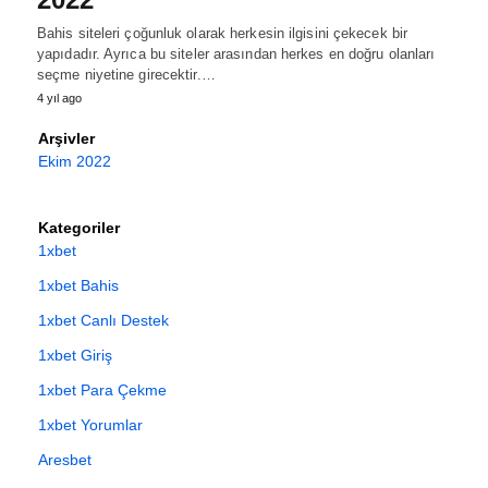
Bahis siteleri çoğunluk olarak herkesin ilgisini çekecek bir
yapıdadır. Ayrıca bu siteler arasından herkes en doğru olanları
seçme niyetine girecektir.…
4 yıl ago
Arşivler
Ekim 2022
Kategoriler
1xbet
1xbet Bahis
1xbet Canlı Destek
1xbet Giriş
1xbet Para Çekme
1xbet Yorumlar
Aresbet