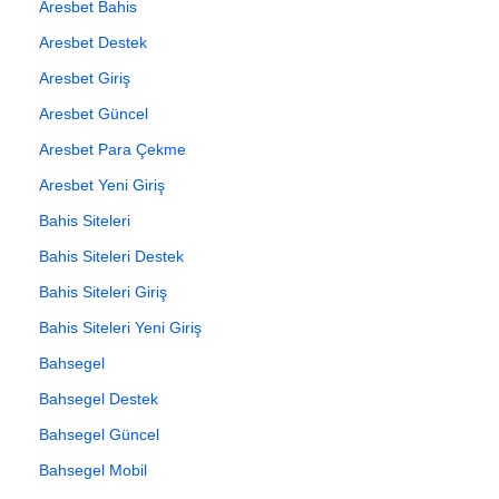
Aresbet Bahis
Aresbet Destek
Aresbet Giriş
Aresbet Güncel
Aresbet Para Çekme
Aresbet Yeni Giriş
Bahis Siteleri
Bahis Siteleri Destek
Bahis Siteleri Giriş
Bahis Siteleri Yeni Giriş
Bahsegel
Bahsegel Destek
Bahsegel Güncel
Bahsegel Mobil