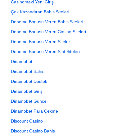
Casinomaxi Yeni Giriş
Çok Kazandıran Bahis Siteleri
Deneme Bonusu Veren Bahis Siteleri
Deneme Bonusu Veren Casino Siteleri
Deneme Bonusu Veren Siteler
Deneme Bonusu Veren Slot Siteleri
Dinamobet
Dinamobet Bahis
Dinamobet Destek
Dinamobet Giriş
Dinamobet Güncel
Dinamobet Para Çekme
Discount Casino
Discount Casino Bahis