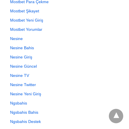
Mostbet Para Çekme
Mostbet Şikayet
Mostbet Yeni Giriş
Mostbet Yorumlar
Nesine
Nesine Bahis
Nesine Giriş
Nesine Güncel
Nesine TV
Nesine Twitter
Nesine Yeni Giriş
Ngsbahis
Ngsbahis Bahis
Ngsbahis Destek