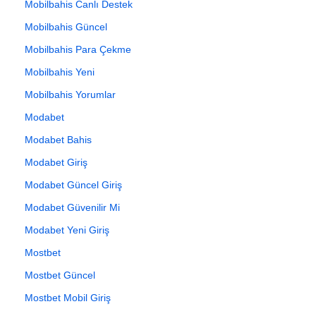
Mobilbahis Canlı Destek
Mobilbahis Güncel
Mobilbahis Para Çekme
Mobilbahis Yeni
Mobilbahis Yorumlar
Modabet
Modabet Bahis
Modabet Giriş
Modabet Güncel Giriş
Modabet Güvenilir Mi
Modabet Yeni Giriş
Mostbet
Mostbet Güncel
Mostbet Mobil Giriş