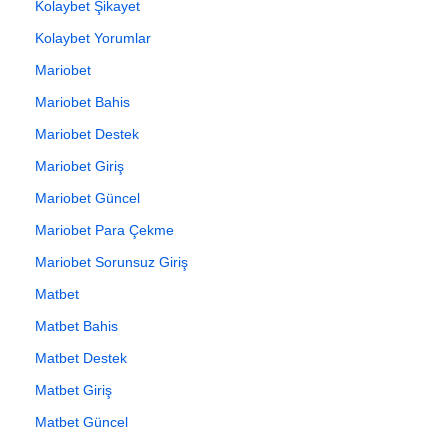
Kolaybet Şikayet
Kolaybet Yorumlar
Mariobet
Mariobet Bahis
Mariobet Destek
Mariobet Giriş
Mariobet Güncel
Mariobet Para Çekme
Mariobet Sorunsuz Giriş
Matbet
Matbet Bahis
Matbet Destek
Matbet Giriş
Matbet Güncel