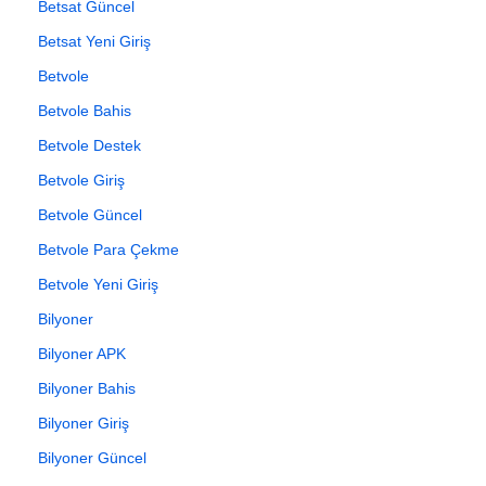
Betsat Güncel
Betsat Yeni Giriş
Betvole
Betvole Bahis
Betvole Destek
Betvole Giriş
Betvole Güncel
Betvole Para Çekme
Betvole Yeni Giriş
Bilyoner
Bilyoner APK
Bilyoner Bahis
Bilyoner Giriş
Bilyoner Güncel