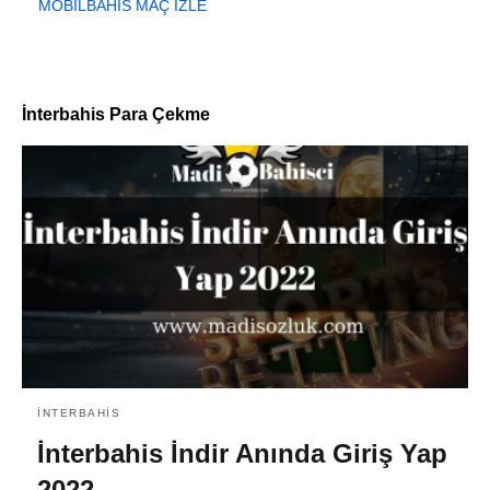
MOBILBAHIS MAÇ İZLE
İnterbahis Para Çekme
İNTERBAHIS
İnterbahis İndir Anında Giriş Yap
2022