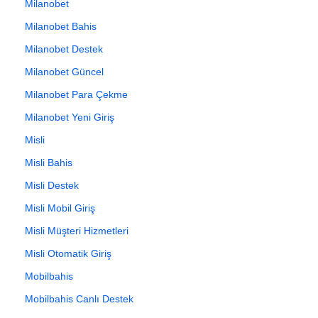
Milanobet
Milanobet Bahis
Milanobet Destek
Milanobet Güncel
Milanobet Para Çekme
Milanobet Yeni Giriş
Misli
Misli Bahis
Misli Destek
Misli Mobil Giriş
Misli Müşteri Hizmetleri
Misli Otomatik Giriş
Mobilbahis
Mobilbahis Canlı Destek