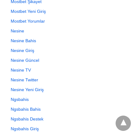
Mostbet Şikayet
Mostbet Yeni Giriş
Mostbet Yorumlar
Nesine
Nesine Bahis
Nesine Giriş
Nesine Güncel
Nesine TV
Nesine Twitter
Nesine Yeni Giriş
Ngsbahis
Ngsbahis Bahis
Ngsbahis Destek
Ngsbahis Giriş