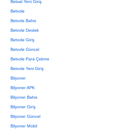
Betsat Yeni Giriş
Betvole
Betvole Bahis
Betvole Destek
Betvole Giriş
Betvole Güncel
Betvole Para Çekme
Betvole Yeni Giriş
Bilyoner
Bilyoner APK
Bilyoner Bahis
Bilyoner Giriş
Bilyoner Güncel
Bilyoner Mobil