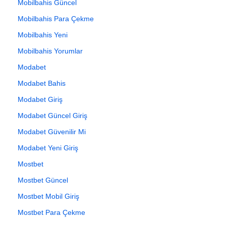
Mobilbahis Güncel
Mobilbahis Para Çekme
Mobilbahis Yeni
Mobilbahis Yorumlar
Modabet
Modabet Bahis
Modabet Giriş
Modabet Güncel Giriş
Modabet Güvenilir Mi
Modabet Yeni Giriş
Mostbet
Mostbet Güncel
Mostbet Mobil Giriş
Mostbet Para Çekme