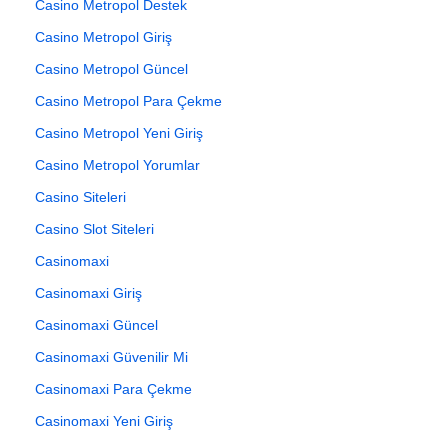
Casino Metropol Destek
Casino Metropol Giriş
Casino Metropol Güncel
Casino Metropol Para Çekme
Casino Metropol Yeni Giriş
Casino Metropol Yorumlar
Casino Siteleri
Casino Slot Siteleri
Casinomaxi
Casinomaxi Giriş
Casinomaxi Güncel
Casinomaxi Güvenilir Mi
Casinomaxi Para Çekme
Casinomaxi Yeni Giriş