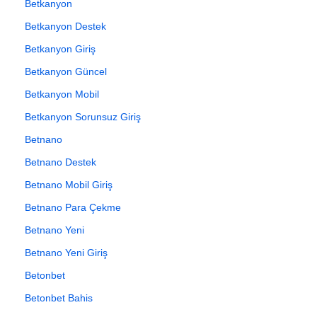
Betkanyon
Betkanyon Destek
Betkanyon Giriş
Betkanyon Güncel
Betkanyon Mobil
Betkanyon Sorunsuz Giriş
Betnano
Betnano Destek
Betnano Mobil Giriş
Betnano Para Çekme
Betnano Yeni
Betnano Yeni Giriş
Betonbet
Betonbet Bahis