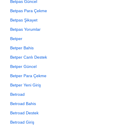
Betpas Güncel
Betpas Para Çekme
Betpas Şikayet
Betpas Yorumlar
Betper
Betper Bahis
Betper Canlı Destek
Betper Güncel
Betper Para Çekme
Betper Yeni Giriş
Betroad
Betroad Bahis
Betroad Destek
Betroad Giriş