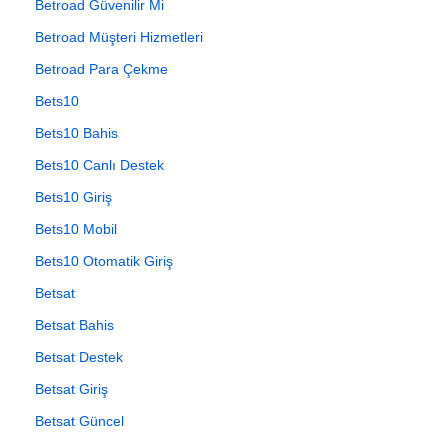
Betroad Güvenilir Mi
Betroad Müşteri Hizmetleri
Betroad Para Çekme
Bets10
Bets10 Bahis
Bets10 Canlı Destek
Bets10 Giriş
Bets10 Mobil
Bets10 Otomatik Giriş
Betsat
Betsat Bahis
Betsat Destek
Betsat Giriş
Betsat Güncel