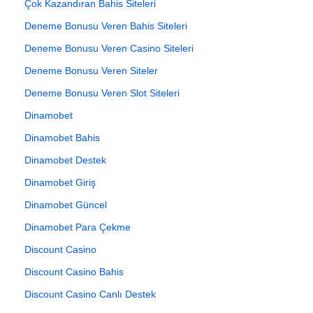
Çok Kazandıran Bahis Siteleri
Deneme Bonusu Veren Bahis Siteleri
Deneme Bonusu Veren Casino Siteleri
Deneme Bonusu Veren Siteler
Deneme Bonusu Veren Slot Siteleri
Dinamobet
Dinamobet Bahis
Dinamobet Destek
Dinamobet Giriş
Dinamobet Güncel
Dinamobet Para Çekme
Discount Casino
Discount Casino Bahis
Discount Casino Canlı Destek