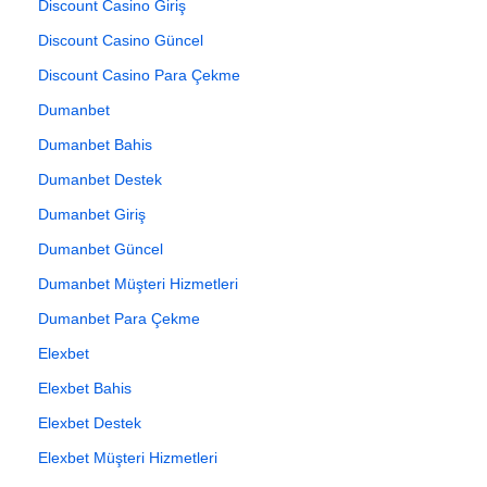
Discount Casino Giriş
Discount Casino Güncel
Discount Casino Para Çekme
Dumanbet
Dumanbet Bahis
Dumanbet Destek
Dumanbet Giriş
Dumanbet Güncel
Dumanbet Müşteri Hizmetleri
Dumanbet Para Çekme
Elexbet
Elexbet Bahis
Elexbet Destek
Elexbet Müşteri Hizmetleri