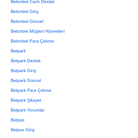
Betonbet Canlı Destek
Betonbet Giriş
Betonbet Güncel
Betonbet Müşteri Hizmetleri
Betonbet Para Çekme
Betpark
Betpark Destek
Betpark Giriş
Betpark Güncel
Betpark Para Çekme
Betpark Şikayet
Betpark Yorumlar
Betpas
Betpas Giriş