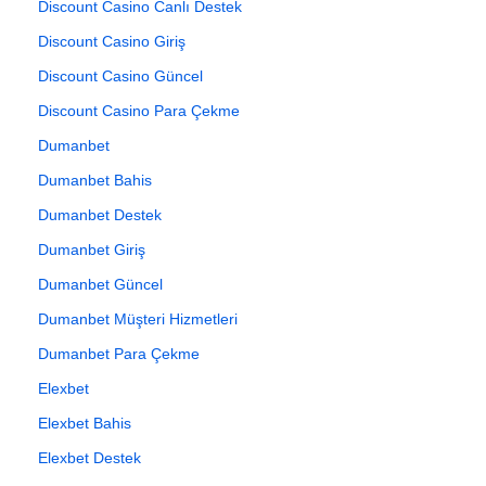
Discount Casino Canlı Destek
Discount Casino Giriş
Discount Casino Güncel
Discount Casino Para Çekme
Dumanbet
Dumanbet Bahis
Dumanbet Destek
Dumanbet Giriş
Dumanbet Güncel
Dumanbet Müşteri Hizmetleri
Dumanbet Para Çekme
Elexbet
Elexbet Bahis
Elexbet Destek