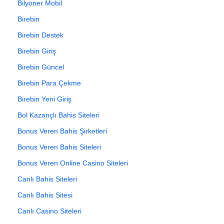
Bilyoner Mobil
Birebin
Birebin Destek
Birebin Giriş
Birebin Güncel
Birebin Para Çekme
Birebin Yeni Giriş
Bol Kazançlı Bahis Siteleri
Bonus Veren Bahis Şirketleri
Bonus Veren Bahis Siteleri
Bonus Veren Online Casino Siteleri
Canlı Bahis Siteleri
Canlı Bahis Sitesi
Canlı Casino Siteleri