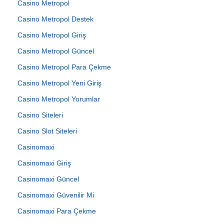
Casino Metropol
Casino Metropol Destek
Casino Metropol Giriş
Casino Metropol Güncel
Casino Metropol Para Çekme
Casino Metropol Yeni Giriş
Casino Metropol Yorumlar
Casino Siteleri
Casino Slot Siteleri
Casinomaxi
Casinomaxi Giriş
Casinomaxi Güncel
Casinomaxi Güvenilir Mi
Casinomaxi Para Çekme