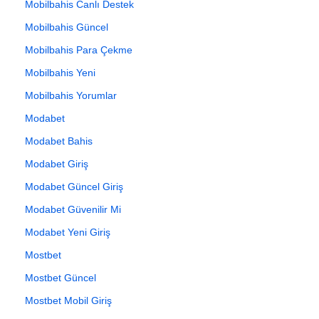
Mobilbahis Canlı Destek
Mobilbahis Güncel
Mobilbahis Para Çekme
Mobilbahis Yeni
Mobilbahis Yorumlar
Modabet
Modabet Bahis
Modabet Giriş
Modabet Güncel Giriş
Modabet Güvenilir Mi
Modabet Yeni Giriş
Mostbet
Mostbet Güncel
Mostbet Mobil Giriş