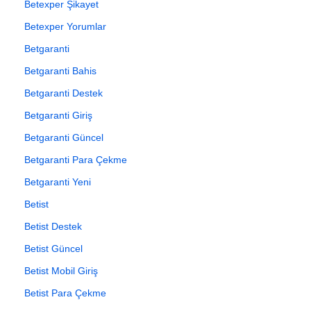
Betexper Şikayet
Betexper Yorumlar
Betgaranti
Betgaranti Bahis
Betgaranti Destek
Betgaranti Giriş
Betgaranti Güncel
Betgaranti Para Çekme
Betgaranti Yeni
Betist
Betist Destek
Betist Güncel
Betist Mobil Giriş
Betist Para Çekme