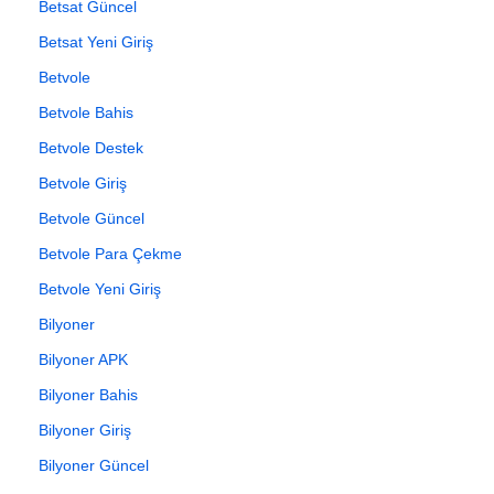
Betsat Güncel
Betsat Yeni Giriş
Betvole
Betvole Bahis
Betvole Destek
Betvole Giriş
Betvole Güncel
Betvole Para Çekme
Betvole Yeni Giriş
Bilyoner
Bilyoner APK
Bilyoner Bahis
Bilyoner Giriş
Bilyoner Güncel