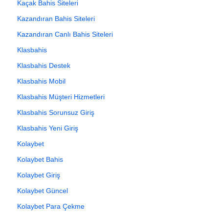
Kaçak Bahis Siteleri
Kazandıran Bahis Siteleri
Kazandıran Canlı Bahis Siteleri
Klasbahis
Klasbahis Destek
Klasbahis Mobil
Klasbahis Müşteri Hizmetleri
Klasbahis Sorunsuz Giriş
Klasbahis Yeni Giriş
Kolaybet
Kolaybet Bahis
Kolaybet Giriş
Kolaybet Güncel
Kolaybet Para Çekme