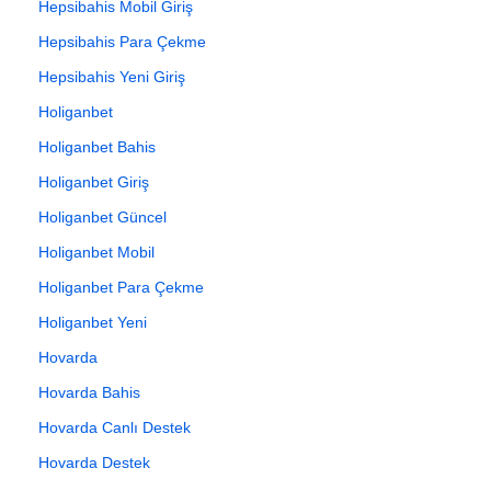
Hepsibahis Mobil Giriş
Hepsibahis Para Çekme
Hepsibahis Yeni Giriş
Holiganbet
Holiganbet Bahis
Holiganbet Giriş
Holiganbet Güncel
Holiganbet Mobil
Holiganbet Para Çekme
Holiganbet Yeni
Hovarda
Hovarda Bahis
Hovarda Canlı Destek
Hovarda Destek