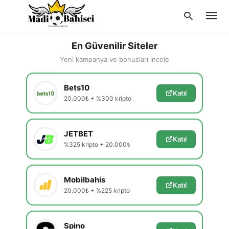
En Güvenilir Siteler
Yeni kampanya ve bonusları incele
Type
Bets10
your
Katıl
searc
20.000₺ + %300 kripto
query
and
hit
enter:
JETBET
Katıl
%325 kripto + 20.000₺
Mobilbahis
Katıl
20.000₺ + %225 kripto
Spino