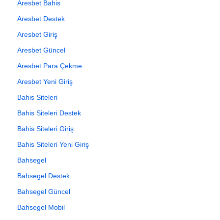
Aresbet Bahis
Aresbet Destek
Aresbet Giriş
Aresbet Güncel
Aresbet Para Çekme
Aresbet Yeni Giriş
Bahis Siteleri
Bahis Siteleri Destek
Bahis Siteleri Giriş
Bahis Siteleri Yeni Giriş
Bahsegel
Bahsegel Destek
Bahsegel Güncel
Bahsegel Mobil