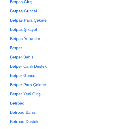
Betpas Giriş
Betpas Güncel
Betpas Para Çekme
Betpas Şikayet
Betpas Yorumlar
Betper
Betper Bahis
Betper Canlı Destek
Betper Güncel
Betper Para Çekme
Betper Yeni Giriş
Betroad
Betroad Bahis
Betroad Destek