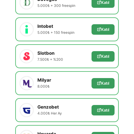
Katıl
5.000₺ + 300 freespin
Intobet
Katıl
5.000₺ + 150 freespin
Slotbon
Katıl
7.500₺ + %200
Milyar
Katıl
8.000₺
Genzobet
Katıl
4.000₺ Her Ay
Hovarda