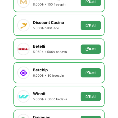
Katıl
8.000₺ + 150 freespin
Discount Casino
Katıl
5.000₺ nakit iade
Betelli
Katıl
5.050₺ + 500₺ bedava
Betchip
Katıl
6.000₺ + 80 freespin
Winnit
Katıl
5.000₺ + 500₺ bedava
Davegas