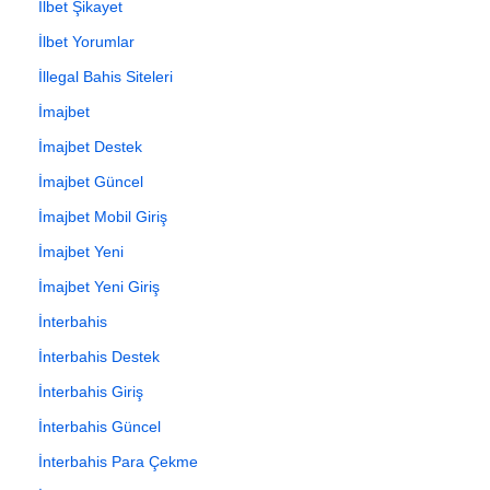
İlbet Şikayet
İlbet Yorumlar
İllegal Bahis Siteleri
İmajbet
İmajbet Destek
İmajbet Güncel
İmajbet Mobil Giriş
İmajbet Yeni
İmajbet Yeni Giriş
İnterbahis
İnterbahis Destek
İnterbahis Giriş
İnterbahis Güncel
İnterbahis Para Çekme