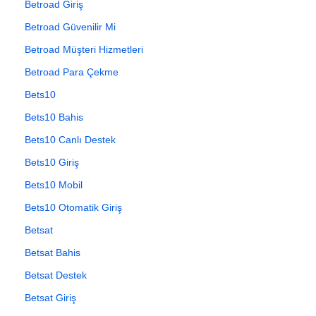
Betroad Giriş
Betroad Güvenilir Mi
Betroad Müşteri Hizmetleri
Betroad Para Çekme
Bets10
Bets10 Bahis
Bets10 Canlı Destek
Bets10 Giriş
Bets10 Mobil
Bets10 Otomatik Giriş
Betsat
Betsat Bahis
Betsat Destek
Betsat Giriş