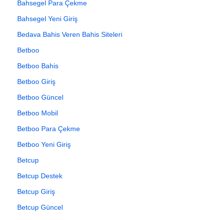
Bahsegel Para Çekme
Bahsegel Yeni Giriş
Bedava Bahis Veren Bahis Siteleri
Betboo
Betboo Bahis
Betboo Giriş
Betboo Güncel
Betboo Mobil
Betboo Para Çekme
Betboo Yeni Giriş
Betcup
Betcup Destek
Betcup Giriş
Betcup Güncel