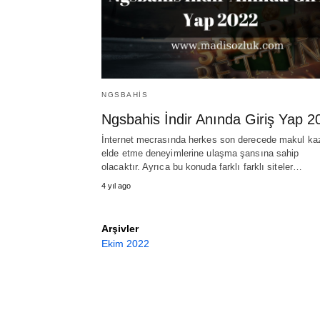
NGSBAHIS
Ngsbahis İndir Anında Giriş Yap 2
İnternet mecrasında herkes son derecede makul ka
elde etme deneyimlerine ulaşma şansına sahip
olacaktır. Ayrıca bu konuda farklı farklı siteler…
4 yıl ago
Arşivler
Ekim 2022