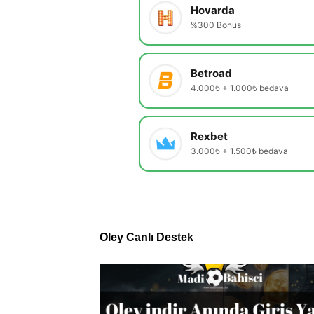
Hovarda
%300 Bonus
Betroad
4.000₺ + 1.000₺ bedava
Rexbet
3.000₺ + 1.500₺ bedava
Oley Canlı Destek