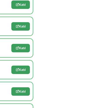
Katıl
Katıl
Katıl
Katıl
Katıl