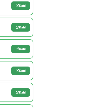
Katıl
Katıl
Katıl
Katıl
Katıl