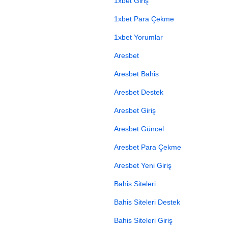
1xbet Giriş
1xbet Para Çekme
1xbet Yorumlar
Aresbet
Aresbet Bahis
Aresbet Destek
Aresbet Giriş
Aresbet Güncel
Aresbet Para Çekme
Aresbet Yeni Giriş
Bahis Siteleri
Bahis Siteleri Destek
Bahis Siteleri Giriş