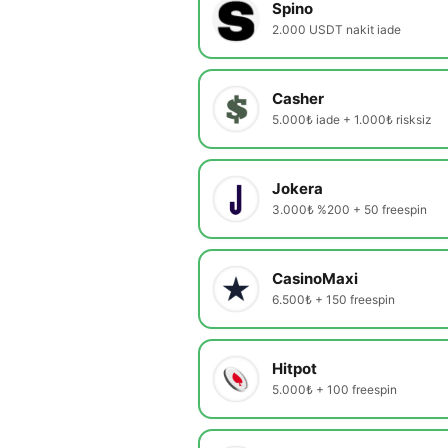
Spino
2.000 USDT nakit iade
Casher
5.000₺ iade + 1.000₺ risksiz
Jokera
3.000₺ %200 + 50 freespin
CasinoMaxi
6.500₺ + 150 freespin
Hitpot
5.000₺ + 100 freespin