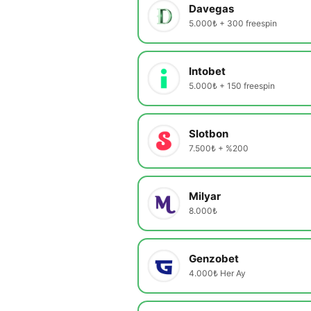
Davegas
5.000₺ + 300 freespin
Intobet
5.000₺ + 150 freespin
Slotbon
7.500₺ + %200
Milyar
8.000₺
Genzobet
4.000₺ Her Ay