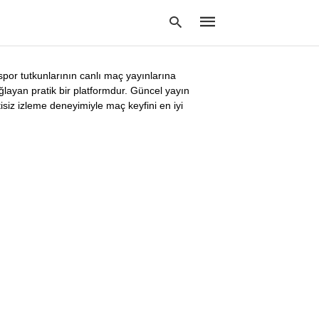
 spor tutkunlarının canlı maç yayınlarına
ğlayan pratik bir platformdur. Güncel yayın
isiz izleme deneyimiyle maç keyfini en iyi
Type
your
search
query
and
hit
enter: