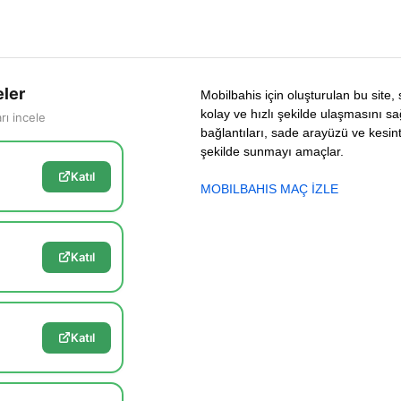
eler
Mobilbahis için oluşturulan bu site,
kolay ve hızlı şekilde ulaşmasını sa
ı incele
bağlantıları, sade arayüzü ve kesint
şekilde sunmayı amaçlar.
Katıl
MOBILBAHIS MAÇ İZLE
Katıl
Katıl