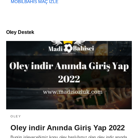
MOBILBAHIS MAÇ İZLE
Oley Destek
OLEY
Oley indir Anında Giriş Yap 2022
Bugün işleyeceğimiz konu oley başlığımız olan oley indir anında