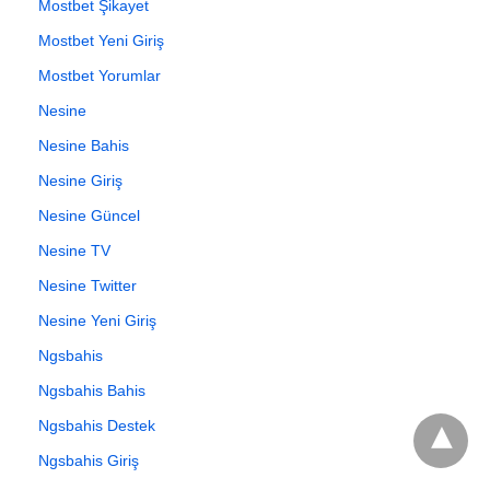
Mostbet Şikayet
Mostbet Yeni Giriş
Mostbet Yorumlar
Nesine
Nesine Bahis
Nesine Giriş
Nesine Güncel
Nesine TV
Nesine Twitter
Nesine Yeni Giriş
Ngsbahis
Ngsbahis Bahis
Ngsbahis Destek
Ngsbahis Giriş