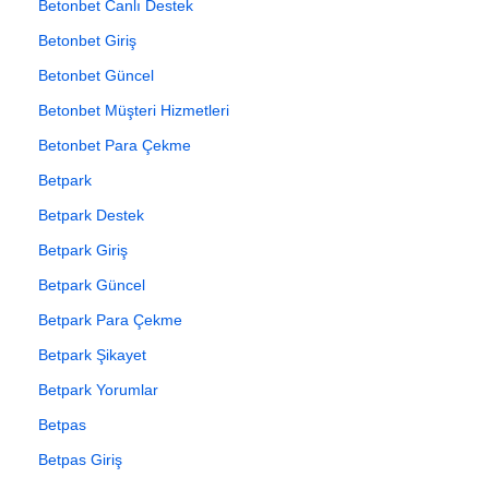
Betonbet Canlı Destek
Betonbet Giriş
Betonbet Güncel
Betonbet Müşteri Hizmetleri
Betonbet Para Çekme
Betpark
Betpark Destek
Betpark Giriş
Betpark Güncel
Betpark Para Çekme
Betpark Şikayet
Betpark Yorumlar
Betpas
Betpas Giriş