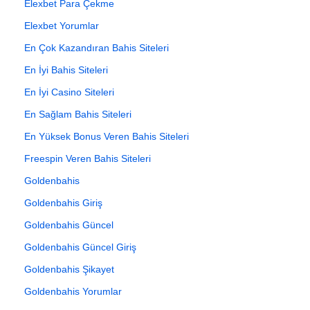
Elexbet Para Çekme
Elexbet Yorumlar
En Çok Kazandıran Bahis Siteleri
En İyi Bahis Siteleri
En İyi Casino Siteleri
En Sağlam Bahis Siteleri
En Yüksek Bonus Veren Bahis Siteleri
Freespin Veren Bahis Siteleri
Goldenbahis
Goldenbahis Giriş
Goldenbahis Güncel
Goldenbahis Güncel Giriş
Goldenbahis Şikayet
Goldenbahis Yorumlar