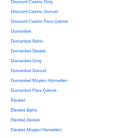
Discount Casino Giriş
Discount Casino Güncel
Discount Casino Para Çekme
Dumanbet
Dumanbet Bahis
Dumanbet Destek
Dumanbet Giriş
Dumanbet Güncel
Dumanbet Müşteri Hizmetleri
Dumanbet Para Çekme
Elexbet
Elexbet Bahis
Elexbet Destek
Elexbet Müşteri Hizmetleri