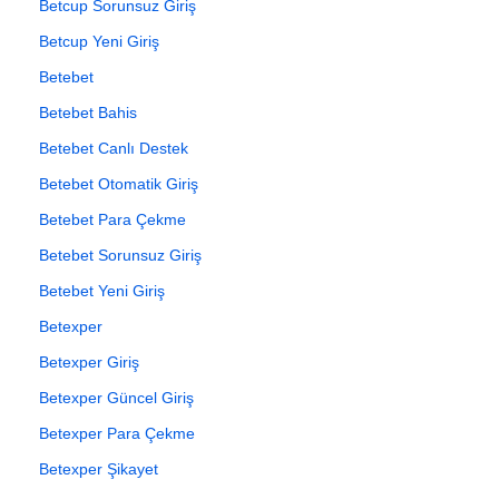
Betcup Sorunsuz Giriş
Betcup Yeni Giriş
Betebet
Betebet Bahis
Betebet Canlı Destek
Betebet Otomatik Giriş
Betebet Para Çekme
Betebet Sorunsuz Giriş
Betebet Yeni Giriş
Betexper
Betexper Giriş
Betexper Güncel Giriş
Betexper Para Çekme
Betexper Şikayet