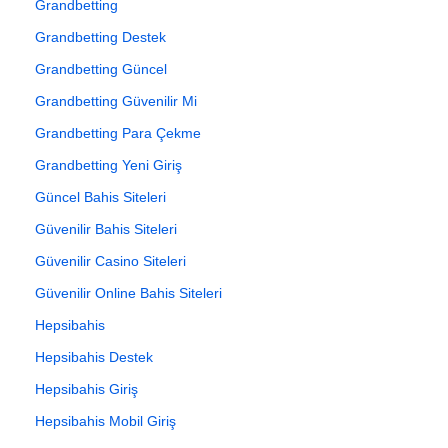
Grandbetting
Grandbetting Destek
Grandbetting Güncel
Grandbetting Güvenilir Mi
Grandbetting Para Çekme
Grandbetting Yeni Giriş
Güncel Bahis Siteleri
Güvenilir Bahis Siteleri
Güvenilir Casino Siteleri
Güvenilir Online Bahis Siteleri
Hepsibahis
Hepsibahis Destek
Hepsibahis Giriş
Hepsibahis Mobil Giriş