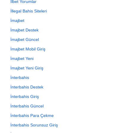
İlbet Yorumlar
İllegal Bahis Siteleri
İmajbet
İmajbet Destek
İmajbet Güncel
İmajbet Mobil Giriş
İmajbet Yeni
İmajbet Yeni Giriş
İnterbahis
İnterbahis Destek
İnterbahis Giriş
İnterbahis Güncel
İnterbahis Para Çekme
İnterbahis Sorunsuz Giriş