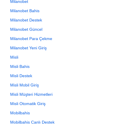
Milanobet
Milanobet Bahis
Milanobet Destek
Milanobet Güncel
Milanobet Para Çekme
Milanobet Yeni Giriş
Misli
Misli Bahis
Misli Destek
Misli Mobil Giriş
Misli Müşteri Hizmetleri
Misli Otomatik Giriş
Mobilbahis
Mobilbahis Canlı Destek