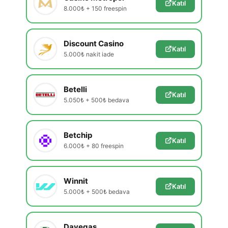
Katıl
8.000₺ + 150 freespin
Discount Casino
Katıl
5.000₺ nakit iade
Betelli
Katıl
5.050₺ + 500₺ bedava
Betchip
Katıl
6.000₺ + 80 freespin
Winnit
Katıl
5.000₺ + 500₺ bedava
Davegas