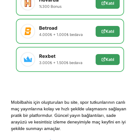
Katıl
%300 Bonus
Betroad
Katıl
4.000₺ + 1.000₺ bedava
Rexbet
Katıl
3.000₺ + 1.500₺ bedava
Mobilbahis için oluşturulan bu site, spor tutkunlarının canlı
maç yayınlarına kolay ve hızlı şekilde ulaşmasını sağlayan
pratik bir platformdur. Güncel yayın bağlantıları, sade
arayüzü ve kesintisiz izleme deneyimiyle maç keyfini en iyi
şekilde sunmayı amaçlar.