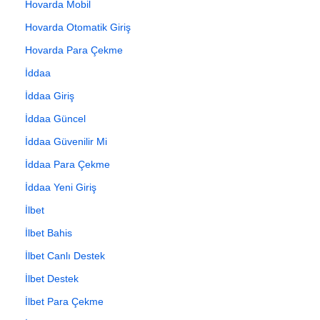
Hovarda Mobil
Hovarda Otomatik Giriş
Hovarda Para Çekme
İddaa
İddaa Giriş
İddaa Güncel
İddaa Güvenilir Mi
İddaa Para Çekme
İddaa Yeni Giriş
İlbet
İlbet Bahis
İlbet Canlı Destek
İlbet Destek
İlbet Para Çekme