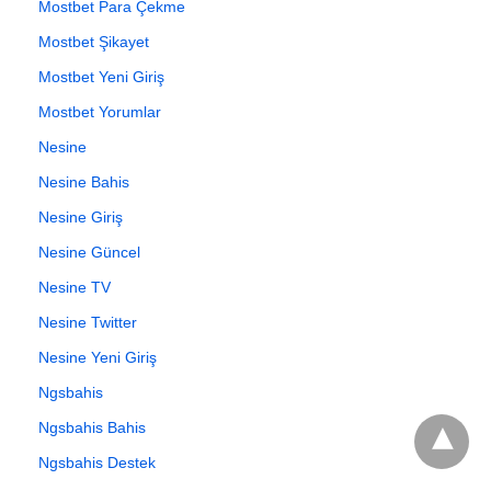
Mostbet Para Çekme
Mostbet Şikayet
Mostbet Yeni Giriş
Mostbet Yorumlar
Nesine
Nesine Bahis
Nesine Giriş
Nesine Güncel
Nesine TV
Nesine Twitter
Nesine Yeni Giriş
Ngsbahis
Ngsbahis Bahis
Ngsbahis Destek