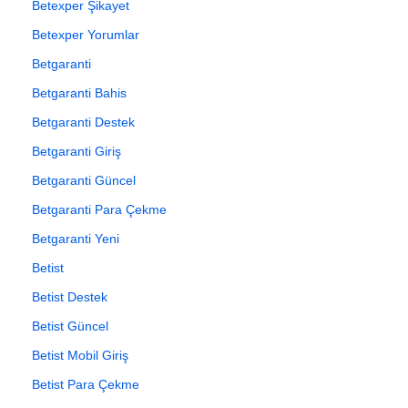
Betexper Şikayet
Betexper Yorumlar
Betgaranti
Betgaranti Bahis
Betgaranti Destek
Betgaranti Giriş
Betgaranti Güncel
Betgaranti Para Çekme
Betgaranti Yeni
Betist
Betist Destek
Betist Güncel
Betist Mobil Giriş
Betist Para Çekme