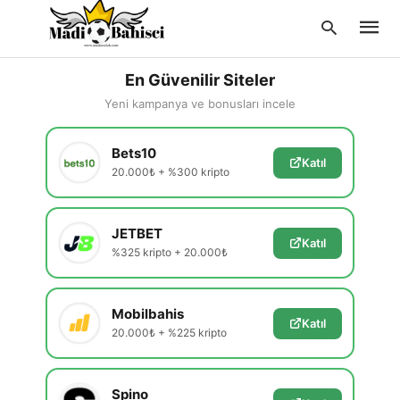
En Güvenilir Siteler
Yeni kampanya ve bonusları incele
Type
Bets10
your
Katıl
searc
20.000₺ + %300 kripto
query
and
hit
enter:
JETBET
Katıl
%325 kripto + 20.000₺
Mobilbahis
Katıl
20.000₺ + %225 kripto
Spino