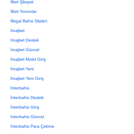
İlbet Şikayet
İlbet Yorumlar
İllegal Bahis Siteleri
İmajbet
İmajbet Destek
İmajbet Güncel
İmajbet Mobil Giriş
İmajbet Yeni
İmajbet Yeni Giriş
İnterbahis
İnterbahis Destek
İnterbahis Giriş
İnterbahis Güncel
İnterbahis Para Çekme