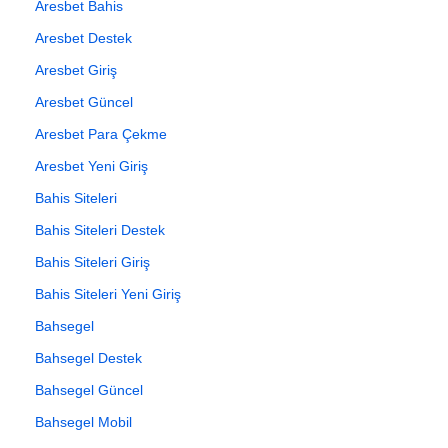
Aresbet Bahis
Aresbet Destek
Aresbet Giriş
Aresbet Güncel
Aresbet Para Çekme
Aresbet Yeni Giriş
Bahis Siteleri
Bahis Siteleri Destek
Bahis Siteleri Giriş
Bahis Siteleri Yeni Giriş
Bahsegel
Bahsegel Destek
Bahsegel Güncel
Bahsegel Mobil