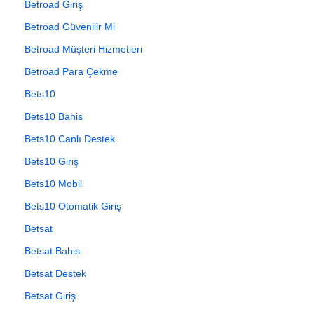
Betroad Giriş
Betroad Güvenilir Mi
Betroad Müşteri Hizmetleri
Betroad Para Çekme
Bets10
Bets10 Bahis
Bets10 Canlı Destek
Bets10 Giriş
Bets10 Mobil
Bets10 Otomatik Giriş
Betsat
Betsat Bahis
Betsat Destek
Betsat Giriş