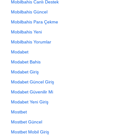
Mobilbahis Canlı Destek
Mobilbahis Güncel
Mobilbahis Para Çekme
Mobilbahis Yeni
Mobilbahis Yorumlar
Modabet
Modabet Bahis
Modabet Giriş
Modabet Güncel Giriş
Modabet Güvenilir Mi
Modabet Yeni Giriş
Mostbet
Mostbet Güncel
Mostbet Mobil Giriş