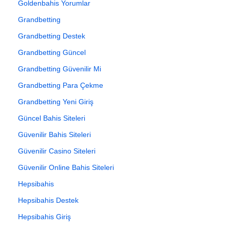
Goldenbahis Yorumlar
Grandbetting
Grandbetting Destek
Grandbetting Güncel
Grandbetting Güvenilir Mi
Grandbetting Para Çekme
Grandbetting Yeni Giriş
Güncel Bahis Siteleri
Güvenilir Bahis Siteleri
Güvenilir Casino Siteleri
Güvenilir Online Bahis Siteleri
Hepsibahis
Hepsibahis Destek
Hepsibahis Giriş