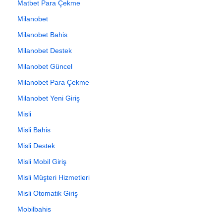
Matbet Para Çekme
Milanobet
Milanobet Bahis
Milanobet Destek
Milanobet Güncel
Milanobet Para Çekme
Milanobet Yeni Giriş
Misli
Misli Bahis
Misli Destek
Misli Mobil Giriş
Misli Müşteri Hizmetleri
Misli Otomatik Giriş
Mobilbahis