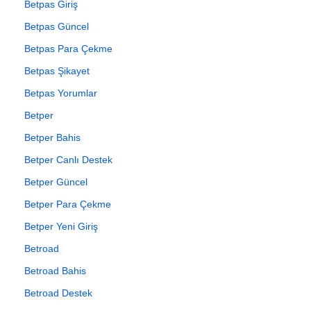
Betpas Giriş
Betpas Güncel
Betpas Para Çekme
Betpas Şikayet
Betpas Yorumlar
Betper
Betper Bahis
Betper Canlı Destek
Betper Güncel
Betper Para Çekme
Betper Yeni Giriş
Betroad
Betroad Bahis
Betroad Destek