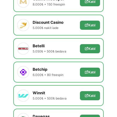
Katıl
8.000₺ + 150 freespin
Discount Casino
Katıl
5.000₺ nakit iade
Betelli
Katıl
5.050₺ + 500₺ bedava
Betchip
Katıl
6.000₺ + 80 freespin
Winnit
Katıl
5.000₺ + 500₺ bedava
Davegas