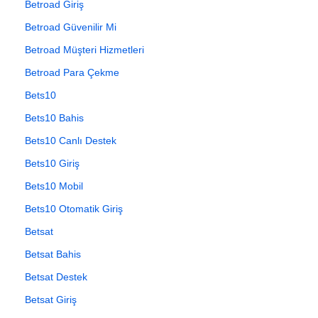
Betroad Giriş
Betroad Güvenilir Mi
Betroad Müşteri Hizmetleri
Betroad Para Çekme
Bets10
Bets10 Bahis
Bets10 Canlı Destek
Bets10 Giriş
Bets10 Mobil
Bets10 Otomatik Giriş
Betsat
Betsat Bahis
Betsat Destek
Betsat Giriş