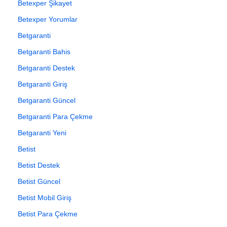
Betexper Şikayet
Betexper Yorumlar
Betgaranti
Betgaranti Bahis
Betgaranti Destek
Betgaranti Giriş
Betgaranti Güncel
Betgaranti Para Çekme
Betgaranti Yeni
Betist
Betist Destek
Betist Güncel
Betist Mobil Giriş
Betist Para Çekme