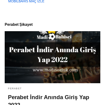
MOBILBAHIS MAÇ İZLE
Perabet Şikayet
PERABET
Perabet İndir Anında Giriş Yap
2022