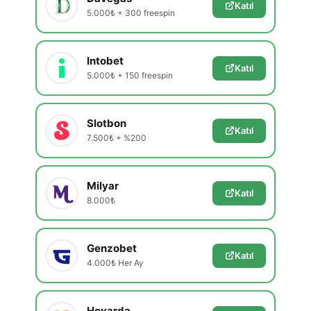
Katıl
5.000₺ + 300 freespin
Intobet
Katıl
5.000₺ + 150 freespin
Slotbon
Katıl
7.500₺ + %200
Milyar
Katıl
8.000₺
Genzobet
Katıl
4.000₺ Her Ay
Hovarda