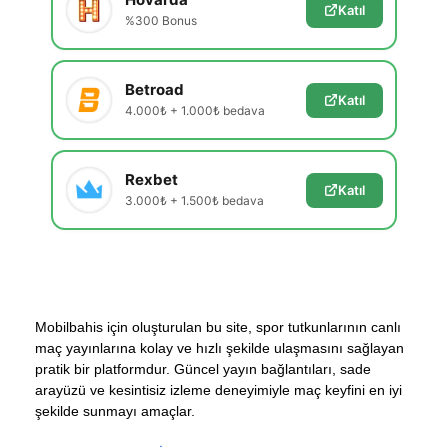
Katıl
%300 Bonus
Betroad
Katıl
4.000₺ + 1.000₺ bedava
Rexbet
Katıl
3.000₺ + 1.500₺ bedava
Mobilbahis için oluşturulan bu site, spor tutkunlarının canlı
maç yayınlarına kolay ve hızlı şekilde ulaşmasını sağlayan
pratik bir platformdur. Güncel yayın bağlantıları, sade
arayüzü ve kesintisiz izleme deneyimiyle maç keyfini en iyi
şekilde sunmayı amaçlar.