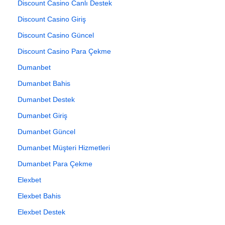
Discount Casino Canlı Destek
Discount Casino Giriş
Discount Casino Güncel
Discount Casino Para Çekme
Dumanbet
Dumanbet Bahis
Dumanbet Destek
Dumanbet Giriş
Dumanbet Güncel
Dumanbet Müşteri Hizmetleri
Dumanbet Para Çekme
Elexbet
Elexbet Bahis
Elexbet Destek