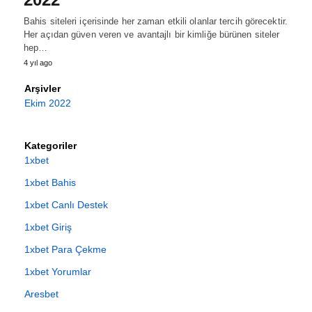
Bahis siteleri içerisinde her zaman etkili olanlar tercih görecektir.
Her açıdan güven veren ve avantajlı bir kimliğe bürünen siteler
hep…
4 yıl ago
Arşivler
Ekim 2022
Kategoriler
1xbet
1xbet Bahis
1xbet Canlı Destek
1xbet Giriş
1xbet Para Çekme
1xbet Yorumlar
Aresbet