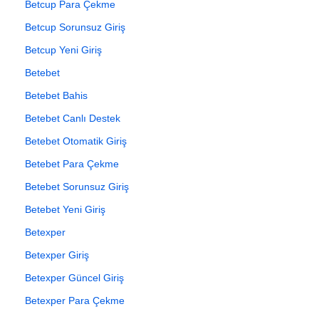
Betcup Para Çekme
Betcup Sorunsuz Giriş
Betcup Yeni Giriş
Betebet
Betebet Bahis
Betebet Canlı Destek
Betebet Otomatik Giriş
Betebet Para Çekme
Betebet Sorunsuz Giriş
Betebet Yeni Giriş
Betexper
Betexper Giriş
Betexper Güncel Giriş
Betexper Para Çekme