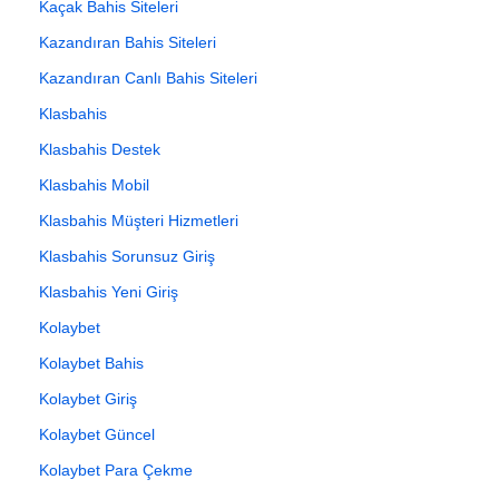
Kaçak Bahis Siteleri
Kazandıran Bahis Siteleri
Kazandıran Canlı Bahis Siteleri
Klasbahis
Klasbahis Destek
Klasbahis Mobil
Klasbahis Müşteri Hizmetleri
Klasbahis Sorunsuz Giriş
Klasbahis Yeni Giriş
Kolaybet
Kolaybet Bahis
Kolaybet Giriş
Kolaybet Güncel
Kolaybet Para Çekme