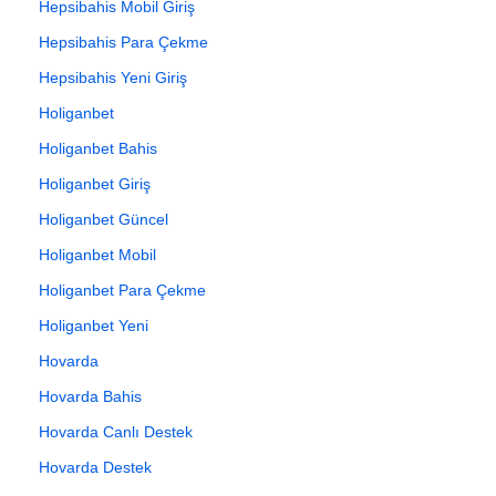
Hepsibahis Mobil Giriş
Hepsibahis Para Çekme
Hepsibahis Yeni Giriş
Holiganbet
Holiganbet Bahis
Holiganbet Giriş
Holiganbet Güncel
Holiganbet Mobil
Holiganbet Para Çekme
Holiganbet Yeni
Hovarda
Hovarda Bahis
Hovarda Canlı Destek
Hovarda Destek