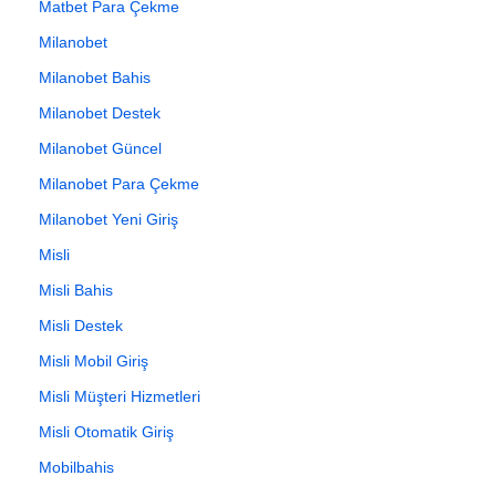
Matbet Para Çekme
Milanobet
Milanobet Bahis
Milanobet Destek
Milanobet Güncel
Milanobet Para Çekme
Milanobet Yeni Giriş
Misli
Misli Bahis
Misli Destek
Misli Mobil Giriş
Misli Müşteri Hizmetleri
Misli Otomatik Giriş
Mobilbahis