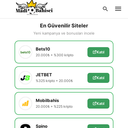
En Güvenilir Siteler
Yeni kampanya ve bonusları incele
Type
Bets10
your
Katıl
searc
20.000₺ + %300 kripto
query
and
hit
enter:
JETBET
Katıl
%325 kripto + 20.000₺
Mobilbahis
Katıl
20.000₺ + %225 kripto
Spino