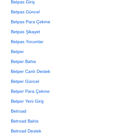
Betpas Giriş
Betpas Güncel
Betpas Para Çekme
Betpas Şikayet
Betpas Yorumlar
Betper
Betper Bahis
Betper Canlı Destek
Betper Güncel
Betper Para Çekme
Betper Yeni Giriş
Betroad
Betroad Bahis
Betroad Destek