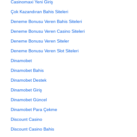
Casinomaxi Yeni Giriş
Çok Kazandıran Bahis Siteleri
Deneme Bonusu Veren Bahis Siteleri
Deneme Bonusu Veren Casino Siteleri
Deneme Bonusu Veren Siteler
Deneme Bonusu Veren Slot Siteleri
Dinamobet
Dinamobet Bahis
Dinamobet Destek
Dinamobet Giriş
Dinamobet Güncel
Dinamobet Para Çekme
Discount Casino
Discount Casino Bahis