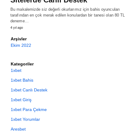
Bu makalemizde siz değerli okurlarımız için bahis oyuncuları
tarafından en çok merak edilen konulardan bir tanesi olan 80 TL
deneme…
4 yıl ago
Arşivler
Ekim 2022
Kategoriler
1xbet
1xbet Bahis
1xbet Canlı Destek
1xbet Giriş
1xbet Para Çekme
1xbet Yorumlar
Aresbet