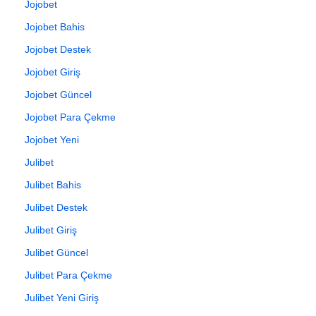
Jojobet
Jojobet Bahis
Jojobet Destek
Jojobet Giriş
Jojobet Güncel
Jojobet Para Çekme
Jojobet Yeni
Julibet
Julibet Bahis
Julibet Destek
Julibet Giriş
Julibet Güncel
Julibet Para Çekme
Julibet Yeni Giriş