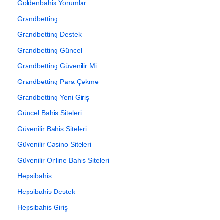
Goldenbahis Yorumlar
Grandbetting
Grandbetting Destek
Grandbetting Güncel
Grandbetting Güvenilir Mi
Grandbetting Para Çekme
Grandbetting Yeni Giriş
Güncel Bahis Siteleri
Güvenilir Bahis Siteleri
Güvenilir Casino Siteleri
Güvenilir Online Bahis Siteleri
Hepsibahis
Hepsibahis Destek
Hepsibahis Giriş