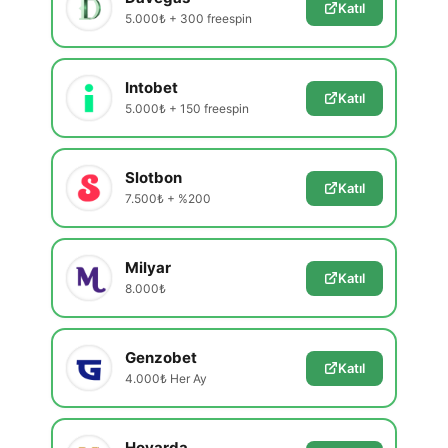
Katıl
5.000₺ + 300 freespin
Intobet
Katıl
5.000₺ + 150 freespin
Slotbon
Katıl
7.500₺ + %200
Milyar
Katıl
8.000₺
Genzobet
Katıl
4.000₺ Her Ay
Hovarda