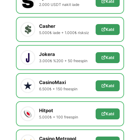
Katıl
2.000 USDT nakit iade
Casher
Katıl
5.000₺ iade + 1.000₺ risksiz
Jokera
Katıl
3.000₺ %200 + 50 freespin
CasinoMaxi
Katıl
6.500₺ + 150 freespin
Hitpot
Katıl
5.000₺ + 100 freespin
Casino Metropol