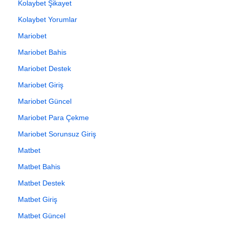
Kolaybet Şikayet
Kolaybet Yorumlar
Mariobet
Mariobet Bahis
Mariobet Destek
Mariobet Giriş
Mariobet Güncel
Mariobet Para Çekme
Mariobet Sorunsuz Giriş
Matbet
Matbet Bahis
Matbet Destek
Matbet Giriş
Matbet Güncel