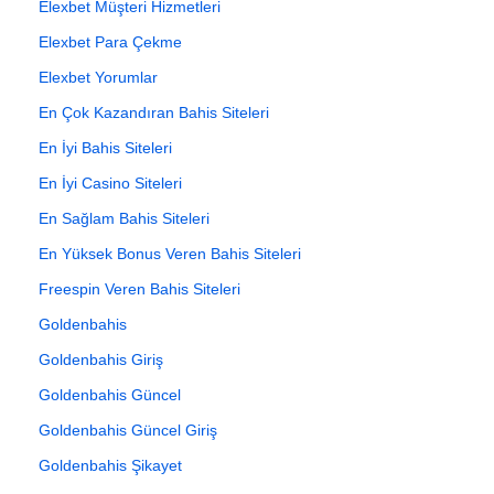
Elexbet Müşteri Hizmetleri
Elexbet Para Çekme
Elexbet Yorumlar
En Çok Kazandıran Bahis Siteleri
En İyi Bahis Siteleri
En İyi Casino Siteleri
En Sağlam Bahis Siteleri
En Yüksek Bonus Veren Bahis Siteleri
Freespin Veren Bahis Siteleri
Goldenbahis
Goldenbahis Giriş
Goldenbahis Güncel
Goldenbahis Güncel Giriş
Goldenbahis Şikayet