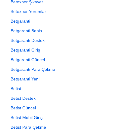
Betexper Şikayet
Betexper Yorumlar
Betgaranti
Betgaranti Bahis
Betgaranti Destek
Betgaranti Giriş
Betgaranti Güncel
Betgaranti Para Çekme
Betgaranti Yeni
Betist
Betist Destek
Betist Güncel
Betist Mobil Giriş
Betist Para Çekme