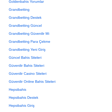
Goldenbahis Yorumlar
Grandbetting
Grandbetting Destek
Grandbetting Güncel
Grandbetting Güvenilir Mi
Grandbetting Para Çekme
Grandbetting Yeni Giriş
Güncel Bahis Siteleri
Güvenilir Bahis Siteleri
Güvenilir Casino Siteleri
Güvenilir Online Bahis Siteleri
Hepsibahis
Hepsibahis Destek
Hepsibahis Giriş