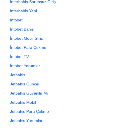
İnterbahis Sorunsuz Giriş
İnterbahis Yeni
İntobet
İntobet Bahis
İntobet Mobil Giriş
İntobet Para Çekme
İntobet TV
İntobet Yorumlar
Jetbahis
Jetbahis Güncel
Jetbahis Güvenilir Mi
Jetbahis Mobil
Jetbahis Para Çekme
Jetbahis Yorumlar