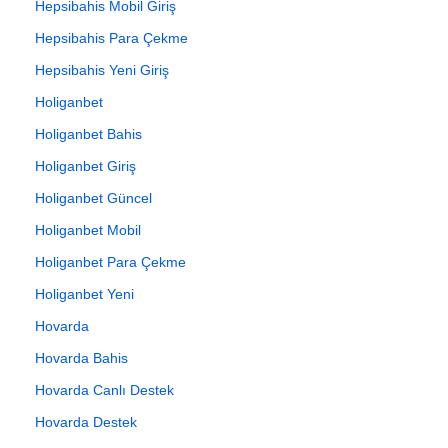
Hepsibahis Mobil Giriş
Hepsibahis Para Çekme
Hepsibahis Yeni Giriş
Holiganbet
Holiganbet Bahis
Holiganbet Giriş
Holiganbet Güncel
Holiganbet Mobil
Holiganbet Para Çekme
Holiganbet Yeni
Hovarda
Hovarda Bahis
Hovarda Canlı Destek
Hovarda Destek