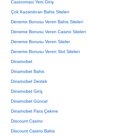
Casinomaxi Yeni Giriş
Çok Kazandıran Bahis Siteleri
Deneme Bonusu Veren Bahis Siteleri
Deneme Bonusu Veren Casino Siteleri
Deneme Bonusu Veren Siteler
Deneme Bonusu Veren Slot Siteleri
Dinamobet
Dinamobet Bahis
Dinamobet Destek
Dinamobet Giriş
Dinamobet Güncel
Dinamobet Para Çekme
Discount Casino
Discount Casino Bahis