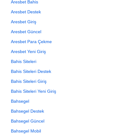
Aresbet Bahis
Aresbet Destek
Aresbet Giriş
Aresbet Güncel
Aresbet Para Çekme
Aresbet Yeni Giriş
Bahis Siteleri
Bahis Siteleri Destek
Bahis Siteleri Giriş
Bahis Siteleri Yeni Giriş
Bahsegel
Bahsegel Destek
Bahsegel Güncel
Bahsegel Mobil