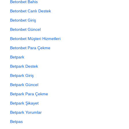
Betonbet Bahis
Betonbet Canlı Destek
Betonbet Giriş
Betonbet Güncel
Betonbet Müşteri Hizmetleri
Betonbet Para Çekme
Betpark
Betpark Destek
Betpark Giriş
Betpark Güncel
Betpark Para Çekme
Betpark Şikayet
Betpark Yorumlar
Betpas