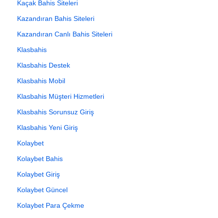
Kaçak Bahis Siteleri
Kazandıran Bahis Siteleri
Kazandıran Canlı Bahis Siteleri
Klasbahis
Klasbahis Destek
Klasbahis Mobil
Klasbahis Müşteri Hizmetleri
Klasbahis Sorunsuz Giriş
Klasbahis Yeni Giriş
Kolaybet
Kolaybet Bahis
Kolaybet Giriş
Kolaybet Güncel
Kolaybet Para Çekme