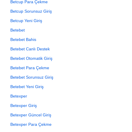
Betcup Para Çekme
Betcup Sorunsuz Giriş
Betcup Yeni Giriş
Betebet
Betebet Bahis
Betebet Canlı Destek
Betebet Otomatik Giriş
Betebet Para Çekme
Betebet Sorunsuz Giriş
Betebet Yeni Giriş
Betexper
Betexper Giriş
Betexper Güncel Giriş
Betexper Para Çekme