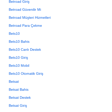
Betroad Giriş
Betroad Güvenilir Mi
Betroad Müşteri Hizmetleri
Betroad Para Çekme
Bets10
Bets10 Bahis
Bets10 Canlı Destek
Bets10 Giriş
Bets10 Mobil
Bets10 Otomatik Giriş
Betsat
Betsat Bahis
Betsat Destek
Betsat Giriş