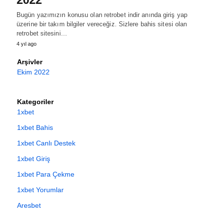
Bugün yazımızın konusu olan retrobet indir anında giriş yap
üzerine bir takım bilgiler vereceğiz. Sizlere bahis sitesi olan
retrobet sitesini…
4 yıl ago
Arşivler
Ekim 2022
Kategoriler
1xbet
1xbet Bahis
1xbet Canlı Destek
1xbet Giriş
1xbet Para Çekme
1xbet Yorumlar
Aresbet