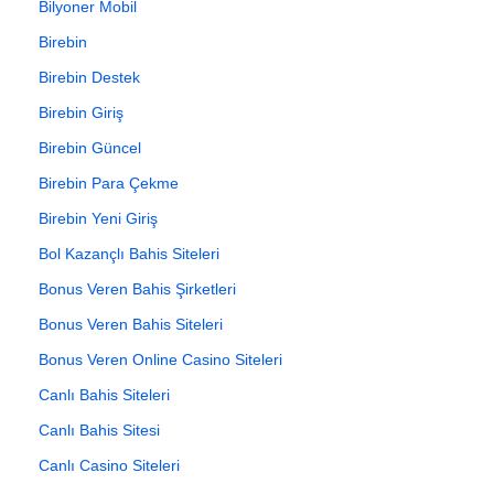
Bilyoner Mobil
Birebin
Birebin Destek
Birebin Giriş
Birebin Güncel
Birebin Para Çekme
Birebin Yeni Giriş
Bol Kazançlı Bahis Siteleri
Bonus Veren Bahis Şirketleri
Bonus Veren Bahis Siteleri
Bonus Veren Online Casino Siteleri
Canlı Bahis Siteleri
Canlı Bahis Sitesi
Canlı Casino Siteleri