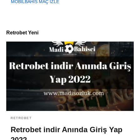
MOBILBAHIS MAÇ İZLE
Retrobet Yeni
RETROBET
Retrobet indir Anında Giriş Yap
2022