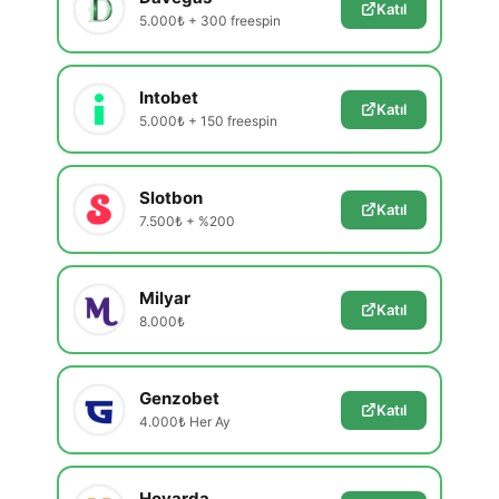
Katıl
5.000₺ + 300 freespin
Intobet
Katıl
5.000₺ + 150 freespin
Slotbon
Katıl
7.500₺ + %200
Milyar
Katıl
8.000₺
Genzobet
Katıl
4.000₺ Her Ay
Hovarda