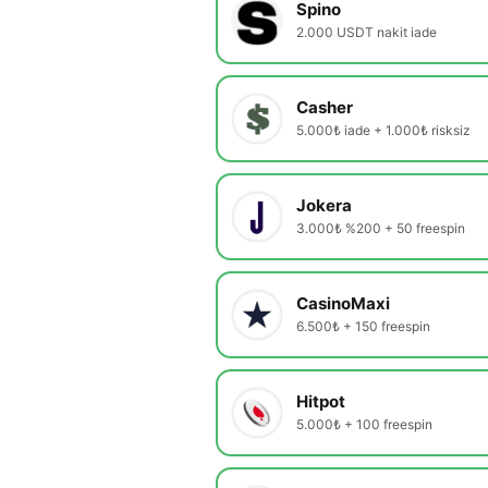
Spino
2.000 USDT nakit iade
Casher
5.000₺ iade + 1.000₺ risksiz
Jokera
3.000₺ %200 + 50 freespin
CasinoMaxi
6.500₺ + 150 freespin
Hitpot
5.000₺ + 100 freespin