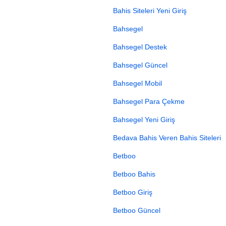
Bahis Siteleri Yeni Giriş
Bahsegel
Bahsegel Destek
Bahsegel Güncel
Bahsegel Mobil
Bahsegel Para Çekme
Bahsegel Yeni Giriş
Bedava Bahis Veren Bahis Siteleri
Betboo
Betboo Bahis
Betboo Giriş
Betboo Güncel