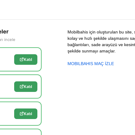
eler
Mobilbahis için oluşturulan bu site,
kolay ve hızlı şekilde ulaşmasını sa
ı incele
bağlantıları, sade arayüzü ve kesint
şekilde sunmayı amaçlar.
Katıl
MOBILBAHIS MAÇ İZLE
Katıl
Katıl