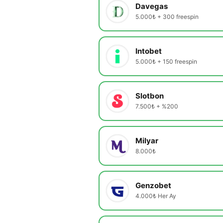
Davegas
5.000₺ + 300 freespin
Intobet
5.000₺ + 150 freespin
Slotbon
7.500₺ + %200
Milyar
8.000₺
Genzobet
4.000₺ Her Ay