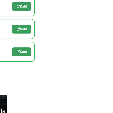
Katıl
Katıl
Katıl