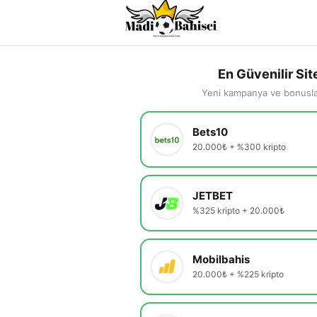
En Güvenilir Sit
Yeni kampanya ve bonuslar
Bets10
20.000₺ + %300 kripto
JETBET
%325 kripto + 20.000₺
Mobilbahis
20.000₺ + %225 kripto