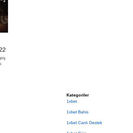
022
iriş
s
Kategoriler
1xbet
1xbet Bahis
1xbet Canlı Destek