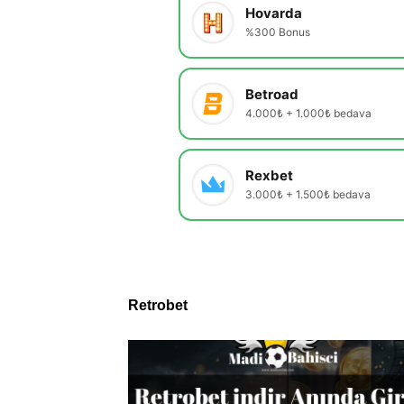
Hovarda
%300 Bonus
Betroad
4.000₺ + 1.000₺ bedava
Rexbet
3.000₺ + 1.500₺ bedava
Retrobet