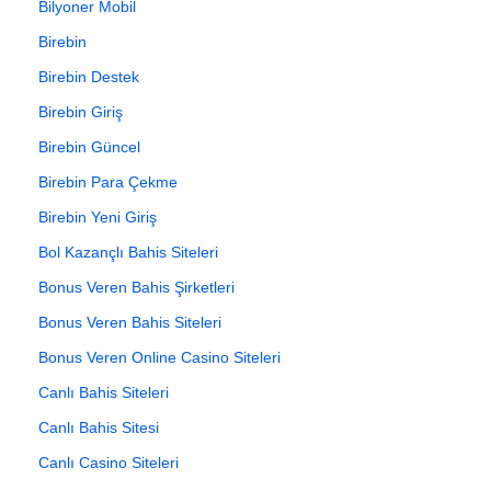
Bilyoner Mobil
Birebin
Birebin Destek
Birebin Giriş
Birebin Güncel
Birebin Para Çekme
Birebin Yeni Giriş
Bol Kazançlı Bahis Siteleri
Bonus Veren Bahis Şirketleri
Bonus Veren Bahis Siteleri
Bonus Veren Online Casino Siteleri
Canlı Bahis Siteleri
Canlı Bahis Sitesi
Canlı Casino Siteleri