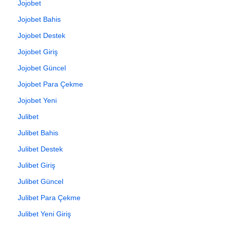
Jojobet
Jojobet Bahis
Jojobet Destek
Jojobet Giriş
Jojobet Güncel
Jojobet Para Çekme
Jojobet Yeni
Julibet
Julibet Bahis
Julibet Destek
Julibet Giriş
Julibet Güncel
Julibet Para Çekme
Julibet Yeni Giriş