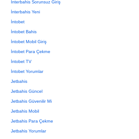
İnterbahis Sorunsuz Giriş
İnterbahis Yeni
İntobet
İntobet Bahis
İntobet Mobil Giriş
İntobet Para Çekme
İntobet TV
İntobet Yorumlar
Jetbahis
Jetbahis Güncel
Jetbahis Güvenilir Mi
Jetbahis Mobil
Jetbahis Para Çekme
Jetbahis Yorumlar