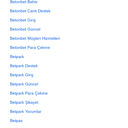
Betonbet Bahis
Betonbet Canlı Destek
Betonbet Giriş
Betonbet Güncel
Betonbet Müşteri Hizmetleri
Betonbet Para Çekme
Betpark
Betpark Destek
Betpark Giriş
Betpark Güncel
Betpark Para Çekme
Betpark Şikayet
Betpark Yorumlar
Betpas