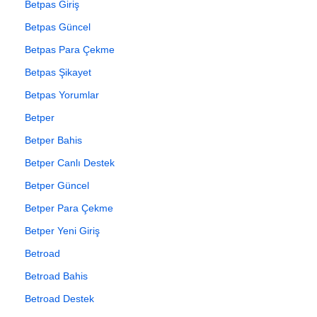
Betpas Giriş
Betpas Güncel
Betpas Para Çekme
Betpas Şikayet
Betpas Yorumlar
Betper
Betper Bahis
Betper Canlı Destek
Betper Güncel
Betper Para Çekme
Betper Yeni Giriş
Betroad
Betroad Bahis
Betroad Destek