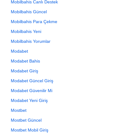
Mobilbahis Canlı Destek
Mobilbahis Güncel
Mobilbahis Para Çekme
Mobilbahis Yeni
Mobilbahis Yorumlar
Modabet
Modabet Bahis
Modabet Giriş
Modabet Güncel Giriş
Modabet Güvenilir Mi
Modabet Yeni Giriş
Mostbet
Mostbet Güncel
Mostbet Mobil Giriş