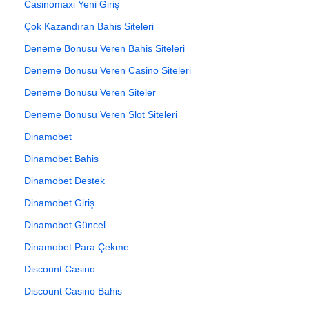
Casinomaxi Yeni Giriş
Çok Kazandıran Bahis Siteleri
Deneme Bonusu Veren Bahis Siteleri
Deneme Bonusu Veren Casino Siteleri
Deneme Bonusu Veren Siteler
Deneme Bonusu Veren Slot Siteleri
Dinamobet
Dinamobet Bahis
Dinamobet Destek
Dinamobet Giriş
Dinamobet Güncel
Dinamobet Para Çekme
Discount Casino
Discount Casino Bahis