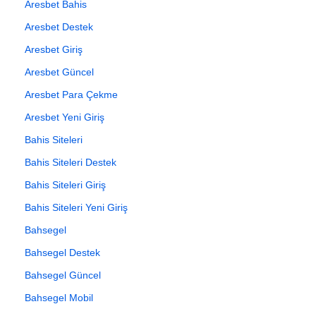
Aresbet Bahis
Aresbet Destek
Aresbet Giriş
Aresbet Güncel
Aresbet Para Çekme
Aresbet Yeni Giriş
Bahis Siteleri
Bahis Siteleri Destek
Bahis Siteleri Giriş
Bahis Siteleri Yeni Giriş
Bahsegel
Bahsegel Destek
Bahsegel Güncel
Bahsegel Mobil