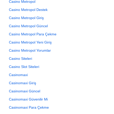
Casino Metropol
Casino Metropol Destek
Casino Metropol Giriş
Casino Metropol Güncel
Casino Metropol Para Çekme
Casino Metropol Yeni Giriş
Casino Metropol Yorumlar
Casino Siteleri
Casino Slot Siteleri
Casinomaxi
Casinomaxi Giriş
Casinomaxi Güncel
Casinomaxi Güvenilir Mi
Casinomaxi Para Çekme