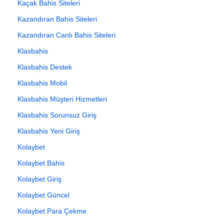
Kaçak Bahis Siteleri
Kazandıran Bahis Siteleri
Kazandıran Canlı Bahis Siteleri
Klasbahis
Klasbahis Destek
Klasbahis Mobil
Klasbahis Müşteri Hizmetleri
Klasbahis Sorunsuz Giriş
Klasbahis Yeni Giriş
Kolaybet
Kolaybet Bahis
Kolaybet Giriş
Kolaybet Güncel
Kolaybet Para Çekme