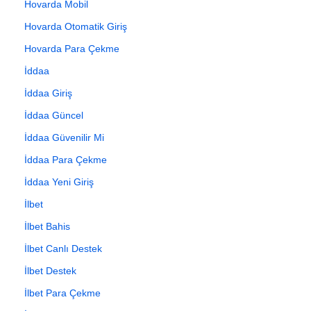
Hovarda Mobil
Hovarda Otomatik Giriş
Hovarda Para Çekme
İddaa
İddaa Giriş
İddaa Güncel
İddaa Güvenilir Mi
İddaa Para Çekme
İddaa Yeni Giriş
İlbet
İlbet Bahis
İlbet Canlı Destek
İlbet Destek
İlbet Para Çekme