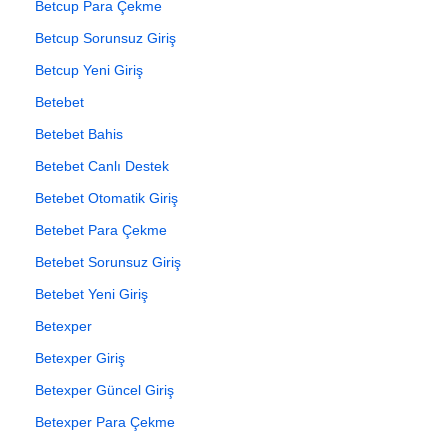
Betcup Para Çekme
Betcup Sorunsuz Giriş
Betcup Yeni Giriş
Betebet
Betebet Bahis
Betebet Canlı Destek
Betebet Otomatik Giriş
Betebet Para Çekme
Betebet Sorunsuz Giriş
Betebet Yeni Giriş
Betexper
Betexper Giriş
Betexper Güncel Giriş
Betexper Para Çekme