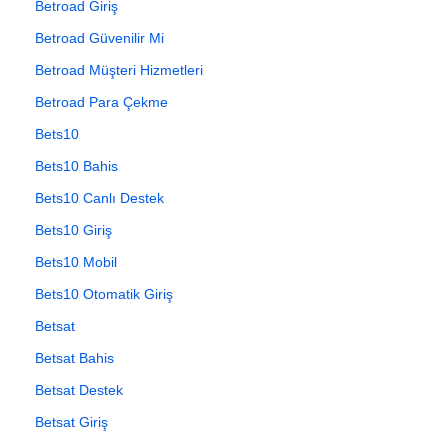
Betroad Giriş
Betroad Güvenilir Mi
Betroad Müşteri Hizmetleri
Betroad Para Çekme
Bets10
Bets10 Bahis
Bets10 Canlı Destek
Bets10 Giriş
Bets10 Mobil
Bets10 Otomatik Giriş
Betsat
Betsat Bahis
Betsat Destek
Betsat Giriş