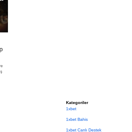
p
re
iş
Kategoriler
1xbet
1xbet Bahis
1xbet Canlı Destek