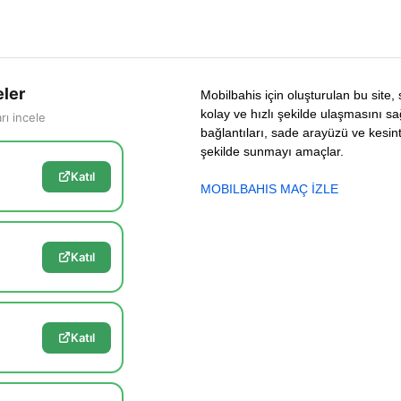
eler
Mobilbahis için oluşturulan bu site,
kolay ve hızlı şekilde ulaşmasını sa
ı incele
bağlantıları, sade arayüzü ve kesint
şekilde sunmayı amaçlar.
Katıl
MOBILBAHIS MAÇ İZLE
Katıl
Katıl