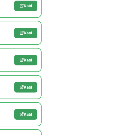
Katıl
Katıl
Katıl
Katıl
Katıl