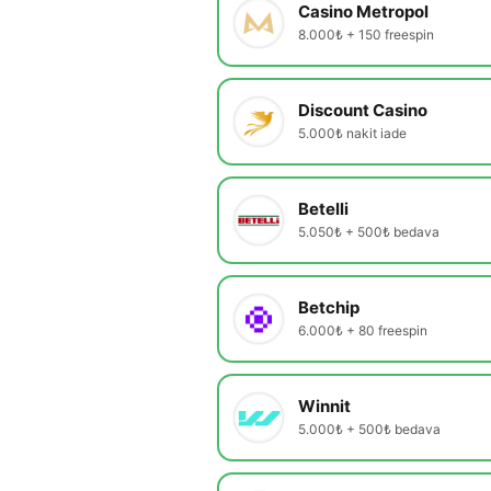
Casino Metropol
8.000₺ + 150 freespin
Discount Casino
5.000₺ nakit iade
Betelli
5.050₺ + 500₺ bedava
Betchip
6.000₺ + 80 freespin
Winnit
5.000₺ + 500₺ bedava