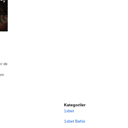
er de
hem
Kategoriler
1xbet
1xbet Bahis