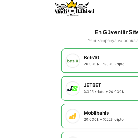
En Güvenilir Sit
Yeni kampanya ve bonuslar
Bets10
20.000₺ + %300 kripto
JETBET
%325 kripto + 20.000₺
Mobilbahis
20.000₺ + %225 kripto