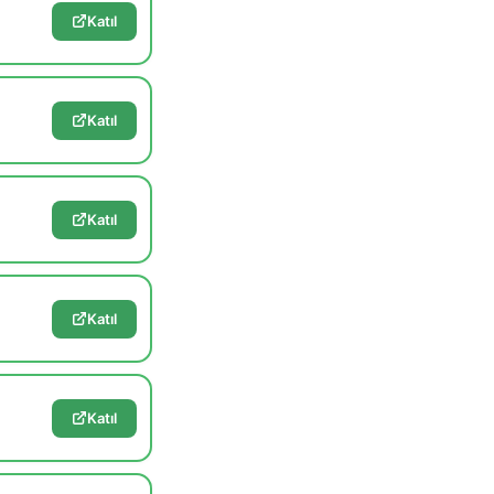
Katıl
Katıl
Katıl
Katıl
Katıl