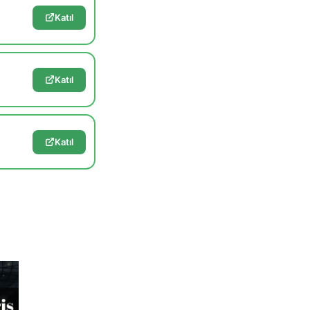
Katıl
Katıl
Katıl