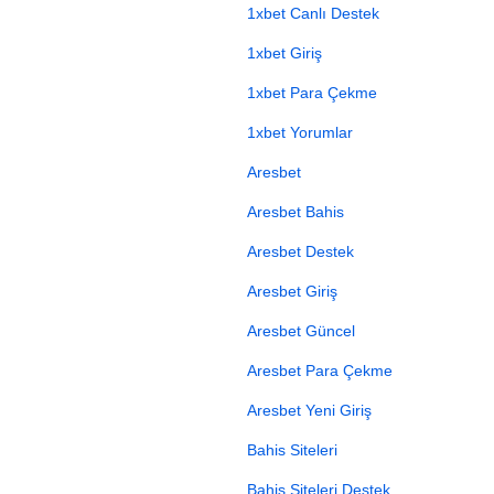
1xbet Canlı Destek
1xbet Giriş
1xbet Para Çekme
1xbet Yorumlar
Aresbet
Aresbet Bahis
Aresbet Destek
Aresbet Giriş
Aresbet Güncel
Aresbet Para Çekme
Aresbet Yeni Giriş
Bahis Siteleri
Bahis Siteleri Destek