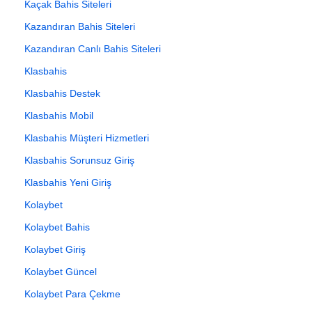
Kaçak Bahis Siteleri
Kazandıran Bahis Siteleri
Kazandıran Canlı Bahis Siteleri
Klasbahis
Klasbahis Destek
Klasbahis Mobil
Klasbahis Müşteri Hizmetleri
Klasbahis Sorunsuz Giriş
Klasbahis Yeni Giriş
Kolaybet
Kolaybet Bahis
Kolaybet Giriş
Kolaybet Güncel
Kolaybet Para Çekme