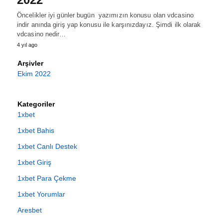
Öncelikler iyi günler bugün yazımızın konusu olan vdcasino
indir anında giriş yap konusu ile karşınızdayız. Şimdi ilk olarak
vdcasino nedir…
4 yıl ago
Arşivler
Ekim 2022
Kategoriler
1xbet
1xbet Bahis
1xbet Canlı Destek
1xbet Giriş
1xbet Para Çekme
1xbet Yorumlar
Aresbet