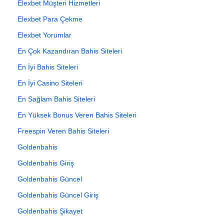
Elexbet Müşteri Hizmetleri
Elexbet Para Çekme
Elexbet Yorumlar
En Çok Kazandıran Bahis Siteleri
En İyi Bahis Siteleri
En İyi Casino Siteleri
En Sağlam Bahis Siteleri
En Yüksek Bonus Veren Bahis Siteleri
Freespin Veren Bahis Siteleri
Goldenbahis
Goldenbahis Giriş
Goldenbahis Güncel
Goldenbahis Güncel Giriş
Goldenbahis Şikayet