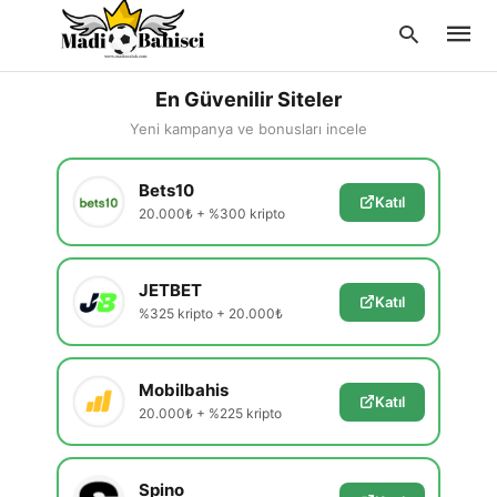
En Güvenilir Siteler
Yeni kampanya ve bonusları incele
Type
Bets10
your
Katıl
searc
20.000₺ + %300 kripto
query
and
hit
enter:
JETBET
Katıl
%325 kripto + 20.000₺
Mobilbahis
Katıl
20.000₺ + %225 kripto
Spino