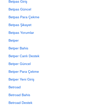
Betpas Giriş
Betpas Güncel
Betpas Para Çekme
Betpas Şikayet
Betpas Yorumlar
Betper
Betper Bahis
Betper Canlı Destek
Betper Güncel
Betper Para Çekme
Betper Yeni Giriş
Betroad
Betroad Bahis
Betroad Destek