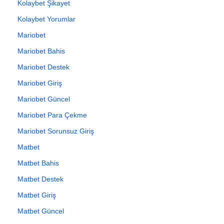
Kolaybet Şikayet
Kolaybet Yorumlar
Mariobet
Mariobet Bahis
Mariobet Destek
Mariobet Giriş
Mariobet Güncel
Mariobet Para Çekme
Mariobet Sorunsuz Giriş
Matbet
Matbet Bahis
Matbet Destek
Matbet Giriş
Matbet Güncel