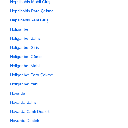
Hepsibahis Mobil Giriş
Hepsibahis Para Çekme
Hepsibahis Yeni Giriş
Holiganbet
Holiganbet Bahis
Holiganbet Giriş
Holiganbet Güncel
Holiganbet Mobil
Holiganbet Para Çekme
Holiganbet Yeni
Hovarda
Hovarda Bahis
Hovarda Canlı Destek
Hovarda Destek