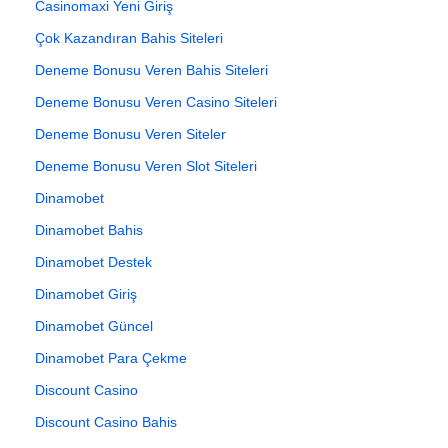
Casinomaxi Yeni Giriş
Çok Kazandıran Bahis Siteleri
Deneme Bonusu Veren Bahis Siteleri
Deneme Bonusu Veren Casino Siteleri
Deneme Bonusu Veren Siteler
Deneme Bonusu Veren Slot Siteleri
Dinamobet
Dinamobet Bahis
Dinamobet Destek
Dinamobet Giriş
Dinamobet Güncel
Dinamobet Para Çekme
Discount Casino
Discount Casino Bahis