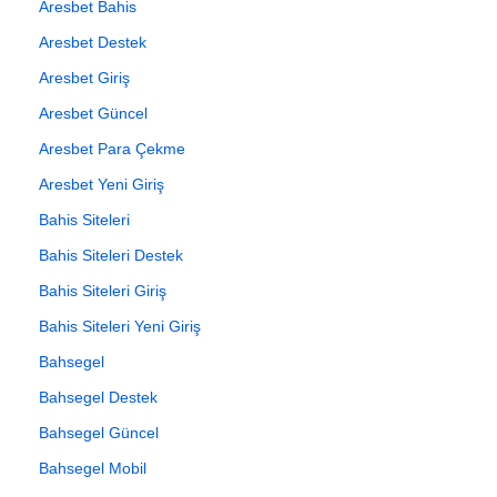
Aresbet Bahis
Aresbet Destek
Aresbet Giriş
Aresbet Güncel
Aresbet Para Çekme
Aresbet Yeni Giriş
Bahis Siteleri
Bahis Siteleri Destek
Bahis Siteleri Giriş
Bahis Siteleri Yeni Giriş
Bahsegel
Bahsegel Destek
Bahsegel Güncel
Bahsegel Mobil