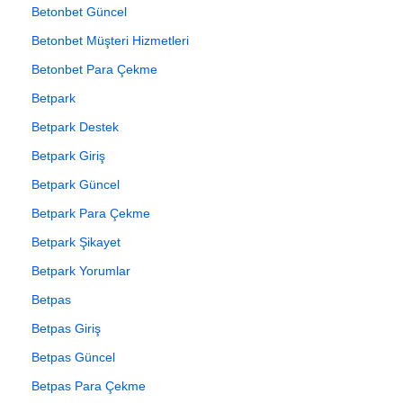
Betonbet Güncel
Betonbet Müşteri Hizmetleri
Betonbet Para Çekme
Betpark
Betpark Destek
Betpark Giriş
Betpark Güncel
Betpark Para Çekme
Betpark Şikayet
Betpark Yorumlar
Betpas
Betpas Giriş
Betpas Güncel
Betpas Para Çekme