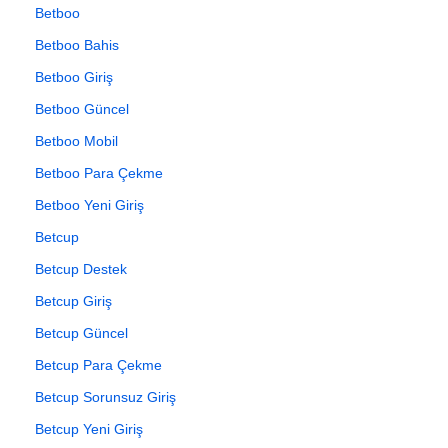
Betboo
Betboo Bahis
Betboo Giriş
Betboo Güncel
Betboo Mobil
Betboo Para Çekme
Betboo Yeni Giriş
Betcup
Betcup Destek
Betcup Giriş
Betcup Güncel
Betcup Para Çekme
Betcup Sorunsuz Giriş
Betcup Yeni Giriş