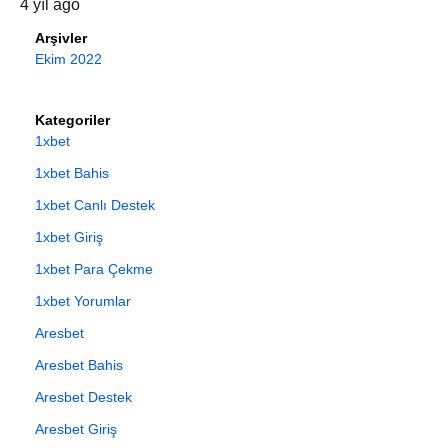
4 yıl ago
Arşivler
Ekim 2022
Kategoriler
1xbet
1xbet Bahis
1xbet Canlı Destek
1xbet Giriş
1xbet Para Çekme
1xbet Yorumlar
Aresbet
Aresbet Bahis
Aresbet Destek
Aresbet Giriş