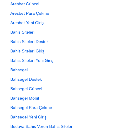
Aresbet Güncel
Aresbet Para Çekme
Aresbet Yeni Giriş
Bahis Siteleri
Bahis Siteleri Destek
Bahis Siteleri Giriş
Bahis Siteleri Yeni Giriş
Bahsegel
Bahsegel Destek
Bahsegel Güncel
Bahsegel Mobil
Bahsegel Para Çekme
Bahsegel Yeni Giriş
Bedava Bahis Veren Bahis Siteleri