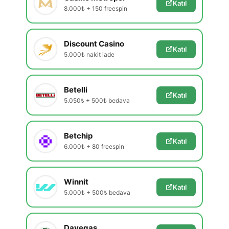
Katıl
8.000₺ + 150 freespin
Discount Casino
Katıl
5.000₺ nakit iade
Betelli
Katıl
5.050₺ + 500₺ bedava
Betchip
Katıl
6.000₺ + 80 freespin
Winnit
Katıl
5.000₺ + 500₺ bedava
Davegas