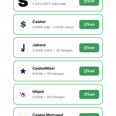
Katıl
2.000 USDT nakit iade
Casher
Katıl
5.000₺ iade + 1.000₺ risksiz
Jokera
Katıl
3.000₺ %200 + 50 freespin
CasinoMaxi
Katıl
6.500₺ + 150 freespin
Hitpot
Katıl
5.000₺ + 100 freespin
Casino Metropol