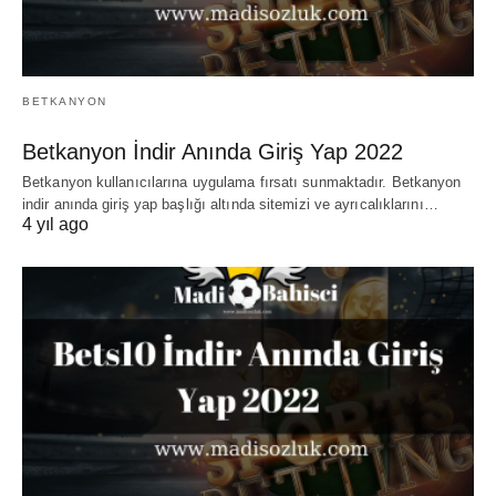
BETKANYON
Betkanyon İndir Anında Giriş Yap 2022
Betkanyon kullanıcılarına uygulama fırsatı sunmaktadır. Betkanyon
indir anında giriş yap başlığı altında sitemizi ve ayrıcalıklarını…
4 yıl ago