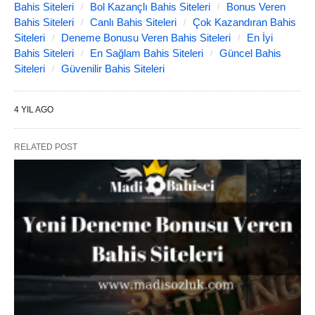
Bahis Siteleri
Bol Kazançlı Bahis Siteleri
Bonus Veren
Bahis Siteleri
Canlı Bahis Siteleri
Çok Kazandıran Bahis
Siteleri
Deneme Bonusu Veren Bahis Siteleri
En İyi
Bahis Siteleri
En Sağlam Bahis Siteleri
Güncel Bahis
Siteleri
Güvenilir Bahis Siteleri
4 YIL AGO
RELATED POST