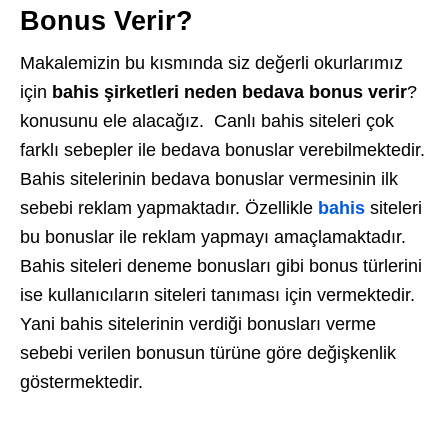
Bonus Verir?
Makalemizin bu kısmında siz değerli okurlarımız
için
bahis şirketleri neden bedava bonus verir
?
konusunu ele alacağız. Canlı bahis siteleri çok
farklı sebepler ile bedava bonuslar verebilmektedir.
Bahis sitelerinin bedava bonuslar vermesinin ilk
sebebi reklam yapmaktadır. Özellikle
bahis
siteleri
bu bonuslar ile reklam yapmayı amaçlamaktadır.
Bahis siteleri deneme bonusları gibi bonus türlerini
ise kullanıcıların siteleri tanıması için vermektedir.
Yani bahis sitelerinin verdiği bonusları verme
sebebi verilen bonusun türüne göre değişkenlik
göstermektedir.