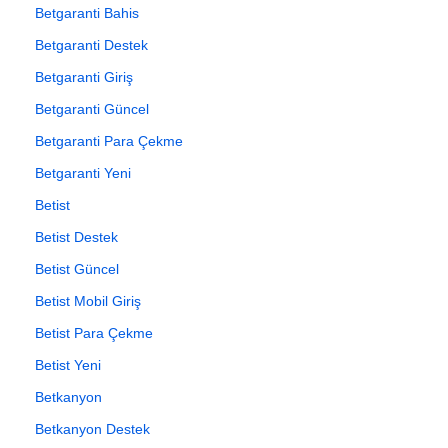
Betgaranti Bahis
Betgaranti Destek
Betgaranti Giriş
Betgaranti Güncel
Betgaranti Para Çekme
Betgaranti Yeni
Betist
Betist Destek
Betist Güncel
Betist Mobil Giriş
Betist Para Çekme
Betist Yeni
Betkanyon
Betkanyon Destek