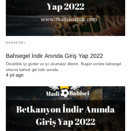
BAHSEGEL
Bahsegel İndir Anında Giriş Yap 2022
Öncelikle iyi günler ve iyi okumalar dilerim. Bugün sizlere bahsegel
sitesini bahsel gel indir anında…
4 yıl ago