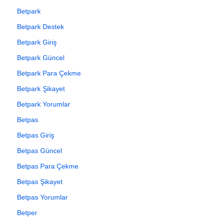
Betpark
Betpark Destek
Betpark Giriş
Betpark Güncel
Betpark Para Çekme
Betpark Şikayet
Betpark Yorumlar
Betpas
Betpas Giriş
Betpas Güncel
Betpas Para Çekme
Betpas Şikayet
Betpas Yorumlar
Betper