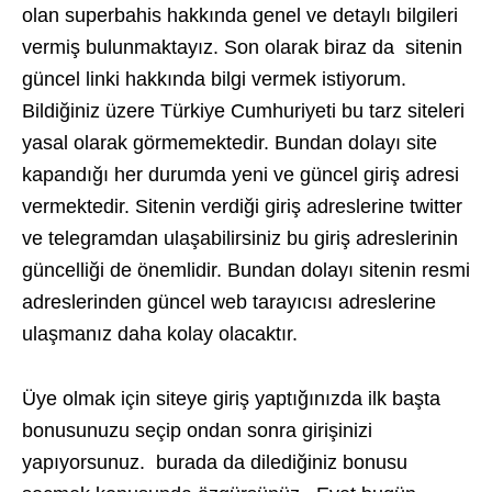
olan superbahis hakkında genel ve detaylı bilgileri
vermiş bulunmaktayız. Son olarak biraz da sitenin
güncel linki hakkında bilgi vermek istiyorum.
Bildiğiniz üzere Türkiye Cumhuriyeti bu tarz siteleri
yasal olarak görmemektedir. Bundan dolayı site
kapandığı her durumda yeni ve güncel giriş adresi
vermektedir. Sitenin verdiği giriş adreslerine twitter
ve telegramdan ulaşabilirsiniz bu giriş adreslerinin
güncelliği de önemlidir. Bundan dolayı sitenin resmi
adreslerinden güncel web tarayıcısı adreslerine
ulaşmanız daha kolay olacaktır.
Üye olmak için siteye giriş yaptığınızda ilk başta
bonusunuzu seçip ondan sonra girişinizi
yapıyorsunuz. burada da dilediğiniz bonusu