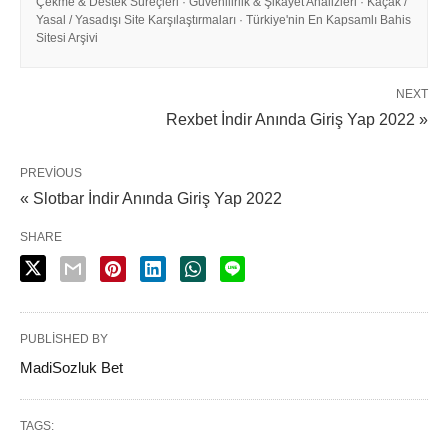
Çekme & Destek Süreçleri · Güvenilirlik & Şikayet Analizleri · Kaçak /
Yasal / Yasadışı Site Karşılaştırmaları · Türkiye'nin En Kapsamlı Bahis
Sitesi Arşivi
NEXT
Rexbet İndir Anında Giriş Yap 2022 »
PREVIOUS
« Slotbar İndir Anında Giriş Yap 2022
SHARE
PUBLISHED BY
MadiSozluk Bet
TAGS: