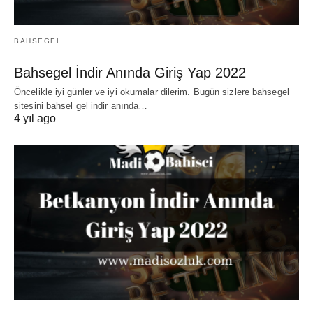
BAHSEGEL
Bahsegel İndir Anında Giriş Yap 2022
Öncelikle iyi günler ve iyi okumalar dilerim. Bugün sizlere bahsegel
sitesini bahsel gel indir anında…
4 yıl ago