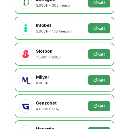
Katıl
5.000₺ + 300 freespin
Intobet
Katıl
5.000₺ + 150 freespin
Slotbon
Katıl
7.500₺ + %200
Milyar
Katıl
8.000₺
Genzobet
Katıl
4.000₺ Her Ay
Hovarda