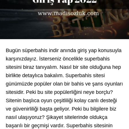
Bugün süperbahis indir anında giriş yap konusuyla
karşınızdayız. İsterseniz öncelikle superbahis
sitesini biraz tanıyalım. Nasıl bir site olduğuna hep
birlikte detaylıca bakalım. Superbahis sitesi
günümüzde popüler olan bir bahis ve şans oyunları
sitesidir. Peki bu site popülerliğini neye borçlu?
Sitenin başlıca oyun çeşitliliği kolay canlı desteği
ve güvenirliliği başta geliyor. Peki bu bilgilere biz
nasıl ulaşıyoruz? Şikayet sitelerinde oldukça
başarılı bir geçmişi vardır. Superbahis sitesinin