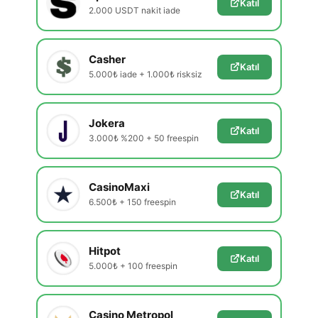
Katıl
2.000 USDT nakit iade
Casher
Katıl
5.000₺ iade + 1.000₺ risksiz
Jokera
Katıl
3.000₺ %200 + 50 freespin
CasinoMaxi
Katıl
6.500₺ + 150 freespin
Hitpot
Katıl
5.000₺ + 100 freespin
Casino Metropol