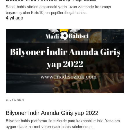
Sanal bahis siteleri arasındaki yerini uzun zamandır korumayı
başarmış olan Bets10, en popüler illegal bahis…
4 yıl ago
BILYONER
Bilyoner İndir Anında Giriş yap 2022
Bilyoner bahis platformu ile sizlerde para kazanabilirsiniz. Yasalara
uygun olarak hizmet veren nadir bahis sitelerinden…