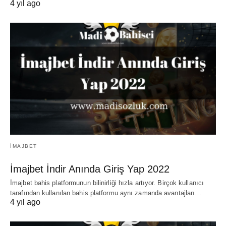
4 yıl ago
İMAJBET
İmajbet İndir Anında Giriş Yap 2022
İmajbet bahis platformunun bilinirliği hızla artıyor. Birçok kullanıcı
tarafından kullanılan bahis platformu aynı zamanda avantajları…
4 yıl ago