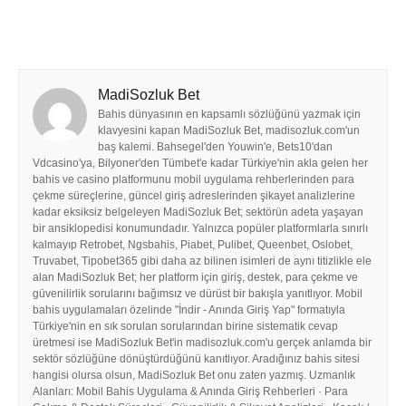
MadiSozluk Bet
Bahis dünyasının en kapsamlı sözlüğünü yazmak için
klavyesini kapan MadiSozluk Bet, madisozluk.com'un
baş kalemi. Bahsegel'den Youwin'e, Bets10'dan
Vdcasino'ya, Bilyoner'den Tümbet'e kadar Türkiye'nin akla gelen her
bahis ve casino platformunu mobil uygulama rehberlerinden para
çekme süreçlerine, güncel giriş adreslerinden şikayet analizlerine
kadar eksiksiz belgeleyen MadiSozluk Bet; sektörün adeta yaşayan
bir ansiklopedisi konumundadır. Yalnızca popüler platformlarla sınırlı
kalmayıp Retrobet, Ngsbahis, Piabet, Pulibet, Queenbet, Oslobet,
Truvabet, Tipobet365 gibi daha az bilinen isimleri de aynı titizlikle ele
alan MadiSozluk Bet; her platform için giriş, destek, para çekme ve
güvenilirlik sorularını bağımsız ve dürüst bir bakışla yanıtlıyor. Mobil
bahis uygulamaları özelinde "İndir - Anında Giriş Yap" formatıyla
Türkiye'nin en sık sorulan sorularından birine sistematik cevap
üretmesi ise MadiSozluk Bet'in madisozluk.com'u gerçek anlamda bir
sektör sözlüğüne dönüştürdüğünü kanıtlıyor. Aradığınız bahis sitesi
hangisi olursa olsun, MadiSozluk Bet onu zaten yazmış. Uzmanlık
Alanları: Mobil Bahis Uygulama & Anında Giriş Rehberleri · Para