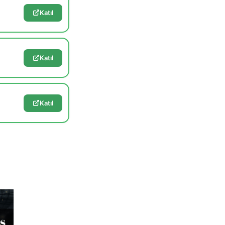
Katıl
Katıl
Katıl