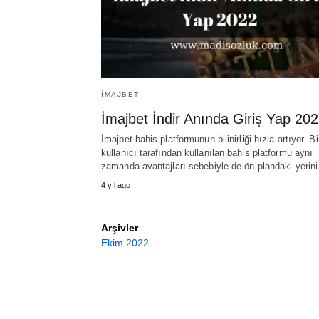
İMAJBET
İmajbet İndir Anında Giriş Yap 20
İmajbet bahis platformunun bilinirliği hızla artıyor. B
kullanıcı tarafından kullanılan bahis platformu aynı
zamanda avantajları sebebiyle de ön plandaki yerin
4 yıl ago
Arşivler
Ekim 2022