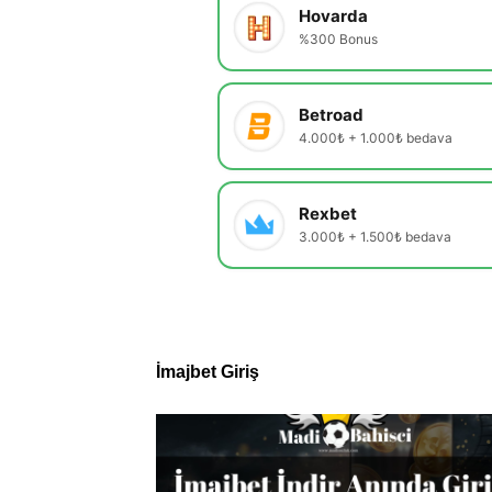
Hovarda
%300 Bonus
Betroad
4.000₺ + 1.000₺ bedava
Rexbet
3.000₺ + 1.500₺ bedava
İmajbet Giriş