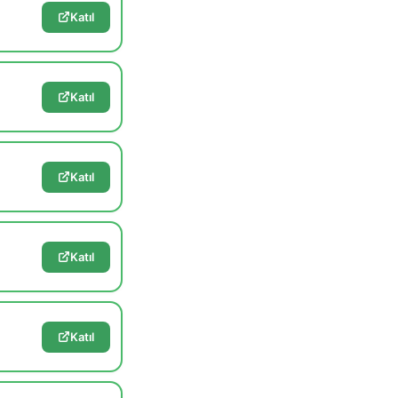
Katıl
Katıl
Katıl
Katıl
Katıl