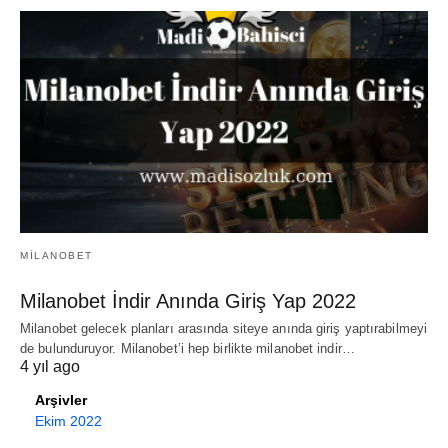
MILANOBET
Milanobet İndir Anında Giriş Yap 2022
Milanobet gelecek planları arasında siteye anında giriş yaptırabilmeyi
de bulunduruyor. Milanobet’i hep birlikte milanobet indir…
4 yıl ago
Arşivler
Ekim 2022