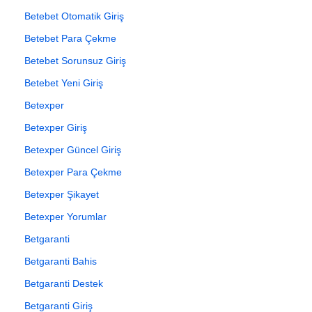
Betebet Otomatik Giriş
Betebet Para Çekme
Betebet Sorunsuz Giriş
Betebet Yeni Giriş
Betexper
Betexper Giriş
Betexper Güncel Giriş
Betexper Para Çekme
Betexper Şikayet
Betexper Yorumlar
Betgaranti
Betgaranti Bahis
Betgaranti Destek
Betgaranti Giriş