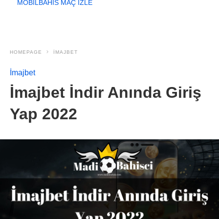
MOBILBAHIS MAÇ İZLE
HOMEPAGE
İMAJBET
İmajbet
İmajbet İndir Anında Giriş
Yap 2022