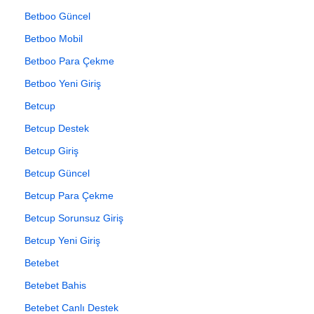
Betboo Güncel
Betboo Mobil
Betboo Para Çekme
Betboo Yeni Giriş
Betcup
Betcup Destek
Betcup Giriş
Betcup Güncel
Betcup Para Çekme
Betcup Sorunsuz Giriş
Betcup Yeni Giriş
Betebet
Betebet Bahis
Betebet Canlı Destek