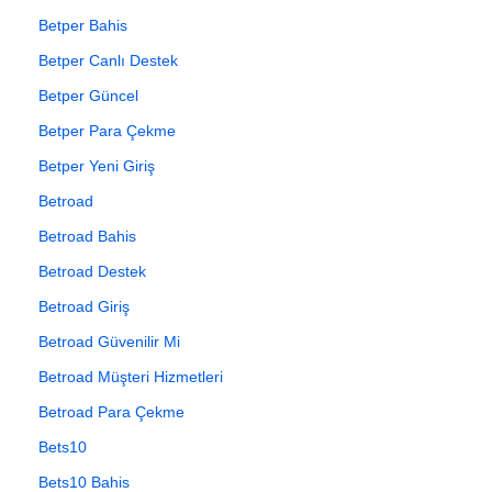
Betper Bahis
Betper Canlı Destek
Betper Güncel
Betper Para Çekme
Betper Yeni Giriş
Betroad
Betroad Bahis
Betroad Destek
Betroad Giriş
Betroad Güvenilir Mi
Betroad Müşteri Hizmetleri
Betroad Para Çekme
Bets10
Bets10 Bahis