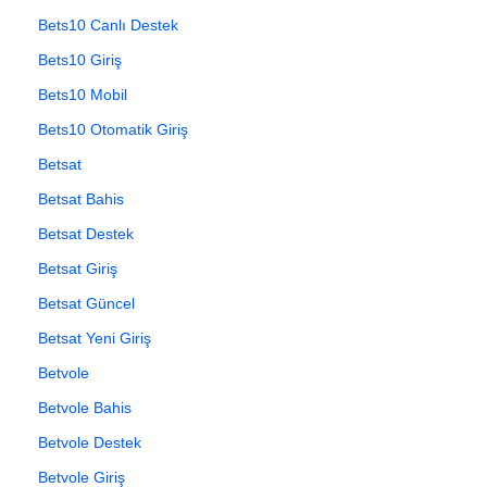
Bets10 Canlı Destek
Bets10 Giriş
Bets10 Mobil
Bets10 Otomatik Giriş
Betsat
Betsat Bahis
Betsat Destek
Betsat Giriş
Betsat Güncel
Betsat Yeni Giriş
Betvole
Betvole Bahis
Betvole Destek
Betvole Giriş