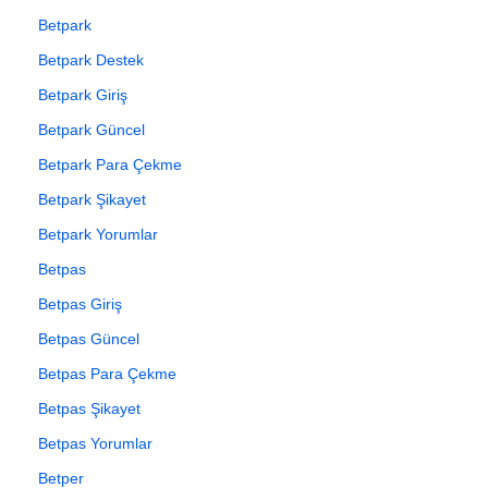
Betpark
Betpark Destek
Betpark Giriş
Betpark Güncel
Betpark Para Çekme
Betpark Şikayet
Betpark Yorumlar
Betpas
Betpas Giriş
Betpas Güncel
Betpas Para Çekme
Betpas Şikayet
Betpas Yorumlar
Betper