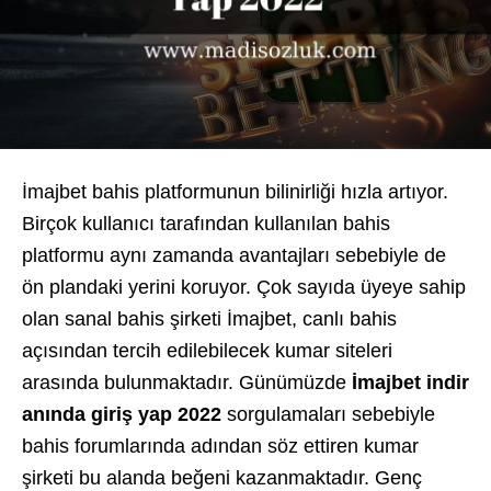
İmajbet bahis platformunun bilinirliği hızla artıyor.
Birçok kullanıcı tarafından kullanılan bahis
platformu aynı zamanda avantajları sebebiyle de
ön plandaki yerini koruyor. Çok sayıda üyeye sahip
olan sanal bahis şirketi İmajbet, canlı bahis
açısından tercih edilebilecek kumar siteleri
arasında bulunmaktadır. Günümüzde
İmajbet indir
anında giriş yap 2022
sorgulamaları sebebiyle
bahis forumlarında adından söz ettiren kumar
şirketi bu alanda beğeni kazanmaktadır. Genç