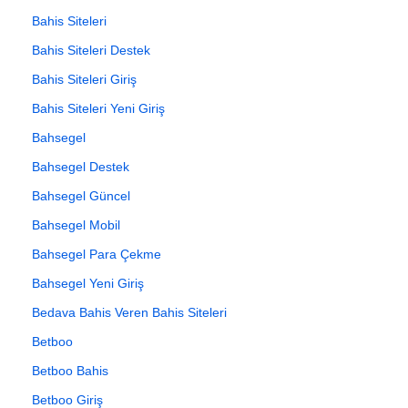
Bahis Siteleri
Bahis Siteleri Destek
Bahis Siteleri Giriş
Bahis Siteleri Yeni Giriş
Bahsegel
Bahsegel Destek
Bahsegel Güncel
Bahsegel Mobil
Bahsegel Para Çekme
Bahsegel Yeni Giriş
Bedava Bahis Veren Bahis Siteleri
Betboo
Betboo Bahis
Betboo Giriş