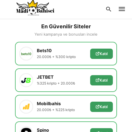
En Güvenilir Siteler
Yeni kampanya ve bonusları incele
Type
Bets10
your
Katıl
searc
20.000₺ + %300 kripto
query
and
hit
enter:
JETBET
Katıl
%325 kripto + 20.000₺
Mobilbahis
Katıl
20.000₺ + %225 kripto
Spino